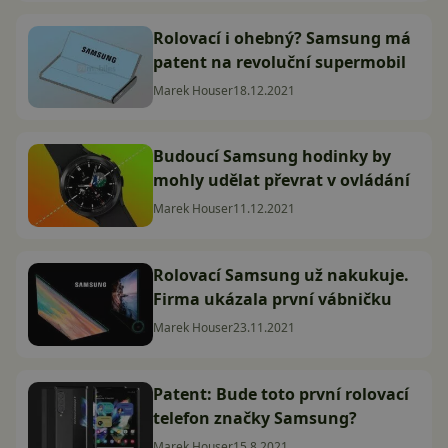
Rolovací i ohebný? Samsung má
patent na revoluční supermobil
Marek Houser
18.12.2021
Budoucí Samsung hodinky by
mohly udělat převrat v ovládání
Marek Houser
11.12.2021
Rolovací Samsung už nakukuje.
Firma ukázala první vábničku
Marek Houser
23.11.2021
Patent: Bude toto první rolovací
telefon značky Samsung?
Marek Houser
15.8.2021