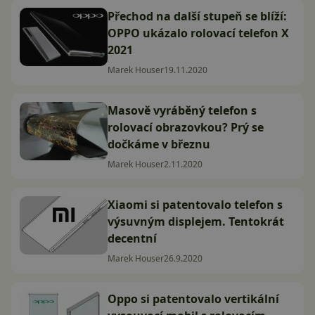
Přechod na další stupeň se blíží:
OPPO ukázalo rolovací telefon X
2021
Marek Houser
19.11.2020
Masově vyráběný telefon s
rolovací obrazovkou? Prý se
dočkáme v březnu
Marek Houser
2.11.2020
Xiaomi si patentovalo telefon s
výsuvným displejem. Tentokrát
decentní
Marek Houser
26.9.2020
Oppo si patentovalo vertikální