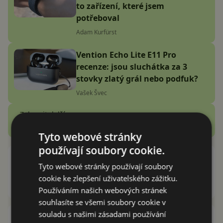
to zařízení, které jsem
potřeboval
Adam Kurfürst
Vention Echo Lite E11 Pro
recenze: jsou sluchátka za 3
stovky zlatý grál nebo podfuk?
Vašek Švec
Zobrazit další
Recenze
Tyto webové stránky
používají soubory cookie.
Zkusili jsme rolovací OPPO X
Tyto webové stránky používají soubory
2021. Tohle je fakt budoucnost
cookie ke zlepšení uživatelského zážitku.
Marek Houser
29.7.2021
Používáním našich webových stránek
souhlasíte se všemi soubory cookie v
souladu s našimi zásadami používání
Další evoluční krok pro displeje: