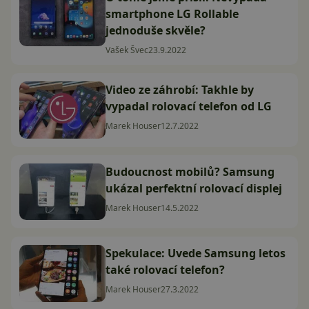
smartphone LG Rollable
jednoduše skvěle?
Vašek Švec
23.9.2022
Video ze záhrobí: Takhle by
vypadal rolovací telefon od LG
Marek Houser
12.7.2022
Budoucnost mobilů? Samsung
ukázal perfektní rolovací displej
Marek Houser
14.5.2022
Spekulace: Uvede Samsung letos
také rolovací telefon?
Marek Houser
27.3.2022