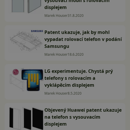
vysouvací mobil s rolovacím
displejem
Marek Houser
31.8.2020
Patent ukazuje, jak by mohl
vypadat rolovací telefon v podání
Samsungu
Marek Houser
18.6.2020
LG experimentuje. Chystá prý
telefony s rolovacím a
vyklápěcím displejem
Marek Houser
8.5.2020
Objevený Huawei patent ukazuje
na telefon s vysouvacím
displejem