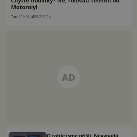
Chytré hodinky? Ne, rolovací telefon od
Motoroly!
Tomáš Křišťál
29.2.2024
O tohle jsme přišli. Nevypadá