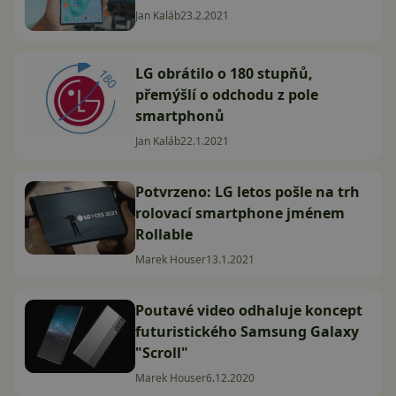
Jan Kaláb
23.2.2021
LG obrátilo o 180 stupňů,
přemýšlí o odchodu z pole
smartphonů
Jan Kaláb
22.1.2021
Potvrzeno: LG letos pošle na trh
rolovací smartphone jménem
Rollable
Marek Houser
13.1.2021
Poutavé video odhaluje koncept
futuristického Samsung Galaxy
"Scroll"
Marek Houser
6.12.2020