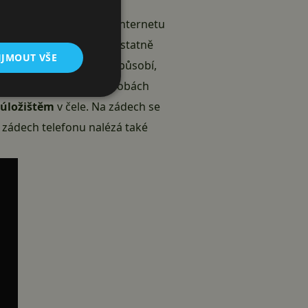
ýrobce a i poté se na internetu
í se však ukazuje na podstatně
IJMOUT VŠE
enat, že celé zařízení působí,
ální flipový obal. V útrobách
úložištěm
v čele. Na zádech se
 zádech telefonu nalézá také