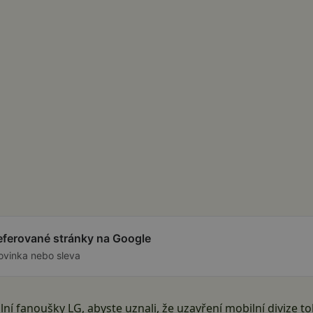
referované stránky na Google
ovinka nebo sleva
ní fanoušky LG, abyste uznali, že uzavření mobilní divize 