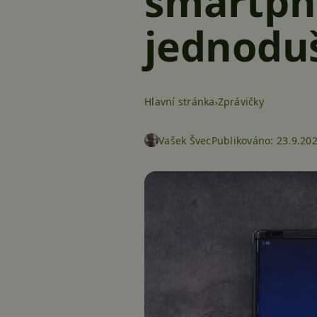
smartph
jednoduš
Hlavní stránka
Zprávičky
Vašek Švec
Publikováno:
23.9.20