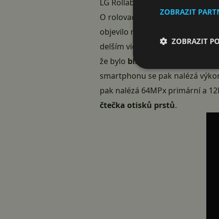
LG Rollable byl nadějný koncept
ZOBRAZIT PAR
O rolovacím smartphonu od LG pr
objevilo několik krátkých videí,
ZOBRAZIT P
delším videu, které poskytuje m
že bylo
blízko finálnímu produ
smartphonu se pak nalézá výk
pak nalézá 64MPx primární a 12
čtečka otisků prstů
.