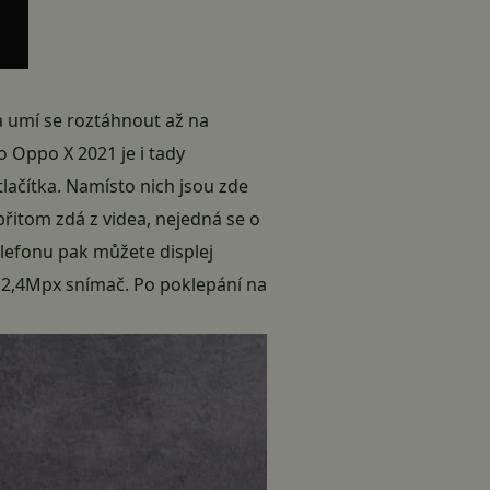
 umí se roztáhnout až na
ho
Oppo X 2021
je i tady
lačítka. Namísto nich jsou zde
 přitom zdá z videa, nejedná se o
elefonu pak můžete displej
e 2,4Mpx snímač. Po poklepání na