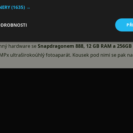
TNERY
(1635) →
osakovaly informace ještě před uzavřením mobilní divize v
 jelikož jeho prototypy skočily v rukou zaměstnanců LG. Nyn
ODROBNOSTI
PŘ
nohem detailnější pohled na to, co mohlo být. Nutno poznam
ktu
. Nasvědčuje tomu například prodejní balení, nebo origin
onný hardware se
Snapdragonem 888, 12 GB RAM a 256GB 
MPx ultraširokoúhlý fotoaparát. Kousek pod nimi se pak na