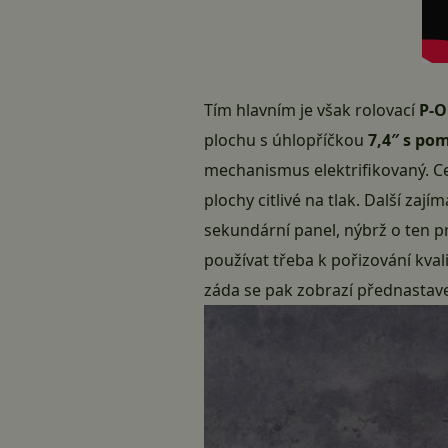
Tím hlavním je však rolovací
P-O
plochu s úhlopříčkou
7,4″ s po
mechanismus elektrifikovaný. Ce
plochy citlivé na tlak. Další zají
sekundární panel, nýbrž o ten p
používat třeba k pořizování kva
záda se pak zobrazí přednastav