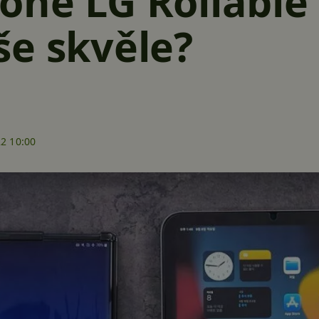
one LG Rollable
e skvěle?
22 10:00