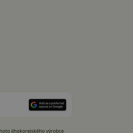
tohoto jihokorejského výrobce