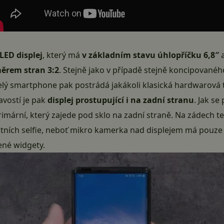
LED displej
, který má
v základním stavu úhlopříčku 6,8″
a
měrem stran 3:2
. Stejně jako v případě stejně koncipované
lý smartphone pak postrádá jakákoli klasická hardwarová t
mavostí je pak
displej prostupující i na zadní stranu
. Jak se
rimární, který zajede pod sklo na zadní straně. Na zádech t
litních selfie, neboť mikro kamerka nad displejem má pouz
ené widgety.