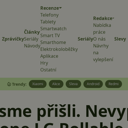
Recenze
Telefony
Redakce
Tablety
Nabídka
Smartwatch
Články
práce
Smart TV
Zprávičky
Seriály
Seriály
O nás
Slevy
Smarthome
Návody
Návrhy
Elektrokoloběžky
na
Aplikace
vylepšení
Hry
Ostatní
Trendy:
Xiaomi
Akce
Sleva
Android
Redmi
jsme přišli. Nev