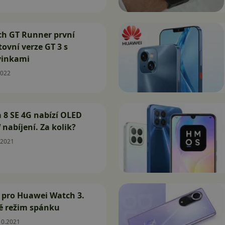
h GT Runner první
tovní verze GT 3 s
vinkami
2022
 8 SE 4G nabízí OLED
 nabíjení. Za kolik?
.2021
 pro Huawei Watch 3.
ě režim spánku
10.2021