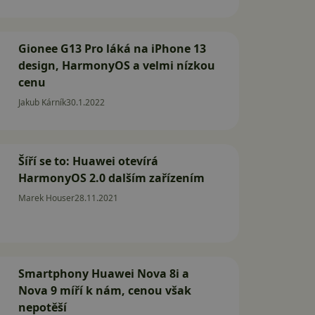
Gionee G13 Pro láká na iPhone 13
design, HarmonyOS a velmi nízkou
cenu
Jakub Kárník
30.1.2022
Šíří se to: Huawei otevírá
HarmonyOS 2.0 dalším zařízením
Marek Houser
28.11.2021
Smartphony Huawei Nova 8i a
Nova 9 míří k nám, cenou však
nepotěší