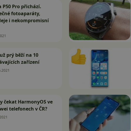
 P50 Pro přichází.
ečné fotoaparáty,
leje i nekompromisní
2021
ž prý běží na 10
ávajících zařízení
6.2021
Kdy čekat HarmonyOS ve
wei telefonech v ČR?
.2021