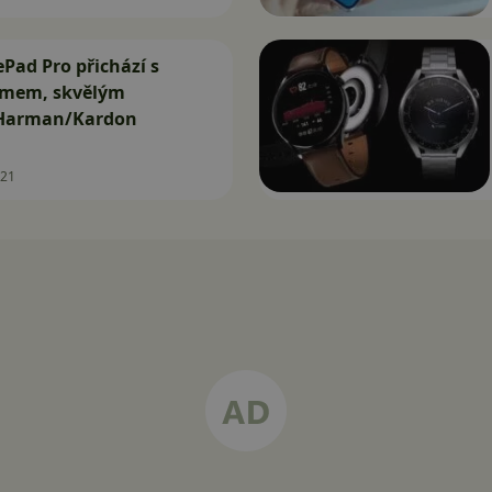
Pad Pro přichází s
émem, skvělým
 Harman/Kardon
021