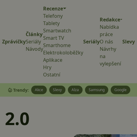
Recenze
Telefony
Redakce
Tablety
Nabídka
Smartwatch
Články
práce
Smart TV
Zprávičky
Seriály
Seriály
O nás
Slevy
Smarthome
Návody
Návrhy
Elektrokoloběžky
na
Aplikace
vylepšení
Hry
Ostatní
Trendy:
Akce
Slevy
Alza
Samsung
Google
2.0