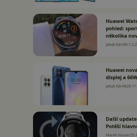
Huawei Watc
pohled: spor
několika no
Jakub Kárník
11.3.
Huawei nova
displej a 66W
Jakub Kárník
28.11
Další update
Potěší hlavn
Marek Houser
25.