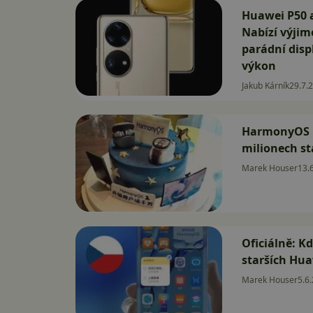
Huawei P50 a
Nabízí výjim
parádní disp
výkon
Jakub Kárník
29.7.
HarmonyOS u
milionech st
Marek Houser
13.
Oficiálně: 
starších Hua
Marek Houser
5.6