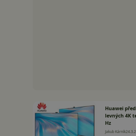
Huawei předs
levných 4K t
Hz
Jakub Kárník
24.3.