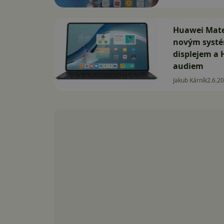
Huawei Mate
novým syst
displejem a
audiem
Jakub Kárník
2.6.2