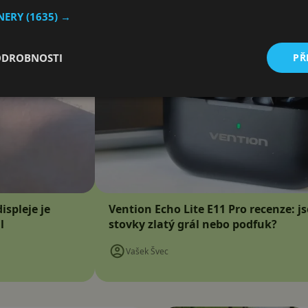
TNERY
(1635) →
ODROBNOSTI
PŘ
ispleje je
Vention Echo Lite E11 Pro recenze: j
l
stovky zlatý grál nebo podfuk?
Vašek Švec