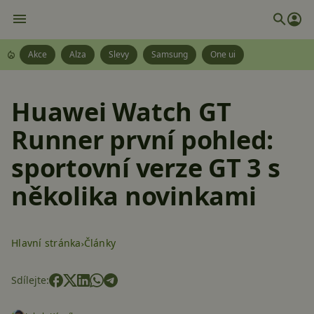
Akce
Alza
Slevy
Samsung
One ui
Huawei Watch GT
Runner první pohled:
sportovní verze GT 3 s
několika novinkami
Hlavní stránka
Články
Sdílejte: