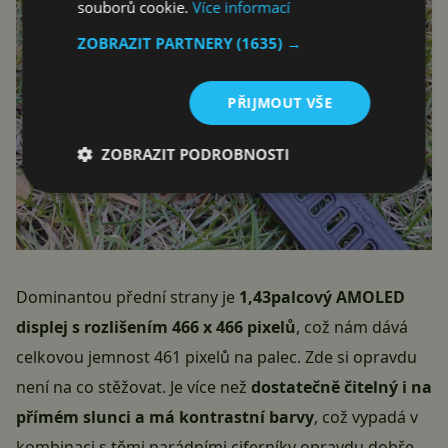
souborů cookie.
Více informací
ZOBRAZIT PARTNERY
(1635) →
PŘIJMOUT VŠE
ZOBRAZIT PODROBNOSTI
Dominantou přední strany je
1,43palcový AMOLED
displej s rozlišením 466 x 466 pixelů
, což nám dává
celkovou jemnost 461 pixelů na palec. Zde si opravdu
není na co stěžovat. Je více než
dostatečně čitelný i na
přímém slunci a má kontrastní barvy
, což vypadá v
kombinaci s těmi parádními ciferníky opravdu dobře.