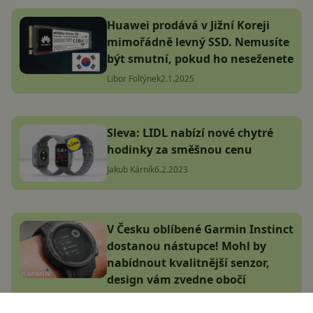
Huawei prodává v Jižní Koreji
mimořádně levný SSD. Nemusíte
být smutní, pokud ho neseženete
Libor Foltýnek
2.1.2025
Sleva: LIDL nabízí nové chytré
hodinky za směšnou cenu
Jakub Kárník
6.2.2023
V Česku oblíbené Garmin Instinct
dostanou nástupce! Mohl by
nabídnout kvalitnější senzor,
design vám zvedne obočí
Jakub Kárník
9.7.2024