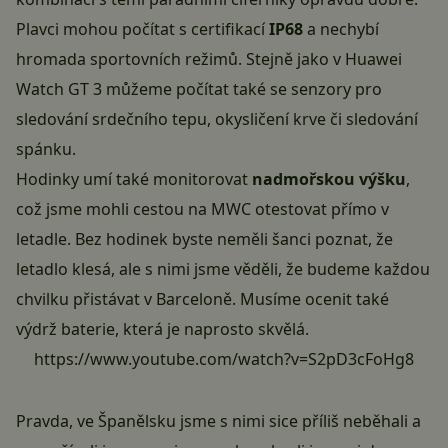
Plavci mohou počítat s certifikací
IP68
a nechybí
hromada sportovních režimů. Stejně jako v Huawei
Watch GT 3 můžeme počítat také se senzory pro
sledování srdečního tepu, okysličení krve či sledování
spánku.
Hodinky umí také monitorovat
nadmořskou výšku
,
což jsme mohli cestou na MWC otestovat přímo v
letadle. Bez hodinek byste neměli šanci poznat, že
letadlo klesá, ale s nimi jsme věděli, že budeme každou
chvilku přistávat v Barceloně. Musíme ocenit také
výdrž baterie, která je naprosto skvělá.
https://www.youtube.com/watch?v=S2pD3cFoHg8
Pravda, ve Španělsku jsme s nimi sice příliš neběhali a