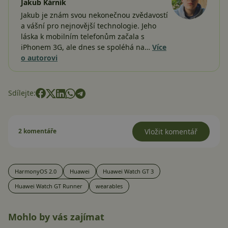
Jakub Kárník
Jakub je znám svou nekonečnou zvědavostí
a vášní pro nejnovější technologie. Jeho
láska k mobilním telefonům začala s
iPhonem 3G, ale dnes se spoléhá na…
Více
o autorovi
Sdílejte:
2 komentáře
Vložit komentář
HarmonyOS 2.0
Huawei
Huawei Watch GT 3
Huawei Watch GT Runner
wearables
Mohlo by vás zajímat