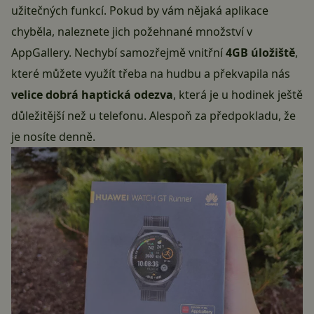
užitečných funkcí. Pokud by vám nějaká aplikace
chyběla, naleznete jich požehnané množství v
AppGallery. Nechybí samozřejmě vnitřní
4GB úložiště
,
které můžete využít třeba na hudbu a překvapila nás
velice dobrá haptická odezva
, která je u hodinek ještě
důležitější než u telefonu. Alespoň za předpokladu, že
je nosíte denně.