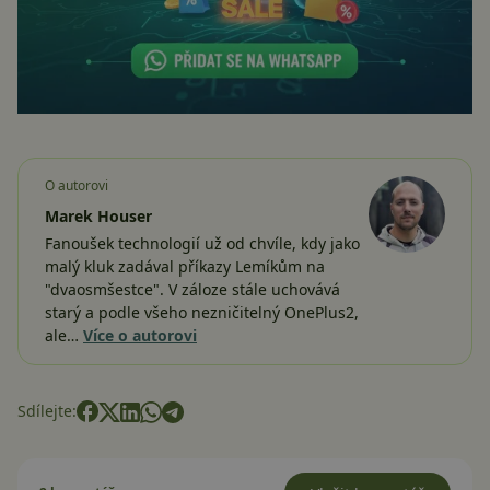
O autorovi
Marek Houser
Fanoušek technologií už od chvíle, kdy jako
malý kluk zadával příkazy Lemíkům na
"dvaosmšestce". V záloze stále uchovává
starý a podle všeho nezničitelný OnePlus2,
ale…
Více o autorovi
Sdílejte: