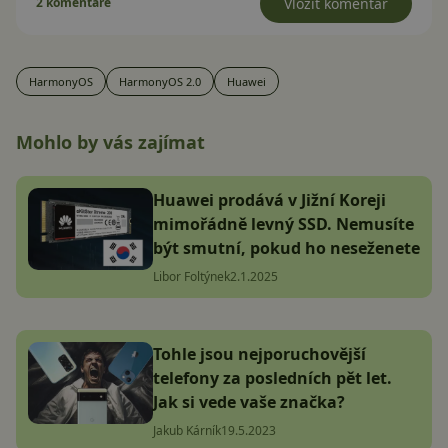
2 komentáře
Vložit komentář
HarmonyOS
HarmonyOS 2.0
Huawei
Mohlo by vás zajímat
Huawei prodává v Jižní Koreji
mimořádně levný SSD. Nemusíte
být smutní, pokud ho neseženete
Libor Foltýnek
2.1.2025
Tohle jsou nejporuchovější
telefony za posledních pět let.
Jak si vede vaše značka?
Jakub Kárník
19.5.2023