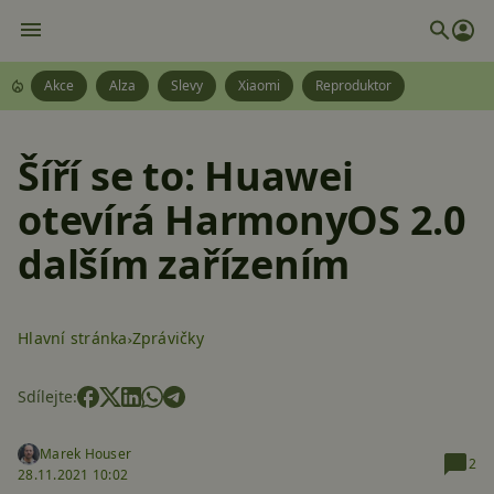
Akce
Alza
Slevy
Xiaomi
Reproduktor
Šíří se to: Huawei
otevírá HarmonyOS 2.0
dalším zařízením
Hlavní stránka
Zprávičky
Sdílejte:
Marek Houser
2
28.11.2021 10:02