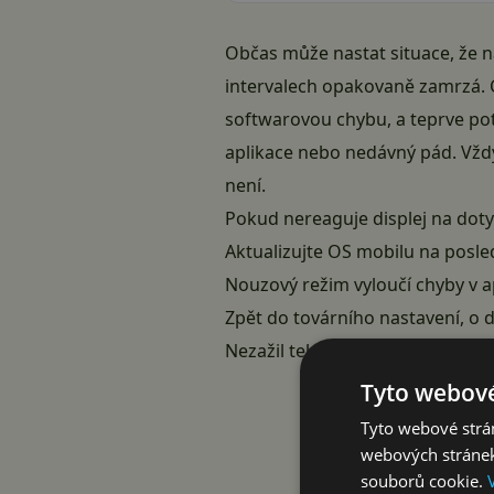
Občas může nastat situace, že n
intervalech opakovaně zamrzá. C
softwarovou chybu, a teprve pot
aplikace nebo nedávný pád. Vždy 
není.
Pokud nereaguje displej na dotyk
Aktualizujte OS mobilu na posled
Nouzový režim vyloučí chyby v a
Zpět do továrního nastavení, o d
Nezažil telefon tvrdý pád nebo 
Tyto webové
Tyto webové strán
webových stránek
souborů cookie.