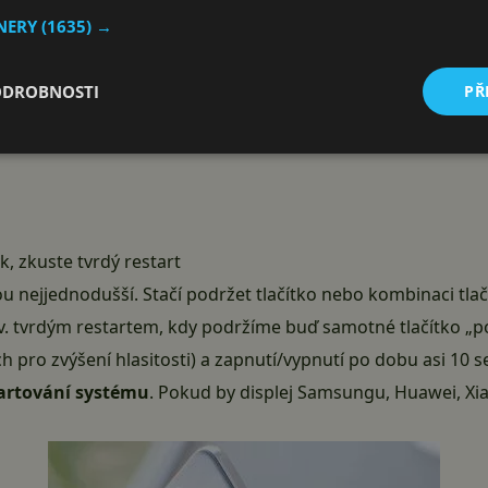
TNERY
(1635) →
ODROBNOSTI
PŘ
, zkuste tvrdý restart
 nejjednodušší. Stačí podržet tlačítko nebo kombinaci tlač
v. tvrdým restartem, kdy podržíme buď samotné tlačítko „p
ých pro zvýšení hlasitosti) a zapnutí/vypnutí po dobu asi 10
tartování systému
. Pokud by displej
Samsungu
,
Huawei
,
Xi