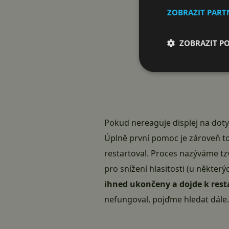
ZOBRAZIT PAR
ZOBRAZIT P
Pokud nereaguje displej na dotyk
Úplně první pomoc je zároveň tou
restartoval. Proces nazýváme tz
pro snížení hlasitosti (u někter
ihned ukončeny a dojde k res
nefungoval, pojďme hledat dále.