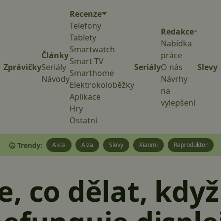
Recenze
Telefony
Redakce
Tablety
Nabídka
Smartwatch
Články
práce
Smart TV
Zprávičky
Seriály
Seriály
O nás
Slevy
Smarthome
Návody
Návrhy
Elektrokoloběžky
na
Aplikace
vylepšení
Hry
Ostatní
Trendy:
Akce
Alza
Slevy
Xiaomi
Reproduktor
, co dělat, když