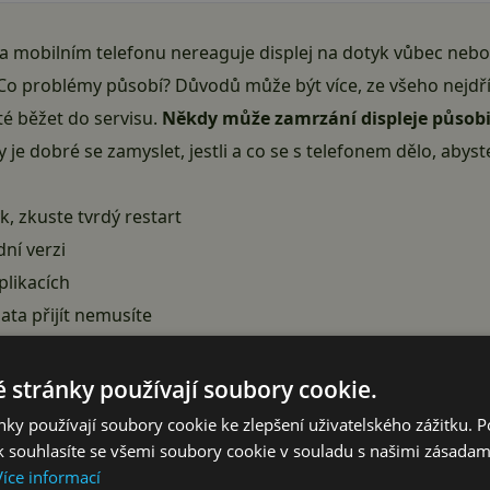
a mobilním telefonu nereaguje displej na dotyk vůbec nebo
o problémy působí? Důvodů může být více, ze všeho nejdřív
é běžet do servisu.
Někdy může zamrzání displeje působi
je dobré se zamyslet, jestli a co se s telefonem dělo, abys
, zkuste tvrdý restart
ní verzi
plikacích
ata přijít nemusíte
jinou nehodu?
Reklama
 stránky používají soubory cookie.
ky používají soubory cookie ke zlepšení uživatelského zážitku. 
 souhlasíte se všemi soubory cookie v souladu s našimi zásadam
Více informací