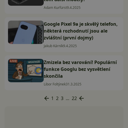
Adam Kurfürst
9.4.2025
Google Pixel 9a je skvělý telefon,
některá rozhodnutí jsou ale
zvláštní (první dojmy)
Jakub Kárník
9.4.2025
Zmizela bez varování! Populární
funkce Googlu bez vysvětlení
skončila
Libor Foltýnek
31.3.2025
1
2
3
…
22