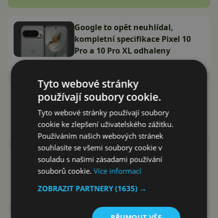
Google to opět neuhlídal,
kompletní specifikace Pixel 10
Pro a 10 Pro XL odhaleny
Vašek Švec
1.7.2025
Tyto webové stránky
Fotoaparát Pixel zavádí novou
používají soubory cookie.
aktualizaci! Přišel o sdílení, ale
Tyto webové stránky používají soubory
vylepšil časovač. Co nás čeká?
cookie ke zlepšení uživatelského zážitku.
Pavlína Čížková
25.6.2025
Používáním našich webových stránek
souhlasíte se všemi soubory cookie v
Aplikace Google Home má vážný
souladu s našimi zásadami používání
problém na Pixelech s Androidem
souborů cookie.
Více informací
16! Čeho se týká?
ZOBRAZIT PARTNERY
(1635) →
Pavlína Čížková
24.6.2025
PŘIJMOUT VŠE