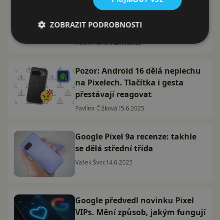
Na internet unikly první detaily o
řadě Google Pixel 12. Co se
ZOBRAZIT PODROBNOSTI
dozvídáme?
Adam Kurfürst
20.6.2025
Pozor: Android 16 dělá neplechu
na Pixelech. Tlačítka i gesta
přestávají reagovat
Pavlína Čížková
15.6.2025
Google Pixel 9a recenze: takhle
se dělá střední třída
Vašek Švec
14.6.2025
Google předvedl novinku Pixel
VIPs. Mění způsob, jakým fungují