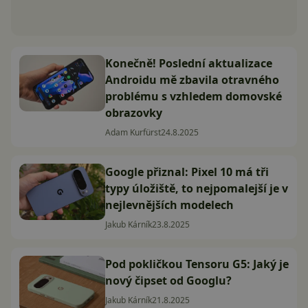
Konečně! Poslední aktualizace
Androidu mě zbavila otravného
problému s vzhledem domovské
obrazovky
Adam Kurfürst
24.8.2025
Google přiznal: Pixel 10 má tři
typy úložiště, to nejpomalejší je v
nejlevnějších modelech
Jakub Kárník
23.8.2025
Pod pokličkou Tensoru G5: Jaký je
nový čipset od Googlu?
Jakub Kárník
21.8.2025