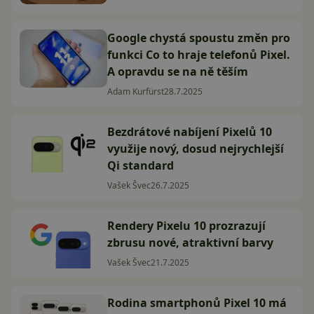
Google chystá spoustu změn pro
funkci Co to hraje telefonů Pixel.
A opravdu se na ně těším
Adam Kurfürst
28.7.2025
Bezdrátové nabíjení Pixelů 10
využije nový, dosud nejrychlejší
Qi standard
Vašek Švec
26.7.2025
Rendery Pixelu 10 prozrazují
zbrusu nové, atraktivní barvy
Vašek Švec
21.7.2025
Rodina smartphonů Pixel 10 má