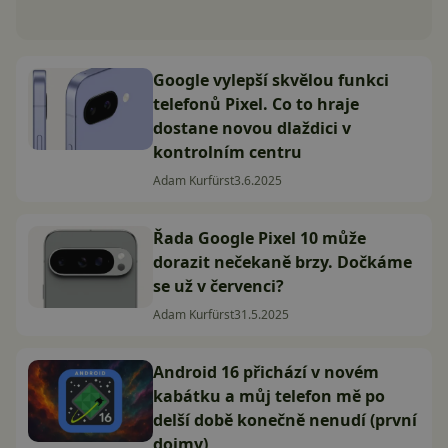
Google vylepší skvělou funkci
telefonů Pixel. Co to hraje
dostane novou dlaždici v
kontrolním centru
Adam Kurfürst
3.6.2025
Řada Google Pixel 10 může
dorazit nečekaně brzy. Dočkáme
se už v červenci?
Adam Kurfürst
31.5.2025
Android 16 přichází v novém
kabátku a můj telefon mě po
delší době konečně nenudí (první
dojmy)