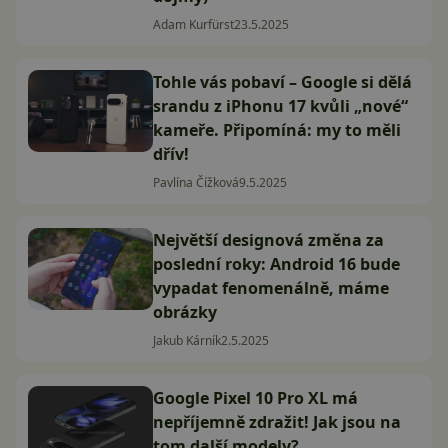
Adam Kurfürst
23.5.2025
Tohle vás pobaví – Google si dělá
srandu z iPhonu 17 kvůli „nové“
kameře. Připomíná: my to měli
dřív!
Pavlína Čížková
9.5.2025
Největší designová změna za
poslední roky: Android 16 bude
vypadat fenomenálně, máme
obrázky
Jakub Kárník
2.5.2025
Google Pixel 10 Pro XL má
nepříjemně zdražit! Jak jsou na
tom další modely?