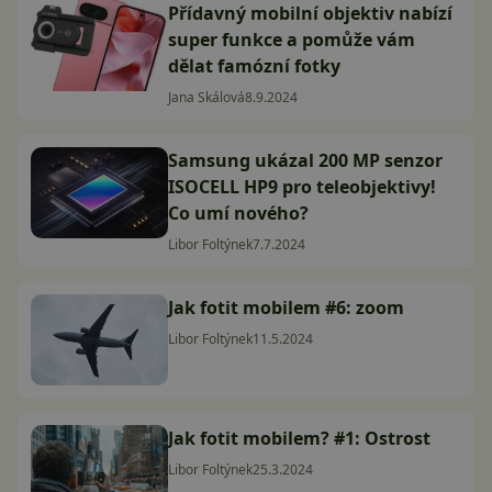
Přídavný mobilní objektiv nabízí
super funkce a pomůže vám
dělat famózní fotky
Jana Skálová
8.9.2024
Samsung ukázal 200 MP senzor
ISOCELL HP9 pro teleobjektivy!
Co umí nového?
Libor Foltýnek
7.7.2024
Jak fotit mobilem #6: zoom
Libor Foltýnek
11.5.2024
Jak fotit mobilem? #1: Ostrost
Libor Foltýnek
25.3.2024