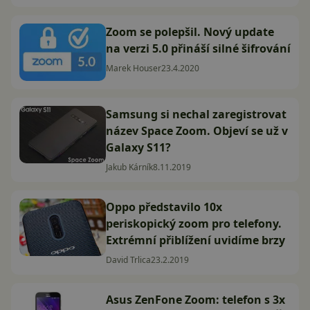
Zoom se polepšil. Nový update
na verzi 5.0 přináší silné šifrování
Marek Houser
23.4.2020
Samsung si nechal zaregistrovat
název Space Zoom. Objeví se už v
Galaxy S11?
Jakub Kárník
8.11.2019
Oppo představilo 10x
periskopický zoom pro telefony.
Extrémní přiblížení uvidíme brzy
David Trlica
23.2.2019
Asus ZenFone Zoom: telefon s 3x