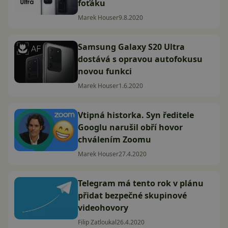
foťáku
Marek Houser
9.8.2020
Samsung Galaxy S20 Ultra
dostává s opravou autofokusu
novou funkci
Marek Houser
1.6.2020
Vtipná historka. Syn ředitele
Googlu narušil obří hovor
chválením Zoomu
Marek Houser
27.4.2020
Telegram má tento rok v plánu
přidat bezpečné skupinové
videohovory
Filip Zatloukal
26.4.2020