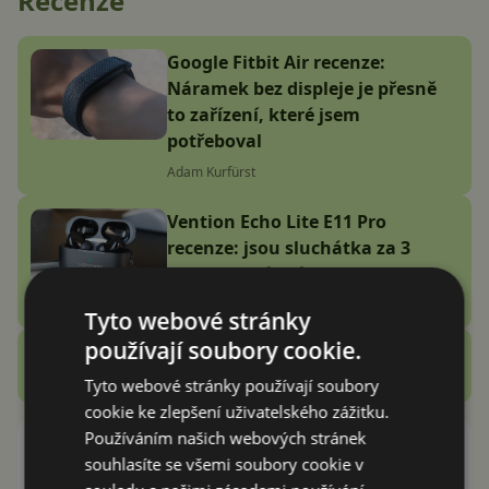
Recenze
Google Fitbit Air recenze:
Náramek bez displeje je přesně
to zařízení, které jsem
potřeboval
Adam Kurfürst
Vention Echo Lite E11 Pro
recenze: jsou sluchátka za 3
stovky zlatý grál nebo podfuk?
Vašek Švec
Tyto webové stránky
používají soubory cookie.
Zobrazit další
Recenze
Tyto webové stránky používají soubory
cookie ke zlepšení uživatelského zážitku.
Používáním našich webových stránek
Mercedes se toho nebojí. Do
souhlasíte se všemi soubory cookie v
chystaného vozu integruje