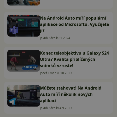
Na Android Auto míří populární
aplikace od Microsoftu. Využijete
ji?
Jakub Kárník
9.1.2024
Konec teleobjektivu u Galaxy S24
Ultra? Kvalita přiblížených
snímků vzroste!
Jozef Cmar
31.10.2023
Můžete stahovat! Na Android
Auto míří několik nových
aplikací
Jakub Kárník
14.9.2023