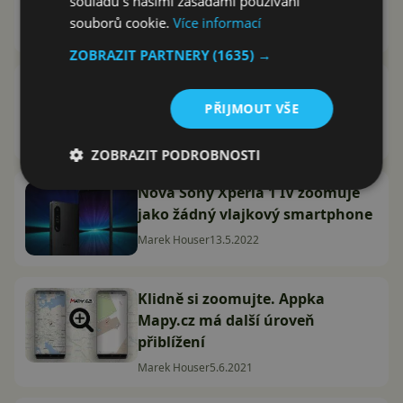
souladu s našimi zásadami používání
TikTok
souborů cookie.
Více informací
Jakub Kárník
3.3.2023
ZOBRAZIT PARTNERY
(1635) →
Google Meet a Zoom se propojují.
Ocení to hlavně firmy
PŘIJMOUT VŠE
Marek Houser
23.1.2023
ZOBRAZIT PODROBNOSTI
Nová Sony Xperia 1 IV zoomuje
jako žádný vlajkový smartphone
Marek Houser
13.5.2022
Klidně si zoomujte. Appka
Mapy.cz má další úroveň
přiblížení
Marek Houser
5.6.2021