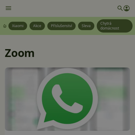
Chytrá
Xiaomi
Akce
Příslušenství
Sleva
domácnost
Zoom