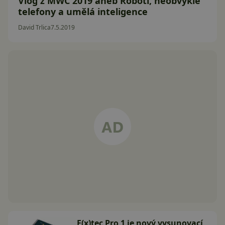
Vlog z MWC 2019 aneb Roboti, neobvyklé
telefony a umělá inteligence
David Trlica
7.5.2019
F(x)tec Pro 1 je nový vysunovací