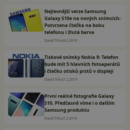
Nejlevnější verze Samsung
Galaxy S10e na nových snímcích:
Potvrzena čtečka na boku
telefonu i žlutá barva
David Trlica
9.2.2019
Tiskové snímky Nokia 9: Telefon
bude mít 5 hlavních fotoaparátů
i čtečku otisků prstů v displeji
David Trlica
7.2.2019
První reálné fotografie Galaxy
S10. Předčasně víme i o dalším
Samsung produktu
David Trlica
7.2.2019