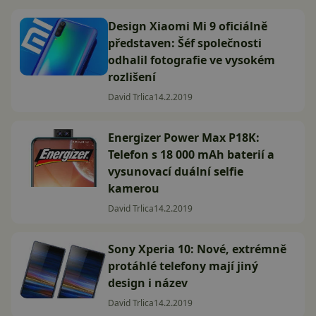
Design Xiaomi Mi 9 oficiálně
představen: Šéf společnosti
odhalil fotografie ve vysokém
rozlišení
David Trlica
14.2.2019
Energizer Power Max P18K:
Telefon s 18 000 mAh baterií a
vysunovací duální selfie
kamerou
David Trlica
14.2.2019
Sony Xperia 10: Nové, extrémně
protáhlé telefony mají jiný
design i název
David Trlica
14.2.2019