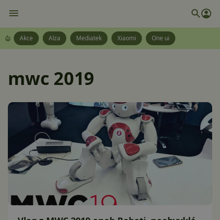
Akce
Alza
Mediatek
Xiaomi
One ui
mwc 2019