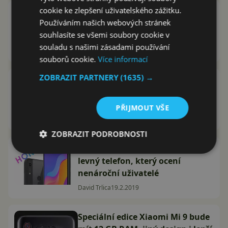
cookie ke zlepšení uživatelského zážitku.
Oppo představilo 10x
Používáním našich webových stránek
periskopický zoom pro telefony.
souhlasíte se všemi soubory cookie v
Extrémní přiblížení uvidíme brzy
souladu s našimi zásadami používání
David Trlica
23.2.2019
souborů cookie.
Více informací
ZOBRAZIT PARTNERY
(1635) →
Únik ohebného telefonu Huawei
Mate X: Poprvé vidíme design i
název
PŘIJMOUT VŠE
David Trlica
23.2.2019
ZOBRAZIT PODROBNOSTI
Představení Honor 8A: Nový
levný telefon, který ocení
nenároční uživatelé
David Trlica
19.2.2019
Speciální edice Xiaomi Mi 9 bude