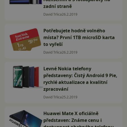
zadní straně
David Trlica
26.2.2019
Potřebujete hodně volného
místa? První 1TB microSD karta
to vyřeší
David Trlica
26.2.2019
Levné Nokia telefony
představeny: Čistý Android 9 Pie,
rychlé aktualizace a kvalitní
zpracování
David Trlica
25.2.2019
Huawei Mate X oficiálně
představen: Známe cenu i