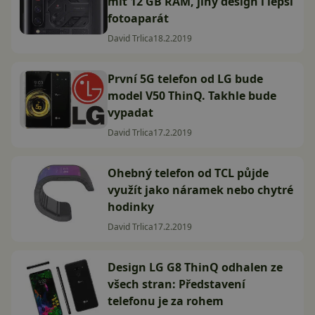
mít 12 GB RAM, jiný design i lepší
fotoaparát
David Trlica
18.2.2019
První 5G telefon od LG bude
model V50 ThinQ. Takhle bude
vypadat
David Trlica
17.2.2019
Ohebný telefon od TCL půjde
využít jako náramek nebo chytré
hodinky
David Trlica
17.2.2019
Design LG G8 ThinQ odhalen ze
všech stran: Představení
telefonu je za rohem