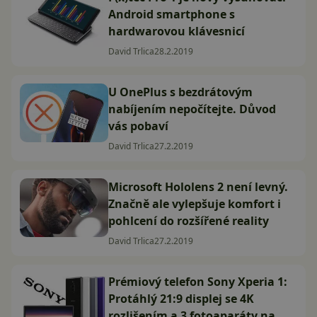
Android smartphone s
hardwarovou klávesnicí
David Trlica
28.2.2019
U OnePlus s bezdrátovým
nabíjením nepočítejte. Důvod
vás pobaví
David Trlica
27.2.2019
Microsoft Hololens 2 není levný.
Značně ale vylepšuje komfort i
pohlcení do rozšířené reality
David Trlica
27.2.2019
Prémiový telefon Sony Xperia 1:
Protáhlý 21:9 displej se 4K
rozlišením a 3 fotoaparáty na