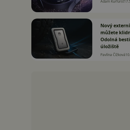
Adam Kurfürst
17.
Nový externí
můžete klidn
Odolná besti
úložiště
Pavlína Čížková
10