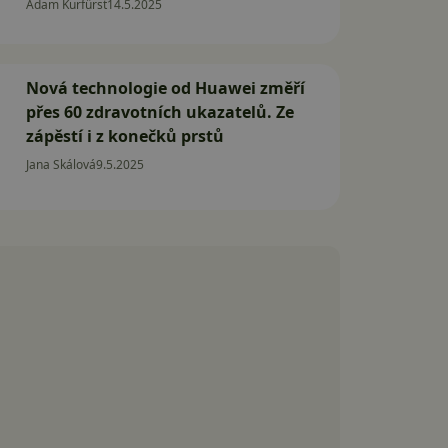
Adam Kurfürst
14.5.2025
Nová technologie od Huawei změří
přes 60 zdravotních ukazatelů. Ze
zápěstí i z konečků prstů
Jana Skálová
9.5.2025