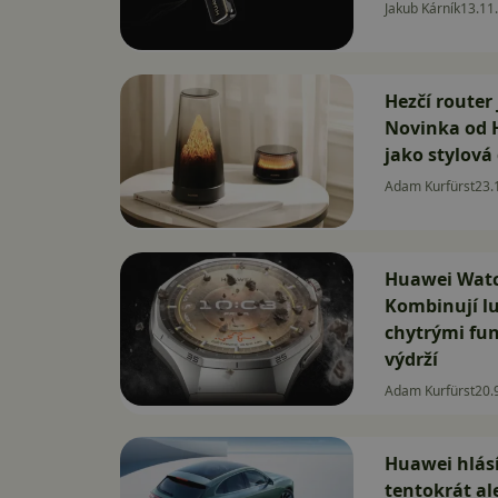
Jakub Kárník
13.11
Hezčí router 
Novinka od 
jako stylová
Adam Kurfürst
23.
Huawei Watch
Kombinují lu
chytrými fu
výdrží
Adam Kurfürst
20.
Huawei hlásí
tentokrát al