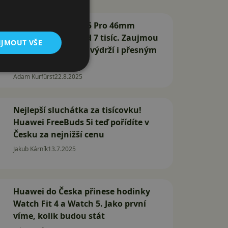
Huawei Watch GT 5 Pro 46mm
poprvé zlevnily pod 7 tisíc. Zaujmou
IJMOUT VŠE
odolností, skvělou výdrží i přesným
měřením
Adam Kurfürst
22.8.2025
Nejlepší sluchátka za tisícovku!
Huawei FreeBuds 5i teď pořídíte v
Česku za nejnižší cenu
Jakub Kárník
13.7.2025
Huawei do Česka přinese hodinky
Watch Fit 4 a Watch 5. Jako první
víme, kolik budou stát