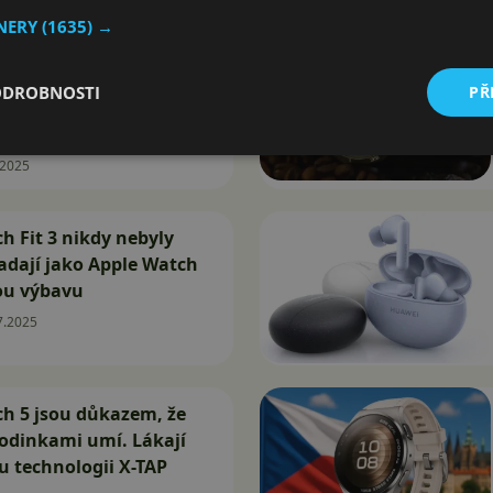
TNERY
(1635) →
uds SE 4 jsou
uchátka s ANC a
ODROBNOSTI
PŘ
ží. Právě teď dorazila
.2025
 Fit 3 nikdy nebyly
padají jako Apple Watch
ou výbavu
7.2025
h 5 jsou důkazem, že
hodinkami umí. Lákají
u technologii X-TAP