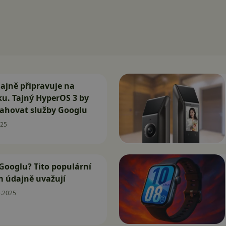
ajně připravuje na
lku. Tajný HyperOS 3 by
ahovat služby Googlu
025
Googlu? Tito populární
m údajně uvažují
5.2025