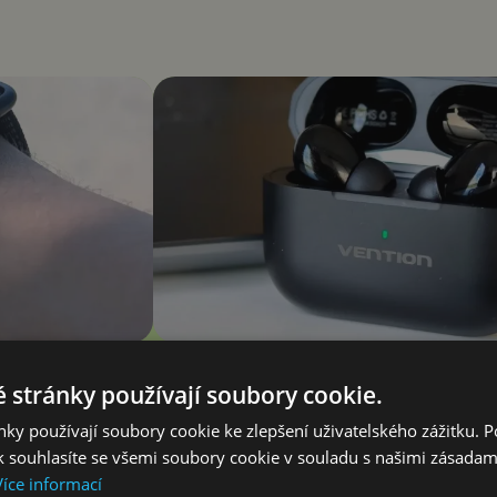
ispleje je
Vention Echo Lite E11 Pro recenze: j
 stránky používají soubory cookie.
l
stovky zlatý grál nebo podfuk?
ky používají soubory cookie ke zlepšení uživatelského zážitku. 
Vašek Švec
 souhlasíte se všemi soubory cookie v souladu s našimi zásadam
Více informací