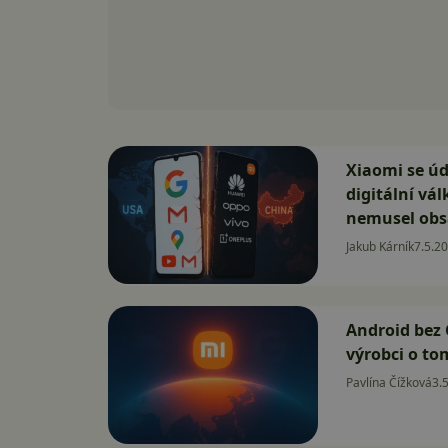
Xiaomi se úd
digitální vá
nemusel obs
Jakub Kárník
7.5.2
Android bez 
výrobci o to
Pavlína Čížková
3.