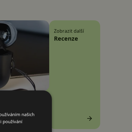
Zobrazit další
Recenze
sou sluchátka za 3
Používáním našich
i používání