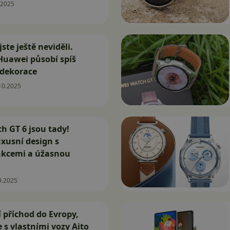
.2025
jste ještě neviděli.
Huawei působí spíš
 dekorace
10.2025
 GT 6 jsou tady!
xusní design s
nkcemi a úžasnou
9.2025
 příchod do Evropy,
e s vlastními vozy Aito