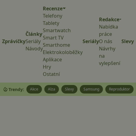
Recenze
Telefony
Redakce
Tablety
Nabídka
Smartwatch
Články
práce
Smart TV
Zprávičky
Seriály
Seriály
O nás
Slevy
Smarthome
Návody
Návrhy
Elektrokoloběžky
na
Aplikace
vylepšení
Hry
Ostatní
Trendy:
Akce
Alza
Slevy
Samsung
Reproduktor