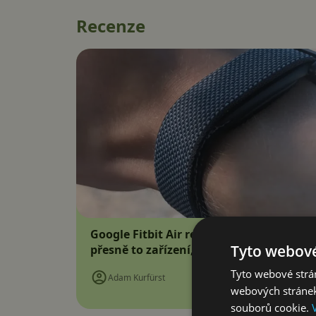
Recenze
Google Fitbit Air recenze: Náramek bez d
Tyto webové
přesně to zařízení, které jsem potřebova
Tyto webové strán
Adam Kurfürst
webových stránek
souborů cookie.