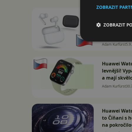
ZOBRAZIT PAR
Huawei FreeB
dostupná sl
ZOBRAZIT P
skvělou výdr
do Česka
Adam Kurfürst
5.9
Huawei Watch
levnější! Vy
a mají skvěl
Adam Kurfürst
30.
Huawei Watc
to Číňani s 
na pokročilo