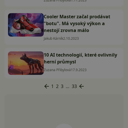
Zuzana Přibylová
1.11.2023
Cooler Master začal prodávat
"botu". Má vysoký výkon a
nestojí zrovna málo
Jakub Kárník
2.10.2023
10 AI technologií, které ovlivnily
herní průmysl
Zuzana Přibylová
17.9.2023
1
2
3
…
33