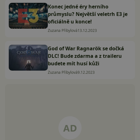
Konec jedné éry herního
průmyslu? Největší veletrh E3 je
oficiálně u konce!
Zuzana Přibylová
13.12.2023
God of War Ragnarök se dočká
DLC! Bude zdarma a z traileru
budete mít husí kůži
Zuzana Přibylová
9.12.2023