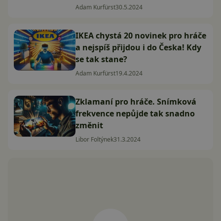
Adam Kurfürst
30.5.2024
IKEA chystá 20 novinek pro hráče
a nejspíš přijdou i do Česka! Kdy
se tak stane?
Adam Kurfürst
19.4.2024
Zklamaní pro hráče. Snímková
frekvence nepůjde tak snadno
změnit
Libor Foltýnek
31.3.2024