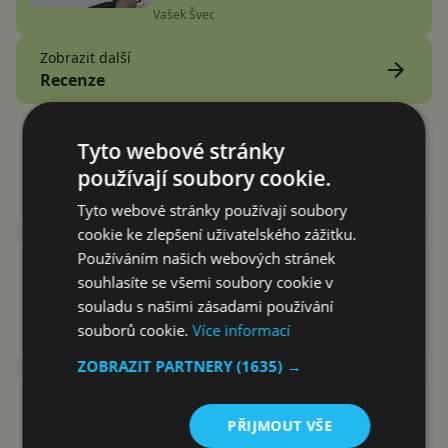
Vašek Švec
Zobrazit další
Recenze
Sony propouští zaměstnance
Tyto webové stránky
divize PlayStation. A ve velkém!
používají soubory cookie.
Tomáš Křišťál
1.3.2024
Tyto webové stránky používají soubory
cookie ke zlepšení uživatelského zážitku.
Používáním našich webových stránek
Twitch poprvé v historii zdražuje
souhlasíte se všemi soubory cookie v
předplatné! Někde i o více než
souladu s našimi zásadami používání
340 %
souborů cookie.
Více informací
Tomáš Křišťál
24.2.2024
ZOBRAZIT PARTNERY
(1635) →
Upusťte páru ve VR! Beat the
Beats přichází vyzvat Beat Saber!
PŘIJMOUT VŠE