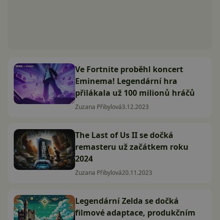
Ve Fortnite proběhl koncert
Eminema! Legendární hra
přilákala už 100 milionů hráčů
Zuzana Přibylová
3.12.2023
The Last of Us II se dočká
remasteru už začátkem roku
2024
Zuzana Přibylová
20.11.2023
Legendární Zelda se dočká
filmové adaptace, produkčním