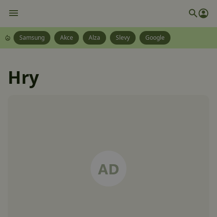
Samsung
Akce
Alza
Slevy
Google
Hry