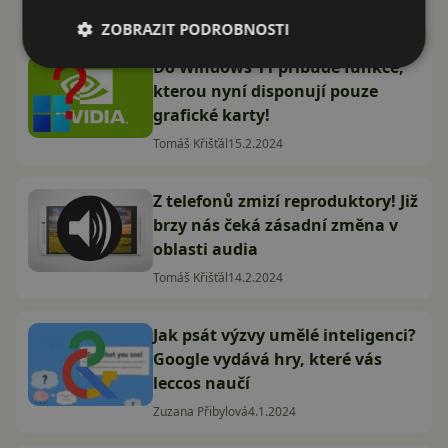
Tomáš Křišťál
22.2.2024
ZOBRAZIT PODROBNOSTI
Do Windows 11 přibude funkce,
kterou nyní disponují pouze
grafické karty!
Tomáš Křišťál
15.2.2024
Z telefonů zmizí reproduktory! Již
brzy nás čeká zásadní změna v
oblasti audia
Tomáš Křišťál
14.2.2024
Jak psát výzvy umělé inteligenci?
Google vydává hry, které vás
leccos naučí
Zuzana Přibylová
4.1.2024