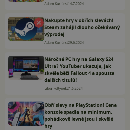
Adam Kurfürst
14.7.2024
Nakupte hry v obřích slevách!
Steam zahájil dlouho očekávaný
výprodej
Adam Kurfürst
29.6.2024
Náročné PC hry na Galaxy S24
Ultra? YouTuber ukazuje, jak
skvěle běží Fallout 4 a spousta
dalších titulů!
Libor Foltýnek
21.6.2024
Obří slevy na PlayStation! Cena
konzole spadla na minimum,
pohádkově levné jsou i skvělé
hry