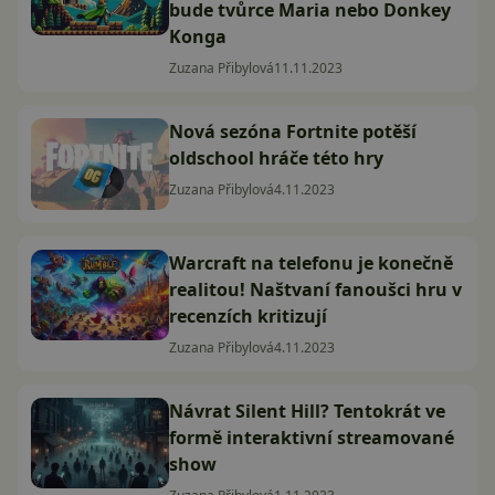
bude tvůrce Maria nebo Donkey
Konga
Zuzana Přibylová
11.11.2023
Nová sezóna Fortnite potěší
oldschool hráče této hry
Zuzana Přibylová
4.11.2023
Warcraft na telefonu je konečně
realitou! Naštvaní fanoušci hru v
recenzích kritizují
Zuzana Přibylová
4.11.2023
Návrat Silent Hill? Tentokrát ve
formě interaktivní streamované
show