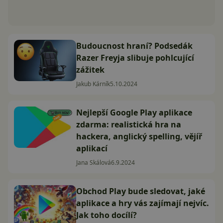
Budoucnost hraní? Podsedák
Razer Freyja slibuje pohlcující
zážitek
Jakub Kárník
5.10.2024
Nejlepší Google Play aplikace
zdarma: realistická hra na
hackera, anglický spelling, vějíř
aplikací
Jana Skálová
6.9.2024
Obchod Play bude sledovat, jaké
aplikace a hry vás zajímají nejvíc.
Jak toho docílí?