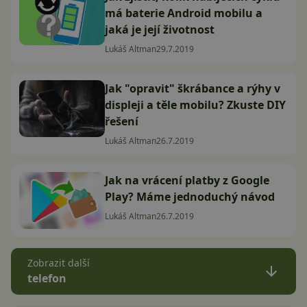
má baterie Android mobilu a
jaká je její životnost
Lukáš Altman
29.7.2019
Jak "opravit" škrábance a rýhy v
displeji a těle mobilu? Zkuste DIY
řešení
Lukáš Altman
26.7.2019
Jak na vrácení platby z Google
Play? Máme jednoduchý návod
Lukáš Altman
26.7.2019
Zobrazit další
telefon