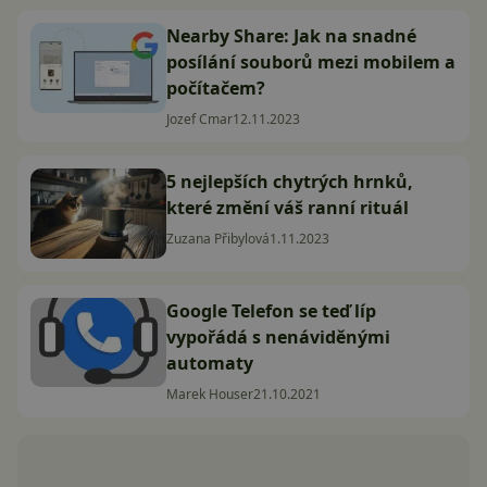
Nearby Share: Jak na snadné
posílání souborů mezi mobilem a
počítačem?
Jozef Cmar
12.11.2023
5 nejlepších chytrých hrnků,
které změní váš ranní rituál
Zuzana Přibylová
1.11.2023
Google Telefon se teď líp
vypořádá s nenáviděnými
automaty
Marek Houser
21.10.2021