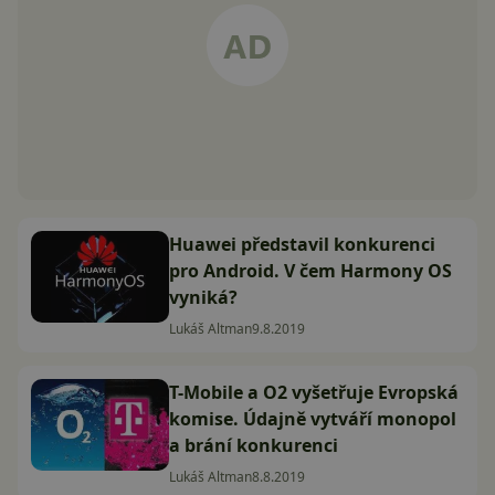
Huawei představil konkurenci
pro Android. V čem Harmony OS
vyniká?
Lukáš Altman
9.8.2019
T-Mobile a O2 vyšetřuje Evropská
komise. Údajně vytváří monopol
a brání konkurenci
Lukáš Altman
8.8.2019