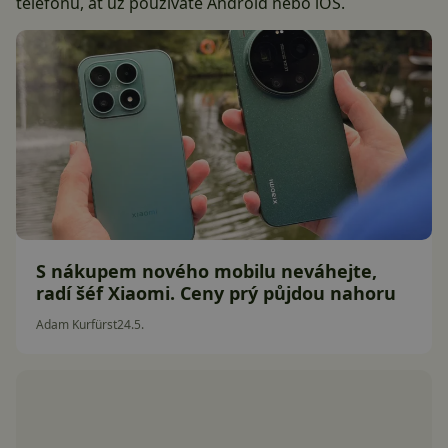
telefonu, ať už používáte Android nebo iOS.
S nákupem nového mobilu neváhejte,
radí šéf Xiaomi. Ceny prý půjdou nahoru
Adam Kurfürst
24.5.