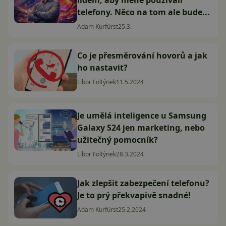
lidem, aby méně používali
telefony. Něco na tom ale bude...
Adam Kurfürst
25.3.
Co je přesměrování hovorů a jak
ho nastavit?
Libor Foltýnek
11.5.2024
Je umělá inteligence u Samsung
Galaxy S24 jen marketing, nebo
užitečný pomocník?
Libor Foltýnek
28.3.2024
Jak zlepšit zabezpečení telefonu?
Je to prý překvapivě snadné!
Adam Kurfürst
25.2.2024