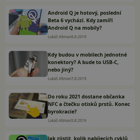
Android Q je hotový, poslední
Beta 6 vychází. Kdy zamíří
Android Q na mobily?
Lukáš Altman
8.8.2019
Kdy budou v mobilech jednotné
konektory? A bude to USB-C,
nebo jiný?
Lukáš Altman
7.8.2019
Do roku 2021 dostane občanka
NFC a čtečku otisků prstů. Konec
byrokracie?
Lukáš Altman
5.8.2019
Jak zjistit, kolik nabíjecích cyklů