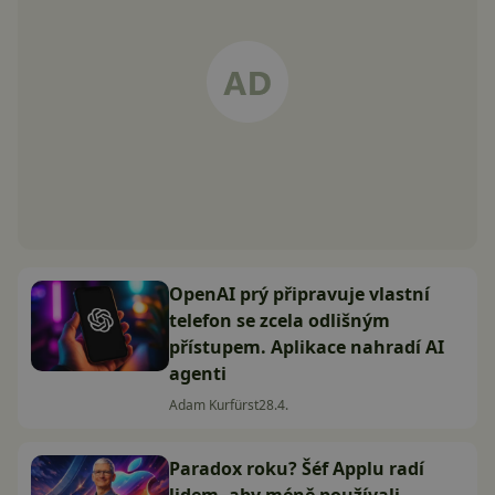
OpenAI prý připravuje vlastní
telefon se zcela odlišným
přístupem. Aplikace nahradí AI
agenti
Adam Kurfürst
28.4.
Paradox roku? Šéf Applu radí