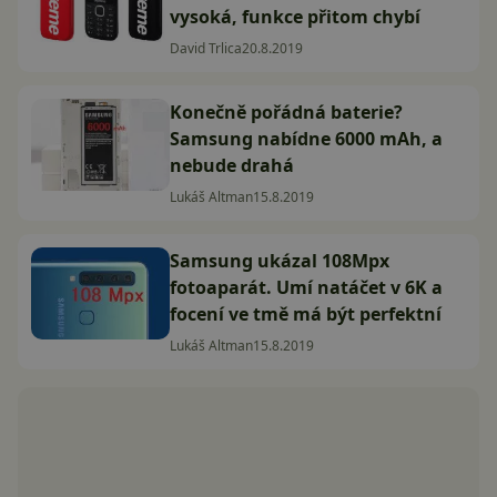
vysoká, funkce přitom chybí
David Trlica
20.8.2019
Konečně pořádná baterie?
Samsung nabídne 6000 mAh, a
nebude drahá
Lukáš Altman
15.8.2019
Samsung ukázal 108Mpx
fotoaparát. Umí natáčet v 6K a
focení ve tmě má být perfektní
Lukáš Altman
15.8.2019