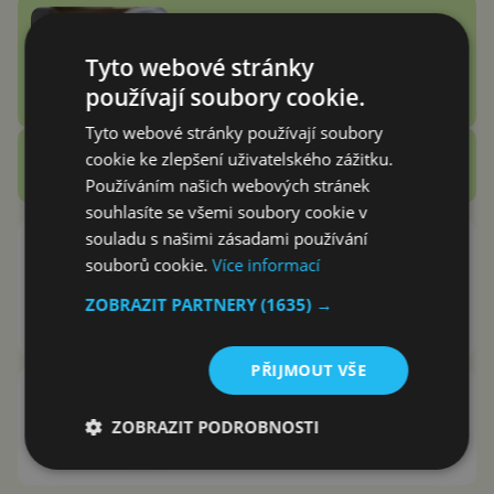
Vention Echo Lite E11 Pro
recenze: jsou sluchátka za 3
Tyto webové stránky
stovky zlatý grál nebo podfuk?
používají soubory cookie.
Vašek Švec
Tyto webové stránky používají soubory
Zobrazit další
cookie ke zlepšení uživatelského zážitku.
Recenze
Používáním našich webových stránek
souhlasíte se všemi soubory cookie v
souladu s našimi zásadami používání
Oppo Find X3 Pro, obrovský únik
souborů cookie.
Více informací
informací ukázal parametry
vlajkové lodi
ZOBRAZIT PARTNERY
(1635) →
Jan Kaláb
7.2.2021
PŘIJMOUT VŠE
Huawei možná úplně přestane
vyrábět vlajkové lodě
ZOBRAZIT PODROBNOSTI
Jan Kaláb
27.1.2021