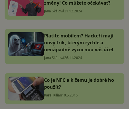
změny! Co můžete očekávat?
Jana Skálová
31.12.2024
Platíte mobilem? Hackeři mají
nový trik, kterým rychle a
nenápadně vycucnou váš účet
Jana Skálová
26.11.2024
Co je NFC a k čemu je dobré ho
použít?
Karel Kilián
10.5.2016
Jak obnovit smazané fotky a
videa z telefonu (Android i iOS)