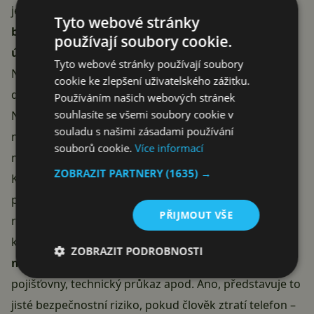
jednodušší styk občana se státem.
V aktuální
Tyto webové stránky
byrokracii mnohdy nemá přehled ani sběhlý
používají soubory cookie.
úředník
, natož při množství změn, které se dějí. Díky
Tyto webové stránky používají soubory
NFC
bude občanský průkaz komunikovat s mobilem,
cookie ke zlepšení uživatelského zážitku.
do něhož postačí nainstalovat příslušnou aplikaci.
Používáním našich webových stránek
souhlasíte se všemi soubory cookie v
Následně se pak přihlásíte třeba do katastru
souladu s našimi zásadami používání
nemovitostí nebo si ověříte, kolik bodů jste jako řidiči
souborů cookie.
Více informací
nasbírali.
ZOBRAZIT PARTNERY
(1635) →
Kompletní seznam využití by pak měly poskytnout
přímo úřady. Do té doby se mají možnosti využití ještě
PŘIJMOUT VŠE
rozšířit. Poměrně zajímavá by byla myšlenka,
kdybychom nosili doklady přímo v
telefonu
. Tedy
ZOBRAZIT PODROBNOSTI
nejenom OP, ale také řidičský průkaz
, kartičku
pojišťovny, technický průkaz apod. Ano, představuje to
jisté bezpečnostní riziko, pokud člověk ztratí telefon –