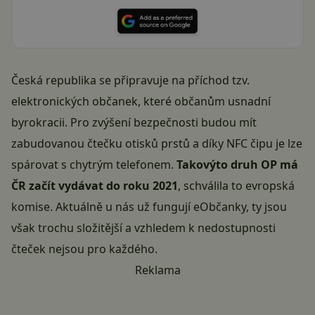
Česká republika se připravuje na příchod tzv.
elektronických občanek, které občanům usnadní
byrokracii. Pro zvýšení bezpečnosti budou mít
zabudovanou čtečku otisků prstů a díky NFC čipu je lze
spárovat s chytrým telefonem.
Takovýto druh OP má
ČR začít vydávat do roku 2021
, schválila to evropská
komise. Aktuálně u nás už fungují eObčanky, ty jsou
však trochu složitější a vzhledem k nedostupnosti
čteček nejsou pro každého.
Reklama