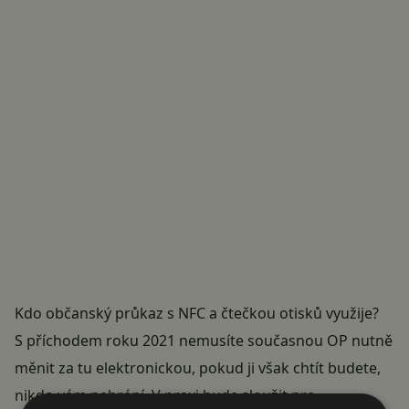
Kdo občanský průkaz s NFC a čtečkou otisků využije?
S příchodem roku 2021 nemusíte současnou OP nutně
měnit za tu elektronickou, pokud ji však chtít budete,
nikdo vám nebrání. V praxi bude sloužit pro