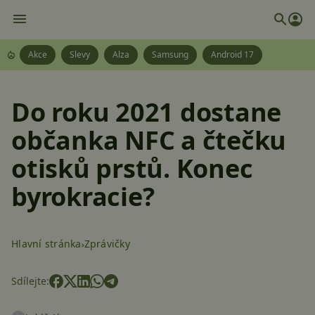
Akce
Slevy
Alza
Samsung
Android 17
Do roku 2021 dostane
občanka NFC a čtečku
otisků prstů. Konec
byrokracie?
Hlavní stránka
Zprávičky
Sdílejte: