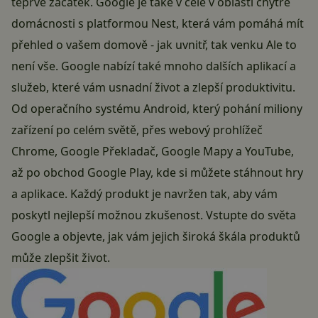
teprve začátek. Google je také v čele v oblasti
chytré
domácnosti
s platformou
Nest
, která vám pomáhá mít
přehled o vašem domově - jak uvnitř, tak venku Ale to
není vše. Google nabízí také mnoho dalších aplikací a
služeb, které vám usnadní život a zlepší produktivitu.
Od operačního systému
Android
, který pohání miliony
zařízení po celém světě, přes
webový prohlížeč
Chrome
,
Google Překladač
,
Google Mapy
a
YouTube
,
až po
obchod Google Play
, kde si můžete stáhnout
hry
a
aplikace
. Každý produkt je navržen tak, aby vám
poskytl nejlepší možnou zkušenost. Vstupte do světa
Google a objevte, jak vám jejich široká škála produktů
může zlepšit život.