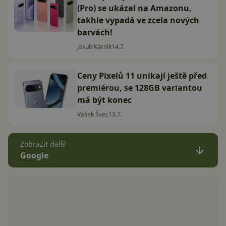
(Pro) se ukázal na Amazonu,
takhle vypadá ve zcela nových
barvách!
Jakub Kárník
14.7.
Ceny Pixelů 11 unikají ještě před
premiérou, se 128GB variantou
má být konec
Vašek Švec
13.7.
Zobrazit další
Google