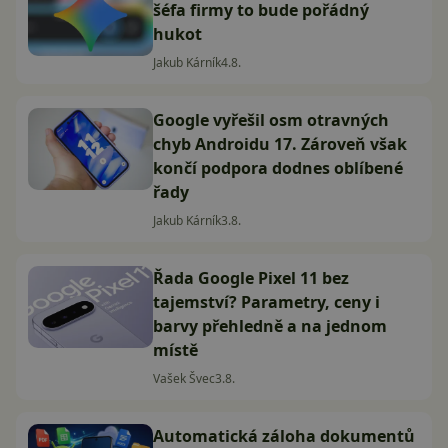
šéfa firmy to bude pořádný
hukot
Jakub Kárník
4.8.
Google vyřešil osm otravných
chyb Androidu 17. Zároveň však
končí podpora dodnes oblíbené
řady
Jakub Kárník
3.8.
Řada Google Pixel 11 bez
tajemství? Parametry, ceny i
barvy přehledně a na jednom
místě
Vašek Švec
3.8.
Automatická záloha dokumentů