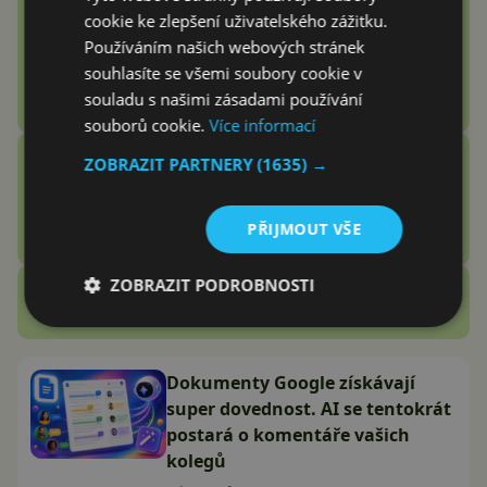
Google Fitbit Air recenze:
cookie ke zlepšení uživatelského zážitku.
Náramek bez displeje je přesně
Používáním našich webových stránek
to zařízení, které jsem
souhlasíte se všemi soubory cookie v
potřeboval
souladu s našimi zásadami používání
Adam Kurfürst
souborů cookie.
Více informací
Vention Echo Lite E11 Pro
ZOBRAZIT PARTNERY
(1635) →
recenze: jsou sluchátka za 3
stovky zlatý grál nebo podfuk?
PŘIJMOUT VŠE
Vašek Švec
ZOBRAZIT PODROBNOSTI
Zobrazit další
Recenze
Dokumenty Google získávají
super dovednost. AI se tentokrát
postará o komentáře vašich
kolegů