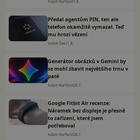
Adam Kurfürst
1.8.
Předal agentům PIN, ten ale
telefon okamžitě vymazal. Teď
mu hrozí vězení
Vašek Švec
1.8.
Generátor obrázků v Gemini by
se mohl zbavit největšího trnu v
patě
Adam Kurfürst
29.7.
Google Fitbit Air recenze:
Náramek bez displeje je přesně
to zařízení, které jsem
potřeboval
Adam Kurfürst
28.7.