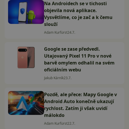
Na Androidech se v tichosti
objevila nová aplikace.
Vysvětlíme, co je zač a k čemu
slouží
Adam Kurfürst
24.7.
Google se zase předvedl.
Utajovaný Pixel 11 Pro v nové
barvě omylem odhalil na svém
oficiálním webu
Jakub Kárník
23.7.
Pozdě, ale přece: Mapy Google v
Android Auto konečně ukazují
rychlost. Zatím ji však uvidí
málokdo
Adam Kurfürst
22.7.