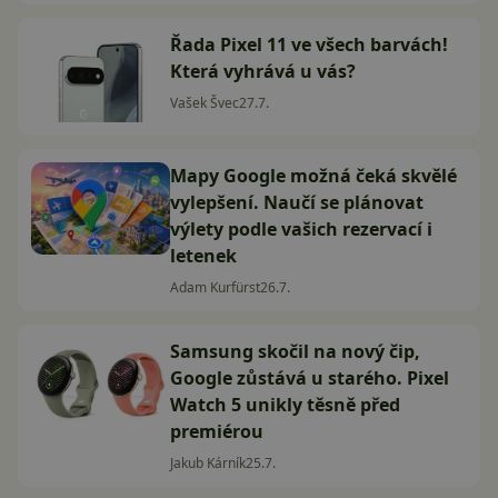
Řada Pixel 11 ve všech barvách!
Která vyhrává u vás?
Vašek Švec
27.7.
Mapy Google možná čeká skvělé
vylepšení. Naučí se plánovat
výlety podle vašich rezervací i
letenek
Adam Kurfürst
26.7.
Samsung skočil na nový čip,
Google zůstává u starého. Pixel
Watch 5 unikly těsně před
premiérou
Jakub Kárník
25.7.