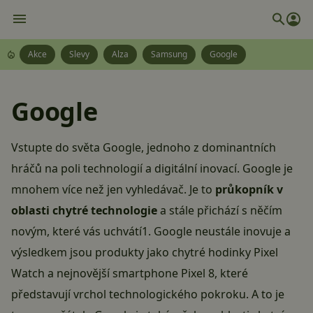
Akce
Slevy
Alza
Samsung
Google
Google
Vstupte do světa Google, jednoho z dominantních
hráčů na poli technologií a digitální inovací. Google je
mnohem více než jen vyhledávač. Je to
průkopník v
oblasti chytré technologie
a stále přichází s něčím
novým, které vás uchvátí​1​. Google neustále inovuje a
výsledkem jsou produkty jako chytré hodinky
Pixel
Watch
a nejnovější
smartphone Pixel 8
, které
představují vrchol technologického pokroku​​. A to je