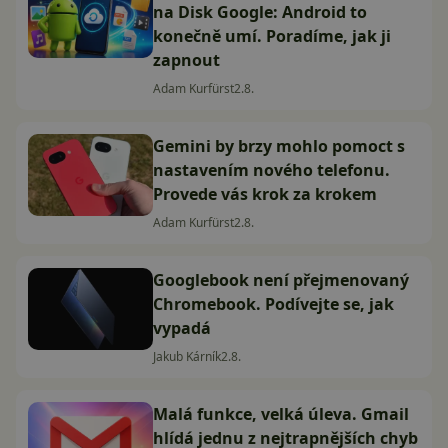
na Disk Google: Android to
konečně umí. Poradíme, jak ji
zapnout
Adam Kurfürst
2.8.
Gemini by brzy mohlo pomoct s
nastavením nového telefonu.
Provede vás krok za krokem
Adam Kurfürst
2.8.
Googlebook není přejmenovaný
Chromebook. Podívejte se, jak
vypadá
Jakub Kárník
2.8.
Malá funkce, velká úleva. Gmail
hlídá jednu z nejtrapnějších chyb