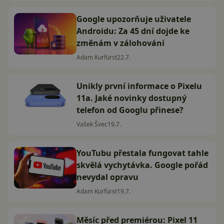
Google upozorňuje uživatele
Androidu: Za 45 dní dojde ke
změnám v zálohování
Adam Kurfürst
22.7.
Unikly první informace o Pixelu
11a. Jaké novinky dostupný
telefon od Googlu přinese?
Vašek Švec
19.7.
YouTubu přestala fungovat tahle
skvělá vychytávka. Google pořád
nevydal opravu
Adam Kurfürst
19.7.
Měsíc před premiérou: Pixel 11