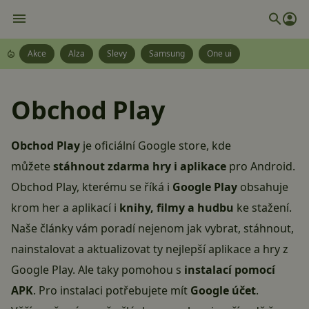
Akce
Alza
Slevy
Samsung
One ui
Obchod Play
Obchod Play
je oficiální Google store, kde
můžete
stáhnout zdarma hry i aplikace
pro
Android
.
Obchod Play, kterému se říká i
Google Play
obsahuje
krom her a aplikací i
knihy, filmy a hudbu
ke stažení.
Naše články vám poradí nejenom jak vybrat, stáhnout,
nainstalovat a aktualizovat ty nejlepší aplikace a hry z
Google Play. Ale taky pomohou s
instalací pomocí
APK
. Pro instalaci potřebujete mít
Google
účet
.