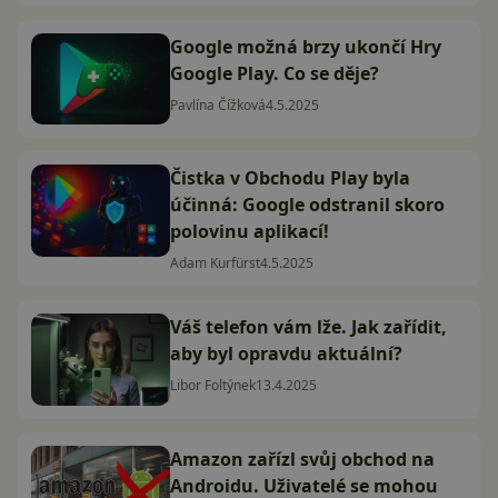
Google možná brzy ukončí Hry
Google Play. Co se děje?
Pavlína Čížková
4.5.2025
Čistka v Obchodu Play byla
účinná: Google odstranil skoro
polovinu aplikací!
Adam Kurfürst
4.5.2025
Váš telefon vám lže. Jak zařídit,
aby byl opravdu aktuální?
Libor Foltýnek
13.4.2025
Amazon zařízl svůj obchod na
Androidu. Uživatelé se mohou