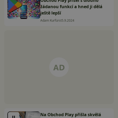
Obchod Play přišel s dlouho
žádanou funkcí a hned ji dělá
ještě lepší
Adam Kurfürst
5.9.2024
Na Obchod Play přišla skvělá