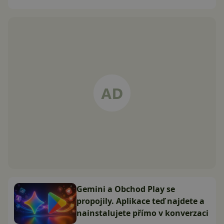
Gemini a Obchod Play se
propojily. Aplikace teď najdete a
nainstalujete přímo v konverzaci