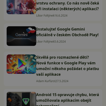
vrstvu ochrany. Co nás nově čeká
při instalaci (některých) aplikací?
Libor Foltýnek
16.6.2024
Instalujte! Google Gemini
oficiálně v českém Obchodě Play!
Libor Foltýnek
5.6.2024
Skvělá pro rozmazlené děti?
Nová funkce v Google Play vám
umožní někoho požádat o platbu
vaší aplikace
Adam Kurfürst
27.5.2024
Android 15 opravuje chybu, která
umožňovala aplikacím obejít
zabezpečení