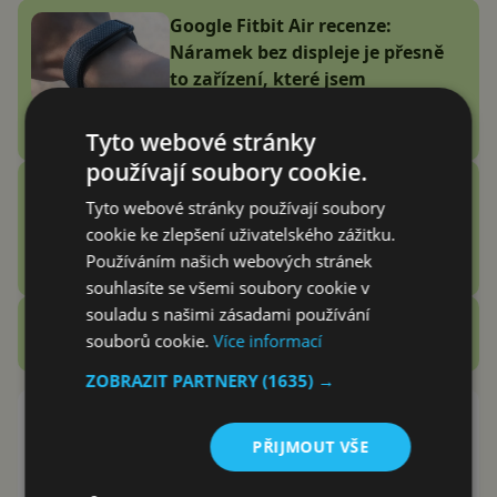
Google Fitbit Air recenze:
Náramek bez displeje je přesně
to zařízení, které jsem
potřeboval
Tyto webové stránky
Adam Kurfürst
používají soubory cookie.
Vention Echo Lite E11 Pro
Tyto webové stránky používají soubory
recenze: jsou sluchátka za 3
cookie ke zlepšení uživatelského zážitku.
stovky zlatý grál nebo podfuk?
Používáním našich webových stránek
Vašek Švec
souhlasíte se všemi soubory cookie v
souladu s našimi zásadami používání
Zobrazit další
souborů cookie.
Více informací
Recenze
ZOBRAZIT PARTNERY
(1635) →
Další Google aplikace dosáhla 5
miliard stažení. Používáte ji,
PŘIJMOUT VŠE
nebo preferujete konkurenci?