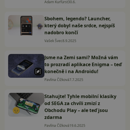
Adam Kurfürst
30.6.
Sbohem, legendo? Launcher,
který dobyl naše srdce, nejspíš
nadobro končí
Vašek Švec
8.9.2025
Jsme na Zemi sami? Možná vám
to prozradí aplikace Enigma – teď
konečně i na Androidu!
Pavlína Čížková
7.7.2025
Stahujte! Tyhle mobilní klasiky
od SEGA za chvíli zmizí z
Obchodu Play – ale teď jsou
zdarma
Pavlína Čížková
19.6.2025