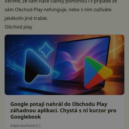
Věříme, že vám naše články pomohou i v případě že
vám Obchod Play nefunguje, nebo s ním zažíváte
jakékoliv jiné trable.
Obchod play
Google potají nahrál do Obchodu Play
záhadnou aplikaci. Chystá s ní kurzor pro
Googlebook
Adam Kurfürst
12.7.