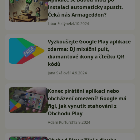
instalaci automaticky spustit.
Čeká nás Armageddon?
Libor Foltýnek
4.10.2024
Vyzkoušejte Google Play aplikace
zdarma: DJ mixážní pult,
diamantové ikony a čtečku QR
kódů
Jana Skálová
14.9.2024
Konec pirátění aplikací nebo
obcházení omezení? Google má
fígl, jak vynutit stahování z
Obchodu Play
Adam Kurfürst
13.9.2024