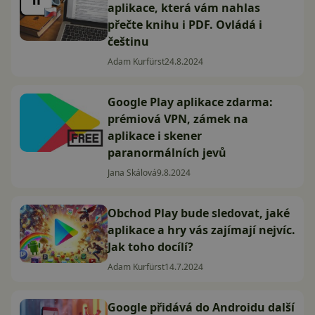
aplikace, která vám nahlas
přečte knihu i PDF. Ovládá i
češtinu
Adam Kurfürst
24.8.2024
Google Play aplikace zdarma:
prémiová VPN, zámek na
aplikace i skener
paranormálních jevů
Jana Skálová
9.8.2024
Obchod Play bude sledovat, jaké
aplikace a hry vás zajímají nejvíc.
Jak toho docílí?
Adam Kurfürst
14.7.2024
Google přidává do Androidu další