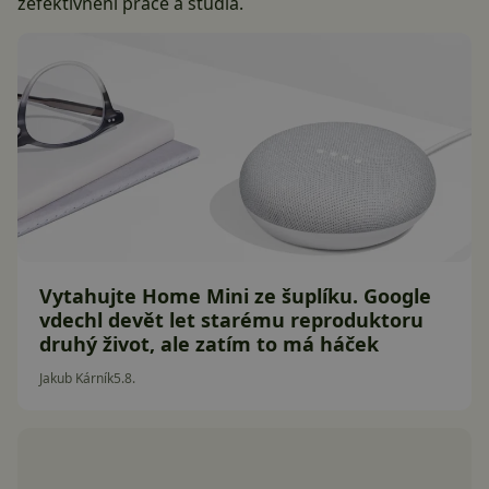
zefektivnění práce a studia.
Vytahujte Home Mini ze šuplíku. Google
vdechl devět let starému reproduktoru
druhý život, ale zatím to má háček
Jakub Kárník
5.8.