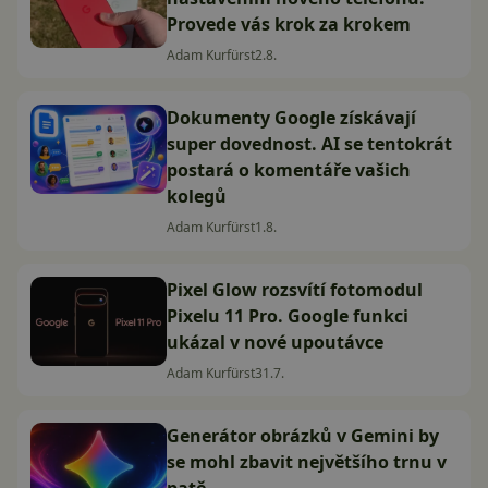
Provede vás krok za krokem
Adam Kurfürst
2.8.
Dokumenty Google získávají
super dovednost. AI se tentokrát
postará o komentáře vašich
kolegů
Adam Kurfürst
1.8.
Pixel Glow rozsvítí fotomodul
Pixelu 11 Pro. Google funkci
ukázal v nové upoutávce
Adam Kurfürst
31.7.
Generátor obrázků v Gemini by
se mohl zbavit největšího trnu v