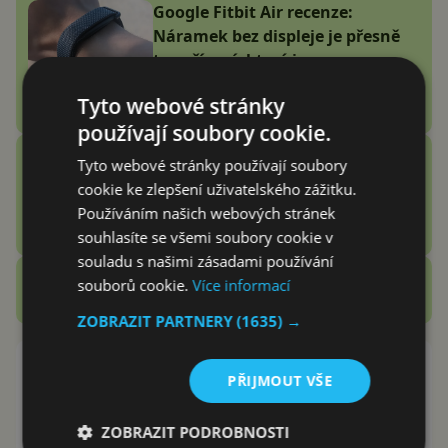
Google Fitbit Air recenze:
Náramek bez displeje je přesně
to zařízení, které jsem
potřeboval
Tyto webové stránky
Adam Kurfürst
používají soubory cookie.
Vention Echo Lite E11 Pro
Tyto webové stránky používají soubory
recenze: jsou sluchátka za 3
cookie ke zlepšení uživatelského zážitku.
stovky zlatý grál nebo podfuk?
Používáním našich webových stránek
Vašek Švec
souhlasíte se všemi soubory cookie v
souladu s našimi zásadami používání
Zobrazit další
souborů cookie.
Více informací
Recenze
ZOBRAZIT PARTNERY
(1635) →
Google propojil Režim AI s
PŘIJMOUT VŠE
aplikacemi. Nakoupit na
grilovačku tak jde přímo z
ZOBRAZIT PODROBNOSTI
Vyhledávače