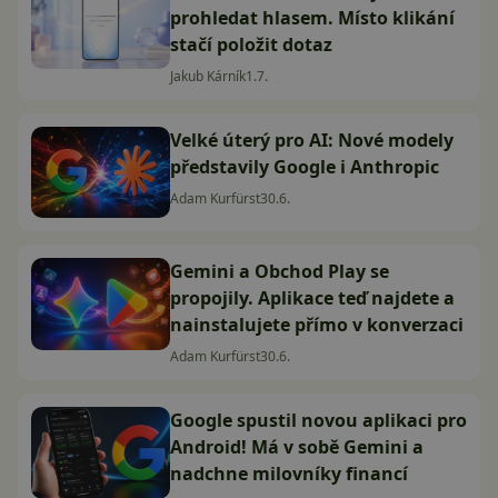
prohledat hlasem. Místo klikání
stačí položit dotaz
Jakub Kárník
1.7.
Velké úterý pro AI: Nové modely
představily Google i Anthropic
Adam Kurfürst
30.6.
Gemini a Obchod Play se
propojily. Aplikace teď najdete a
nainstalujete přímo v konverzaci
Adam Kurfürst
30.6.
Google spustil novou aplikaci pro
Android! Má v sobě Gemini a
nadchne milovníky financí