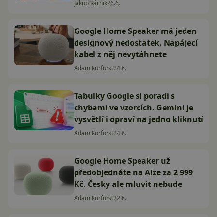
Jakub Kárník
26.6.
Google Home Speaker má jeden
designový nedostatek. Napájecí
kabel z něj nevytáhnete
Adam Kurfürst
24.6.
Tabulky Google si poradí s
chybami ve vzorcích. Gemini je
vysvětlí i opraví na jedno kliknutí
Adam Kurfürst
24.6.
Google Home Speaker už
předobjednáte na Alze za 2 999
Kč. Česky ale mluvit nebude
Adam Kurfürst
22.6.