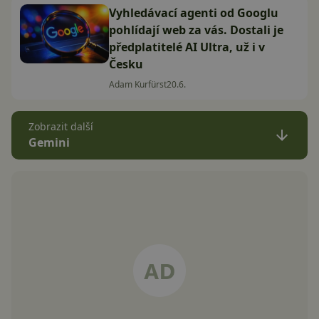
Vyhledávací agenti od Googlu
pohlídají web za vás. Dostali je
předplatitelé AI Ultra, už i v
Česku
Adam Kurfürst
20.6.
Zobrazit další
Gemini