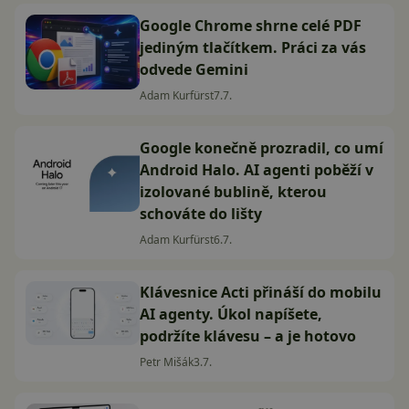
Google Chrome shrne celé PDF
jediným tlačítkem. Práci za vás
odvede Gemini
Adam Kurfürst
7.7.
Google konečně prozradil, co umí
Android Halo. AI agenti poběží v
izolované bublině, kterou
schováte do lišty
Adam Kurfürst
6.7.
Klávesnice Acti přináší do mobilu
AI agenty. Úkol napíšete,
podržíte klávesu – a je hotovo
Petr Mišák
3.7.