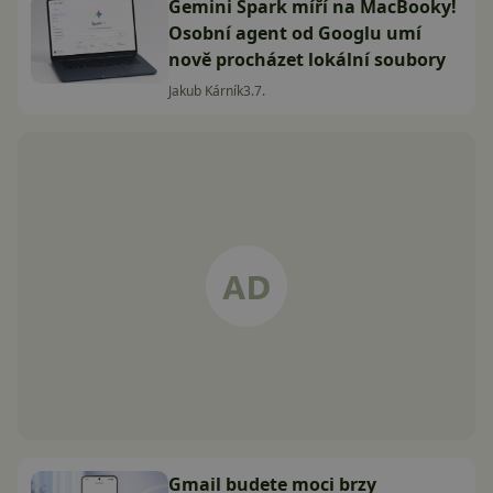
Gemini Spark míří na MacBooky!
Osobní agent od Googlu umí
nově procházet lokální soubory
Jakub Kárník
3.7.
Gmail budete moci brzy