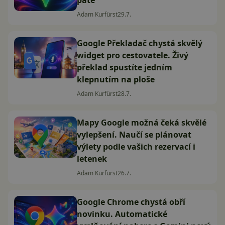
patě
Adam Kurfürst
29.7.
Google Překladač chystá skvělý
widget pro cestovatele. Živý
překlad spustíte jedním
klepnutím na ploše
Adam Kurfürst
28.7.
Mapy Google možná čeká skvělé
vylepšení. Naučí se plánovat
výlety podle vašich rezervací i
letenek
Adam Kurfürst
26.7.
Google Chrome chystá obří
novinku. Automatické