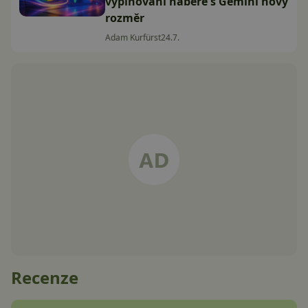
vyplňování nabere s Gemini nový
rozměr
Adam Kurfürst
24.7.
Recenze