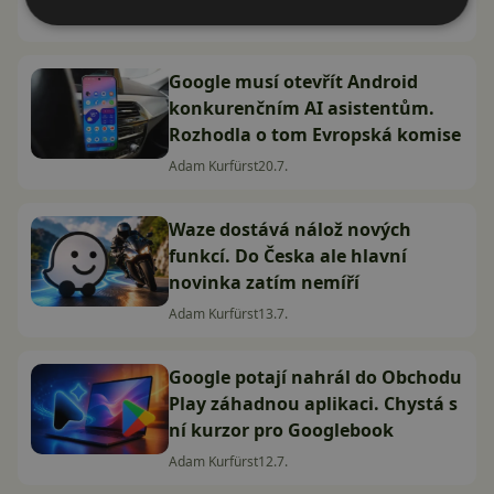
Adam Kurfürst
21.7.
Google musí otevřít Android
konkurenčním AI asistentům.
Rozhodla o tom Evropská komise
Adam Kurfürst
20.7.
Waze dostává nálož nových
funkcí. Do Česka ale hlavní
novinka zatím nemíří
Adam Kurfürst
13.7.
Google potají nahrál do Obchodu
Play záhadnou aplikaci. Chystá s
ní kurzor pro Googlebook
Adam Kurfürst
12.7.