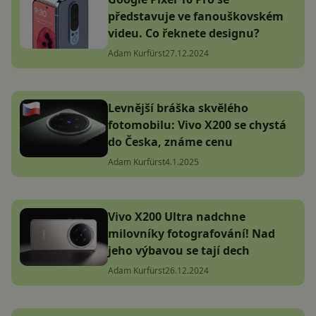
představuje ve fanouškovském
videu. Co řeknete designu?
Adam Kurfürst
27.12.2024
Levnější bráška skvělého
fotomobilu: Vivo X200 se chystá
do Česka, známe cenu
Adam Kurfürst
4.1.2025
Vivo X200 Ultra nadchne
milovníky fotografování! Nad
jeho výbavou se tají dech
Adam Kurfürst
26.12.2024