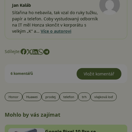
Jan Kaláb
Síťařina ho nebavila, tak vzal do ruky tužku,
papír a telefon. Coby vystudovaný odborník
na IT měl Honza skončit v korporátu s
velkým „K“ a…
Více o autorovi
Sdílejte:
6 komentářů
Vložit komentář
Honor
Huawei
prodej
telefon
trh
vlajková loď
Mohlo by vás zajímat
Google Pixel 10 Pro se