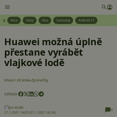
Akce
Slevy
Alza
Samsung
Android 17
Huawei možná úplně
přestane vyrábět
vlajkové lodě
Hlavní stránka
Zprávičky
Sdílejte:
Jan Kaláb
6
27.1.2021 14:05 (
27.1.2021 16:24)