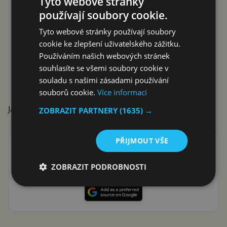
Tyto webové stránky
používají soubory cookie.
Tyto webové stránky používají soubory
cookie ke zlepšení uživatelského zážitku.
Používáním našich webových stránek
souhlasíte se všemi soubory cookie v
souladu s našimi zásadami používání
souborů cookie.
Více informací
Jaká budoucnost čeká Huawei?
ZOBRAZIT PARTNERY
(1635) →
PŘIJMOUT VŠE
Přidat Svět Androida mezi preferované stránky na
Google
ZOBRAZIT PODROBNOSTI
ať vám neunikne žádná Android novinka nebo sleva