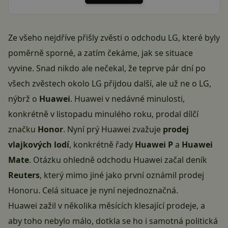
Ze všeho nejdříve přišly zvěsti o odchodu LG, které byly
poměrně sporné, a zatím čekáme, jak se situace
vyvine. Snad nikdo ale nečekal, že teprve pár dní po
všech zvěstech okolo LG přijdou další, ale už ne o LG,
nýbrž o
Huawei
. Huawei v nedávné minulosti,
konkrétně v listopadu minulého roku, prodal dílčí
značku
Honor
. Nyní prý Huawei zvažuje
prodej
vlajkových lodí
, konkrétně řady
Huawei P
a
Huawei
Mate
. Otázku ohledně odchodu Huawei začal deník
Reuters
, který mimo jiné jako první oznámil prodej
Honoru. Celá situace je nyní nejednoznačná.
Huawei zažil v několika měsících klesající prodeje, a
aby toho nebylo málo, dotkla se ho i samotná politická