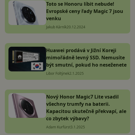
Toto se Honoru líbit nebude!
Evropské ceny řady Magic 7 jsou
venku
Jakub Kárník
20.12.2024
Huawei prodává v Jižní Koreji
mimořádně levný SSD. Nemusíte
být smutní, pokud ho neseženete
Libor Foltýnek
2.1.2025
Nový Honor Magic7 Lite vsadil
všechny trumfy na baterii.
Kapacitou skutečně překvapí, ale
co zbytek výbavy?
Adam Kurfürst
3.1.2025