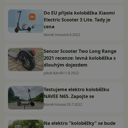
Do EU přijela koloběžka Xiaomi
Electric Scooter 3 Lite. Tady je
cena
Marek Houser
6.9.2022
Sencor Scooter Two Long Range
2021 recenze: levná koloběžka s
dlouhým dojezdem
Jakub Kárník
11.8.2022
Testujeme elektro koloběžku
NAVEE N65. Zapojte se
Marek Houser
29.7.2022
Na elektro "koloběžky" se bude