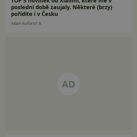
TOP 5 novinek od Xiaomi, které mě v
poslední době zaujaly. Některé (brzy)
pořídíte i v Česku
Adam Kurfürst
1.8.