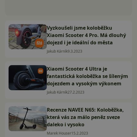
Vyzkoušeli jsme koloběžku
Xiaomi Scooter 4 Pro. Má dlouhý
dojezd i je ideální do města
Jakub Kárník
9.3.2023
Xiaomi Scooter 4 Ultra je
fantastická koloběžka se šíleným
dojezdem a vysokým výkonem
Jakub Kárník
27.2.2023
Recenze NAVEE N65: Koloběžka,
která vás za málo peněz sveze
daleko i vysoko
Marek Houser
15.2.2023