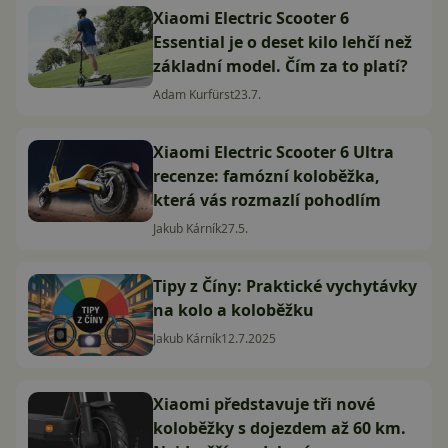
Xiaomi Electric Scooter 6
Essential je o deset kilo lehčí než
základní model. Čím za to platí?
Adam Kurfürst
23.7.
Xiaomi Electric Scooter 6 Ultra
recenze: famózní koloběžka,
která vás rozmazlí pohodlím
Jakub Kárník
27.5.
Tipy z Číny: Praktické vychytávky
na kolo a koloběžku
Jakub Kárník
12.7.2025
Xiaomi představuje tři nové
koloběžky s dojezdem až 60 km.