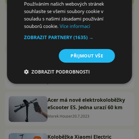
Používáním našich webových stránek
souhlasíte se všemi soubory cookie v
Acer Predator Extreme je terénní
souladu s našimi zásadami používání
koloběžka pro náročné. Poradí si
souborů cookie.
Více informací
s kopci i kaskadérskými kousky
ZOBRAZIT PARTNERY
(1635) →
Adam Kurfürst
8.2.2024
PŘIJMOUT VŠE
Elektrokoloběžka Sencor Scooter
S70 má skvělý dojezd a odpružení
ZOBRAZIT PODROBNOSTI
obou kol (recenze)
Jakub Kárník
24.8.2023
Acer má nové elektrokoloběžky
eScooter ES. Jedna urazí 60 km
Marek Houser
20.7.2023
Koloběžka Xiaomi Electric