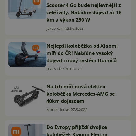
Scooter 4 Go bude nejlevnější z
celé řady. Nabídne dojezd až 18
km a výkon 250 W
Jakub Kárník
22.6.2023
Nejlepší koloběžka od Xiaomi
míří do ČR! Nabídne vysoký
dojezd i nový systém tlumičů
Jakub Kárník
6.6.2023
Na trh míří nová elektro
koloběžka Mercedes-AMG se
40km dojezdem
Marek Houser
27.5.2023
Do Evropy přijíždí dvojice
koloběžek Xiaomi Electric