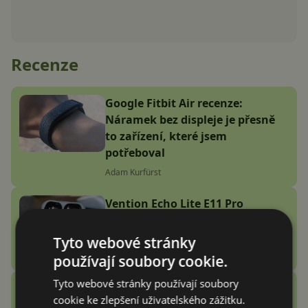
Recenze
Google Fitbit Air recenze:
Náramek bez displeje je přesně
to zařízení, které jsem
potřeboval
Adam Kurfürst
Vention Echo Lite E11 Pro
recenze: jsou sluchátka za 3
stovky zlatý grál nebo podfuk?
Tyto webové stránky
Vašek Švec
používají soubory cookie.
Tyto webové stránky používají soubory
Zobrazit další
cookie ke zlepšení uživatelského zážitku.
Recenze