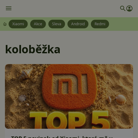
Xiaomi
Akce
Sleva
Android
Redmi
koloběžka