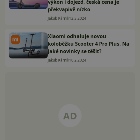
výkon i dojezd, česká cena je
překvapivě nízko
Jakub Kárník
12.3.2024
Xiaomi odhaluje novou
koloběžku Scooter 4 Pro Plus. Na
jaké novinky se těšit?
Jakub Kárník
10.2.2024