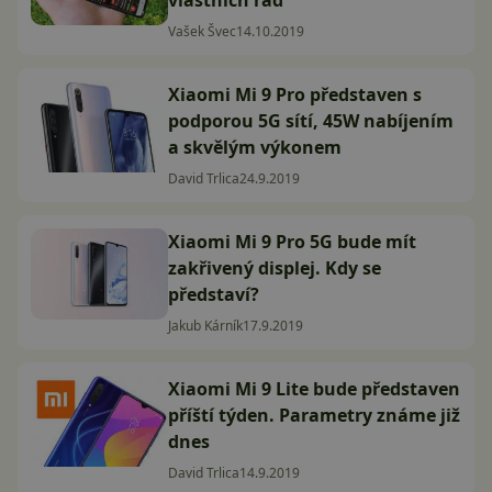
vlastních řad
Vašek Švec
14.10.2019
Xiaomi Mi 9 Pro představen s
podporou 5G sítí, 45W nabíjením
a skvělým výkonem
David Trlica
24.9.2019
Xiaomi Mi 9 Pro 5G bude mít
zakřivený displej. Kdy se
představí?
Jakub Kárník
17.9.2019
Xiaomi Mi 9 Lite bude představen
příští týden. Parametry známe již
dnes
David Trlica
14.9.2019