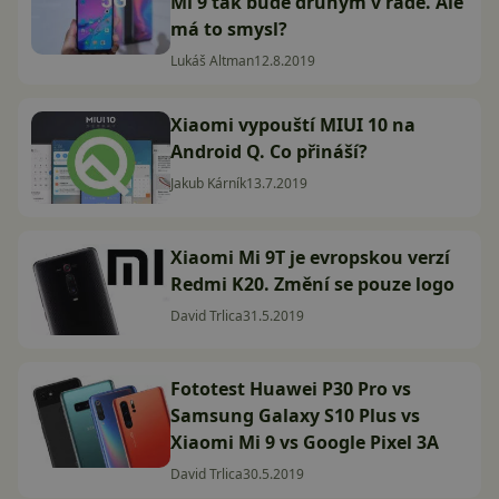
Mi 9 tak bude druhým v řadě. Ale
má to smysl?
Lukáš Altman
12.8.2019
Xiaomi vypouští MIUI 10 na
Android Q. Co přináší?
Jakub Kárník
13.7.2019
Xiaomi Mi 9T je evropskou verzí
Redmi K20. Změní se pouze logo
David Trlica
31.5.2019
Fototest Huawei P30 Pro vs
Samsung Galaxy S10 Plus vs
Xiaomi Mi 9 vs Google Pixel 3A
David Trlica
30.5.2019