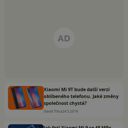
Xiaomi Mi 9T bude další verzí
oblíbeného telefonu. Jaké změny
společnost chystá?
David Trlica
24.5.2019
Jak fotí Xiaomi Mi 9 se 48 MPx