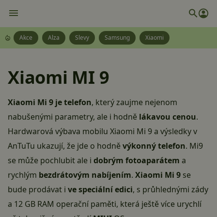
Akce
Alza
Slevy
Samsung
Xiaomi
Xiaomi MI 9
Xiaomi Mi 9 je telefon
, který zaujme nejenom
nabušenými parametry, ale i hodně
lákavou cenou
.
Hardwarová výbava mobilu Xiaomi Mi 9 a výsledky v
AnTuTu ukazují, že jde o hodně
výkonný telefon
. Mi9
se může pochlubit ale i
dobrým fotoaparátem
a
rychlým
bezdrátovým nabíjením
.
Xiaomi Mi 9
se
bude prodávat i
ve speciální edici
, s průhlednými zády
a 12 GB RAM operační paměti, která ještě více urychlí