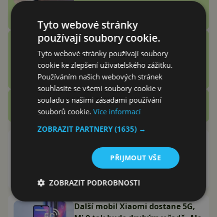
potřeboval
Adam Kurfürst
Tyto webové stránky
používají soubory cookie.
Vention Echo Lite E11 Pro
recenze: jsou sluchátka za 3
Tyto webové stránky používají soubory
stovky zlatý grál nebo podfuk?
cookie ke zlepšení uživatelského zážitku.
Používáním našich webových stránek
Vašek Švec
souhlasíte se všemi soubory cookie v
souladu s našimi zásadami používání
Zobrazit další
Recenze
souborů cookie.
Více informací
ZOBRAZIT PARTNERY
(1635) →
Xiaomi Mi 9T recenze: skvělý
telefon s vysouvacím
PŘIJMOUT VŠE
fotoaparátem
Vašek Švec
18.8.2019
ZOBRAZIT PODROBNOSTI
Další mobil Xiaomi dostane 5G,