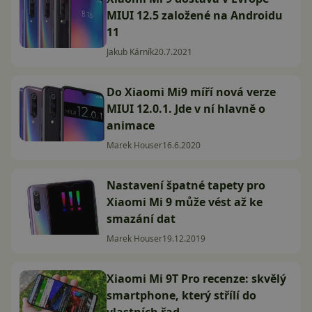
MIUI 12.5 založené na Androidu
11
Jakub Kárník
20.7.2021
Do Xiaomi Mi9 míří nová verze
MIUI 12.0.1. Jde v ní hlavně o
animace
Marek Houser
16.6.2020
Nastavení špatné tapety pro
Xiaomi Mi 9 může vést až ke
smazání dat
Marek Houser
19.12.2019
Xiaomi Mi 9T Pro recenze: skvělý
smartphone, který střílí do