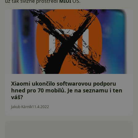
už tak svižné prostředí
MIUI
OS.
Xiaomi ukončilo softwarovou podporu
hned pro 70 mobilů. Je na seznamu i ten
váš?
Jakub Kárník
11.4.2022