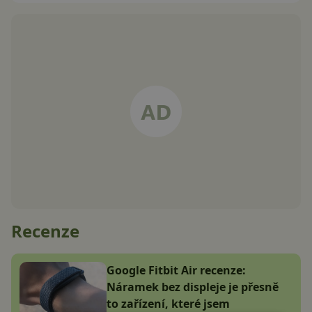
Recenze
Google Fitbit Air recenze:
Náramek bez displeje je přesně
to zařízení, které jsem