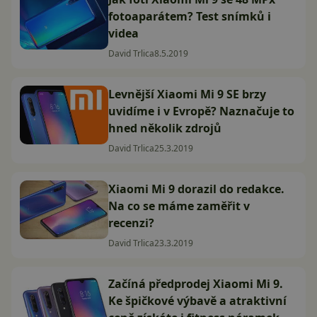
fotoaparátem? Test snímků i
videa
David Trlica
8.5.2019
Levnější Xiaomi Mi 9 SE brzy
uvidíme i v Evropě? Naznačuje to
hned několik zdrojů
David Trlica
25.3.2019
Xiaomi Mi 9 dorazil do redakce.
Na co se máme zaměřit v
recenzi?
David Trlica
23.3.2019
Začíná předprodej Xiaomi Mi 9.
Ke špičkové výbavě a atraktivní