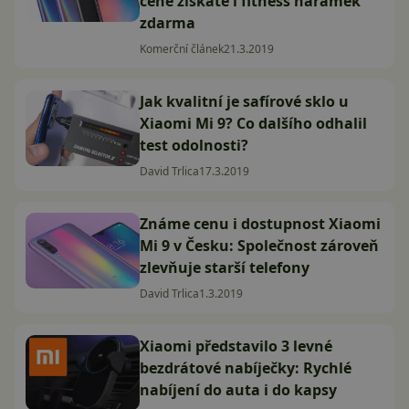
ceně získáte i fitness náramek
zdarma
Komerční článek
21.3.2019
Jak kvalitní je safírové sklo u
Xiaomi Mi 9? Co dalšího odhalil
test odolnosti?
David Trlica
17.3.2019
Známe cenu i dostupnost Xiaomi
Mi 9 v Česku: Společnost zároveň
zlevňuje starší telefony
David Trlica
1.3.2019
Xiaomi představilo 3 levné
bezdrátové nabíječky: Rychlé
nabíjení do auta i do kapsy