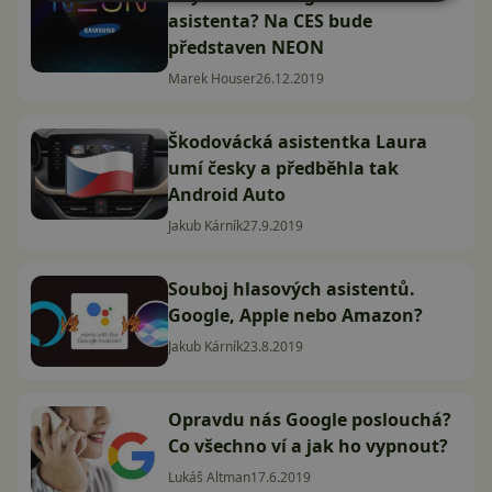
asistenta? Na CES bude
představen NEON
Marek Houser
26.12.2019
Škodovácká asistentka Laura
umí česky a předběhla tak
Android Auto
Jakub Kárník
27.9.2019
Souboj hlasových asistentů.
Google, Apple nebo Amazon?
Jakub Kárník
23.8.2019
Opravdu nás Google poslouchá?
Co všechno ví a jak ho vypnout?
Lukáš Altman
17.6.2019