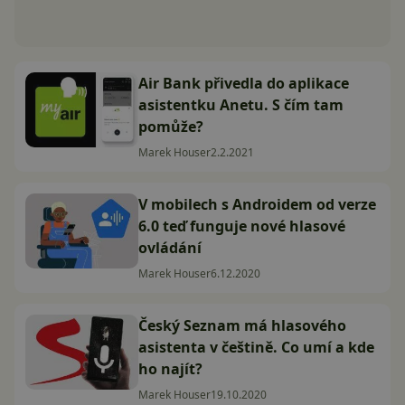
Air Bank přivedla do aplikace
asistentku Anetu. S čím tam
pomůže?
Marek Houser
2.2.2021
V mobilech s Androidem od verze
6.0 teď funguje nové hlasové
ovládání
Marek Houser
6.12.2020
Český Seznam má hlasového
asistenta v češtině. Co umí a kde
ho najít?
Marek Houser
19.10.2020