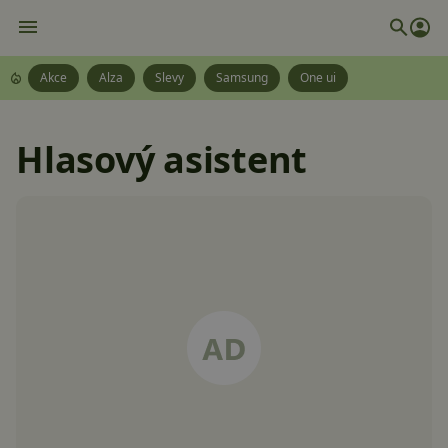
Akce
Alza
Slevy
Samsung
One ui
Hlasový asistent