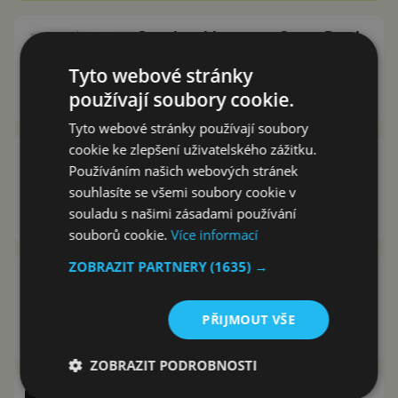
Google reklama pro Super Bowl
vás dojme. Asistent v ní pomáhá
Tyto webové stránky
nezapomenout
používají soubory cookie.
Marek Houser
30.1.2020
Tyto webové stránky používají soubory
cookie ke zlepšení uživatelského zážitku.
Z mobilního Chrome zmizí
Používáním našich webových stránek
hlasové vyhledávání. Má ale
souhlasíte se všemi soubory cookie v
dobrého nástupce
souladu s našimi zásadami používání
Marek Houser
17.1.2020
souborů cookie.
Více informací
ZOBRAZIT PARTNERY
(1635) →
Asistent Google bude umět číst
články na internetu. Podporovat
bude i češtinu
PŘIJMOUT VŠE
David Trlica
9.1.2020
ZOBRAZIT PODROBNOSTI
Chystá Samsung hlasového