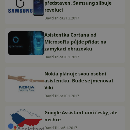
představen. Samsung slibuje
revoluci
David Trlica
21.3.2017
Asistentka Cortana od
Microsoftu půjde přidat na
zamykací obrazovku
David Trlica
20.1.2017
Nokia plánuje svou osobní
asistentku. Bude se jmenovat
Viki
David Trlica
10.1.2017
Google Assistant umí česky, ale
nechce
David Trlica
6.1.2017