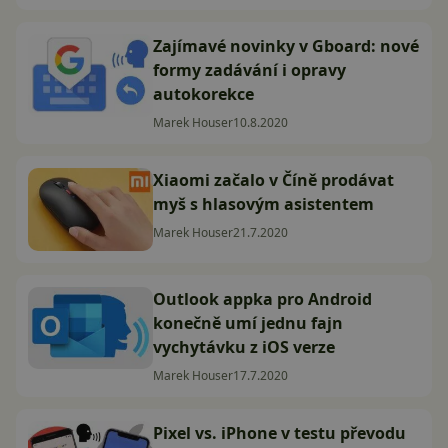
Zajímavé novinky v Gboard: nové
formy zadávání i opravy
autokorekce
Marek Houser
10.8.2020
Xiaomi začalo v Číně prodávat
myš s hlasovým asistentem
Marek Houser
21.7.2020
Outlook appka pro Android
konečně umí jednu fajn
vychytávku z iOS verze
Marek Houser
17.7.2020
Pixel vs. iPhone v testu převodu