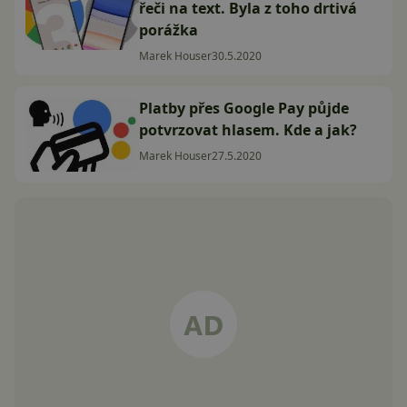
řeči na text. Byla z toho drtivá
porážka
Marek Houser
30.5.2020
Platby přes Google Pay půjde
potvrzovat hlasem. Kde a jak?
Marek Houser
27.5.2020