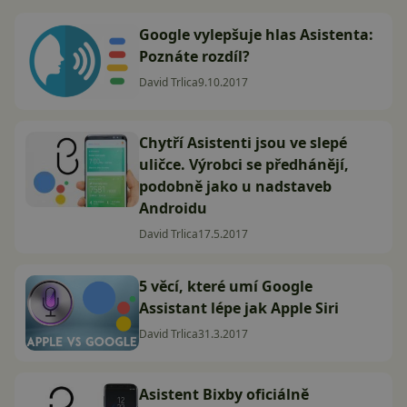
Google vylepšuje hlas Asistenta:
Poznáte rozdíl?
David Trlica
9.10.2017
Chytří Asistenti jsou ve slepé
uličce. Výrobci se předhánějí,
podobně jako u nadstaveb
Androidu
David Trlica
17.5.2017
5 věcí, které umí Google
Assistant lépe jak Apple Siri
David Trlica
31.3.2017
Asistent Bixby oficiálně