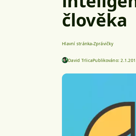
intelige
člověka
Hlavní stránka
Zprávičky
David Trlica
Publikováno:
2.1.201