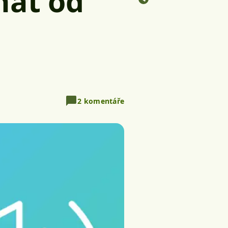
nat od
2 komentáře