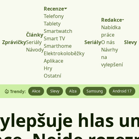
Recenze
Telefony
Redakce
Tablety
Nabídka
Smartwatch
Články
práce
Smart TV
Zprávičky
Seriály
Seriály
O nás
Slevy
Smarthome
Návody
Návrhy
Elektrokoloběžky
na
Aplikace
vylepšení
Hry
Ostatní
Trendy:
Akce
Slevy
Alza
Samsung
Android 17
ylepšuje hlas u