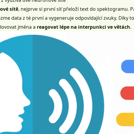
 2 využívá dvě neuronové sítě
ové sítě
, nejprve si první síť přeloží text do spektogramu. 
vezme data z té první a vygeneruje odpovídající zvuky. Díky
slovovat jména a
reagovat lépe na interpunkci ve větách
.