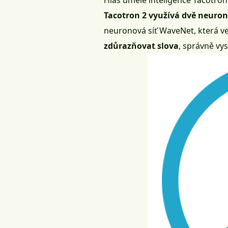
Hlas umělé inteligence Tacotron
Tacotron 2 využívá dvě neuron
neuronová síť
WaveNet
, která 
zdůrazňovat slova
, správně vy