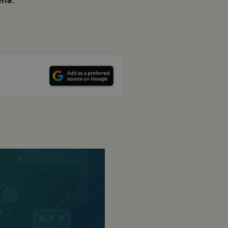
ena
.