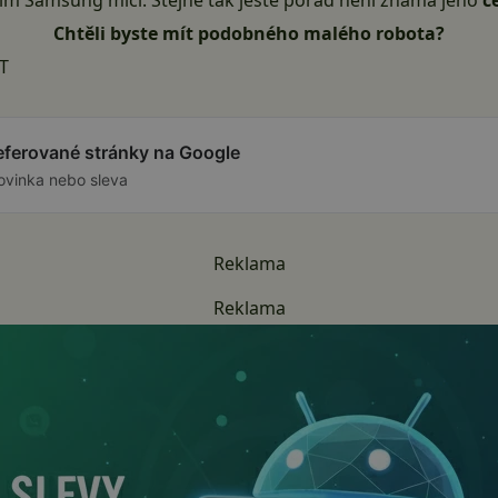
tím
Samsung
mlčí. Stejně tak ještě pořád není známa jeho
c
Chtěli byste mít podobného malého robota?
T
referované stránky na Google
ovinka nebo sleva
Reklama
Reklama