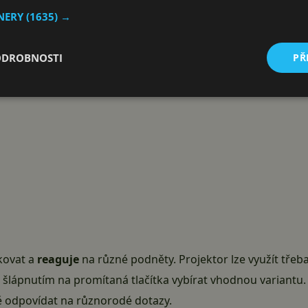
Reklama
TNERY
(1635) →
ODROBNOSTI
PŘ
kovat a
reaguje
na různé podněty. Projektor lze využít třeba
lápnutím na promítaná tlačítka vybírat vhodnou variantu. 
 odpovídat na různorodé dotazy.