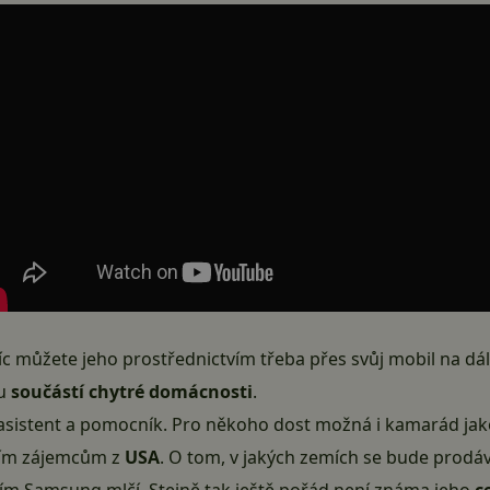
 můžete jeho prostřednictvím třeba přes svůj mobil na dálk
u
součástí chytré domácnosti
.
 asistent a pomocník. Pro někoho dost možná i kamarád jako v
vním zájemcům z
USA
. O tom, v jakých zemích se bude prodáva