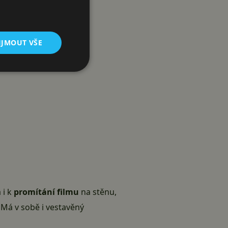
IJMOUT VŠE
 i k
promítání filmu
na stěnu,
Má v sobě i vestavěný