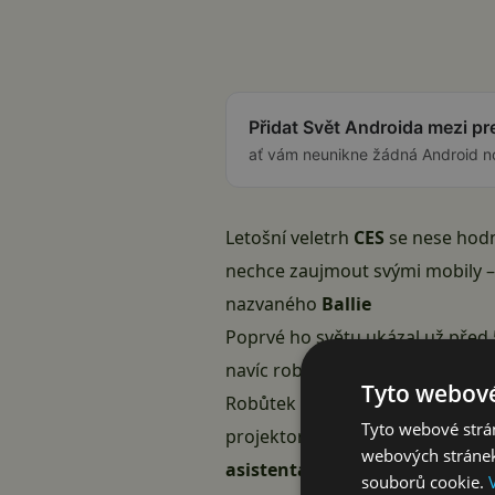
Přidat Svět Androida mezi p
ať vám neunikne žádná Android n
Letošní veletrh
CES
se nese hodn
nechce zaujmout svými mobily –
nazvaného
Ballie
Poprvé ho světu ukázal už před 5
navíc robot Ballie měl
letos dos
Tyto webové
Robůtek od Samsungu leckomu př
Tyto webové strán
projektorem, s jehož pomocí dok
webových stránek
asistenta
, který z mobilu nebo 
souborů cookie.