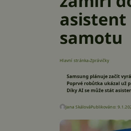
zamíří d
asistent
samotu
Hlavní stránka
Zprávičky
Samsung plánuje začít vyrá
Poprvé robůtka ukázal už př
Díky AI se může stát asis
Jana Skálová
Publikováno:
9.1.20