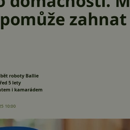
o domácností. M
 pomůže zahnat
bět roboty Ballie
ed 5 lety
tentem i kamarádem
25 10:00