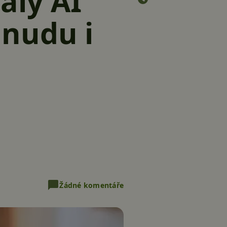
alý AI
 nudu i
Žádné komentáře