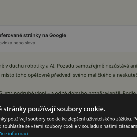
referované stránky na Google
ovinka nebo sleva
ě v duchu robotiky a AI. Pozadu samozřejmě nezůstává an
 místo toho opětovně předvedl svého maličkého a neskute
 lety, podruhé vloni – a od té doby ho notně vylepšil. Podl
tat do výroby
a v polovině roku už i do prodeje.
 stránky používají soubory cookie.
ipomíná míč. Nesnaží se vypadat jako humanoidní robot a
ky používají soubory cookie ke zlepšení uživatelského zážitku. 
áže reagovat a odpovídat. Uvnitř něj se ukrývá
umělá intel
 souhlasíte se všemi soubory cookie v souladu s našimi zásadam
počítače vkročil do reálného světa.
Více informací