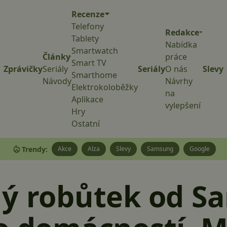
Recenze
Telefony
Redakce
Tablety
Nabídka
Smartwatch
Články
práce
Smart TV
Zprávičky
Seriály
Seriály
O nás
Slevy
Smarthome
Návody
Návrhy
Elektrokoloběžky
na
Aplikace
vylepšení
Hry
Ostatní
Trendy:
Akce
Alza
Slevy
Samsung
Google
lý robůtek od 