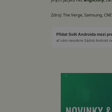
jiných jazyků než
angličtiny
, za
Zdroj:
The Verge
,
Samsung
,
CNE
Přidat Svět Androida mezi p
ať vám neunikne žádná Android n