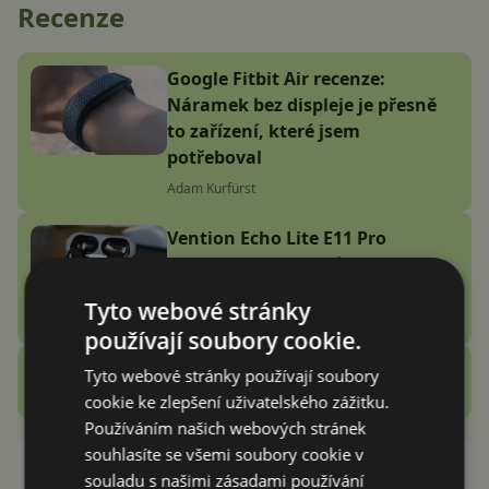
Recenze
Google Fitbit Air recenze:
Náramek bez displeje je přesně
to zařízení, které jsem
potřeboval
Adam Kurfürst
Vention Echo Lite E11 Pro
recenze: jsou sluchátka za 3
stovky zlatý grál nebo podfuk?
Tyto webové stránky
Vašek Švec
používají soubory cookie.
Zobrazit další
Tyto webové stránky používají soubory
Recenze
cookie ke zlepšení uživatelského zážitku.
Používáním našich webových stránek
souhlasíte se všemi soubory cookie v
Konec řadě Galaxy Note?
souladu s našimi zásadami používání
Samsung ji chce spojit s Galaxy S