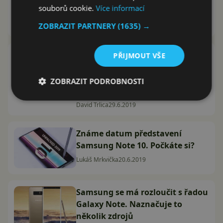
souborů cookie.
Více informací
zařízeními
ZOBRAZIT PARTNERY
(1635) →
Jakub Kárník
16.9.2019
Samsung Galaxy Note10+ na
PŘIJMOUT VŠE
prvních fotografiích.
Bezrámečkový displej s
ZOBRAZIT PODROBNOSTI
průstřelem uprostřed
David Trlica
29.6.2019
Známe datum představení
Samsung Note 10. Počkáte si?
Lukáš Mrkvička
20.6.2019
Samsung se má rozloučit s řadou
Galaxy Note. Naznačuje to
několik zdrojů