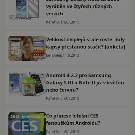
vyráběn ve čtyřech různých
verzích
Karel Kilián
9.7.2013
Velikost displejů stále roste - kdy
kapsy přestanou stačit? [anketa]
Jan Dolejš
11.6.2013
Android 4.2.2 pro Samsung
Galaxy S III a Note II již v květnu
nebo červnu?
Karel Kilián
9.4.2013
Co přinese letošní CES
fanouškům Androidu?
Karel Kilián
3.1.2013