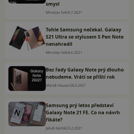
smysl
Miroslav Selz
9.7.2021
Tohle Samsung nečekal. Galaxy
S21 Ultra se stylusem S Pen Note
nenahradil
Miroslav Selz
4.6.2021
Bez řady Galaxy Note prý dlouho
nebudeme. Vrátí se příští rok
Marek Houser
24.3.2021
Samsung prý letos představí
Galaxy Note 21 FE. Co na návrh
říkáte?
Jakub Kárník
23.2.2021