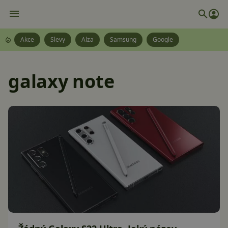
Akce
Slevy
Alza
Samsung
Google
galaxy note