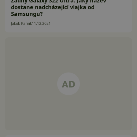
Žádný Galaxy S22 Ultra. Jaký název
dostane nadcházející vlajka od
Samsungu?
Jakub Kárník
11.12.2021