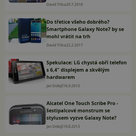
David Trlica
20.7.2018
Do třetice všeho dobrého?
Smartphone Galaxy Note7 by se
mohl vrátit na trh
David Trlica
22.2.2017
Spekulace: LG chystá obří telefon
s 6,4" displejem a skvělým
hardwarem
Jan Dolejš
16.9.2013
Alcatel One Touch Scribe Pro -
šestipalcové monstrum se
stylusem vyzve Galaxy Note?
Jan Dolejš
19.8.2013