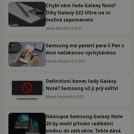
Chybí vám řada Galaxy Note?
Díky Galaxy S22 Ultra na ní
možná zapomenete
Jakub Kárník
25.9.2021
Samsung má patent pera S Pen s
dost nečekanou vychytávkou
Marek Houser
16.9.2021
Definitivní konec řady Galaxy
Note? Samsung už ji prý odřízl
Marek Houser
8.9.2021
Nástupce Samsung Galaxy Note
20 by mohl přinést radikální
změnu do celé série. Tohle dává