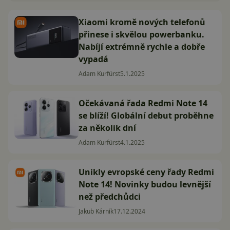
Xiaomi kromě nových telefonů
přinese i skvělou powerbanku.
Nabíjí extrémně rychle a dobře
vypadá
Adam Kurfürst
5.1.2025
Očekávaná řada Redmi Note 14
se blíží! Globální debut proběhne
za několik dní
Adam Kurfürst
4.1.2025
Unikly evropské ceny řady Redmi
Note 14! Novinky budou levnější
než předchůdci
Jakub Kárník
17.12.2024