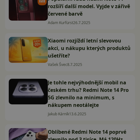
rozšíří další model. Vyjde v zářivě
červené barvě
Adam Kurfürst
26.7.2025
Xiaomi rozjíždí letní slevovou
akci, u nákupu kterých produktů
ušetříte?
Vašek Švec
8.7.2025
Je tohle nejvýhodnější mobil na
českém trhu? Redmi Note 14 Pro
5G zlevnilo na minimum, s
nákupem neotálejte
Jakub Kárník
13.6.2025
Oblíbené Redmi Note 14 poprvé
zlevnilo pod 3 tisíce. Má 120Hz