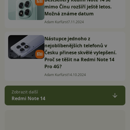
mimo Čínu rozšíří ještě letos.
Možná známe datum
Adam Kurfürst
7.11.2024
Nástupce jednoho z
nejoblíbenějších telefonů v
Česku přinese skvělé vylepšení.
Proč se těšit na Redmi Note 14
Pro 4G?
Adam Kurfürst
14.10.2024
Zobrazit další
Redmi Note 14