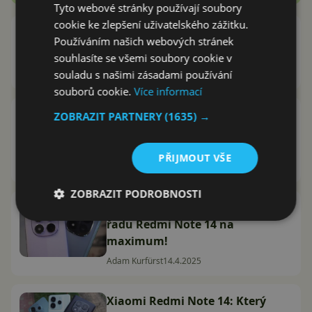
Tyto webové stránky používají soubory
cookie ke zlepšení uživatelského zážitku.
6 důvodů, proč je Redmi Note 14S
Používáním našich webových stránek
nejlepší a pro koho
souhlasíte se všemi soubory cookie v
Adam Kurfürst
18.4.2025
souladu s našimi zásadami používání
souborů cookie.
Více informací
Parádní sleva! Dobře vybavené
ZOBRAZIT PARTNERY
(1635) →
Redmi Note 14 Pro 5G teď
koupíte výrazně levněji
PŘIJMOUT VŠE
Adam Kurfürst
15.4.2025
ZOBRAZIT PODROBNOSTI
Tipy a triky pro HyperOS: Využijte
řadu Redmi Note 14 na
maximum!
Adam Kurfürst
14.4.2025
Xiaomi Redmi Note 14: Který