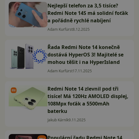
Nejlepší telefon za 3,5 tisíce?
Redmi Note 14S má solidní foťák
a pořádně rychlé nabíjení
Adam Kurfürst
8.12.2025
Řada Redmi Note 14 konečně
dostává HyperOS 3! Majitelé se
mohou těšit i na HyperIsland
Adam Kurfürst
17.11.2025
Redmi Note 14 zlevnil pod tři
tisíce! Má 120Hz AMOLED displej,
108Mpx foťák a 5500mAh
baterku
Jakub Kárník
9.11.2025
Populární řadu Redmi Note 14