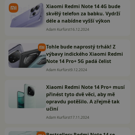
Xiaomi Redmi Note 14 4G bude
skvělý telefon za babku. Vydrží
déle a nabídne vyšší výkon
Adam Kurfürst
16.12.2024
Tohle bude naprostý trhák! Z
výbavy indického Xiaomi Redmi
Note 14 Pro+ 5G padá čelist
Adam Kurfürst
9.12.2024
Xiaomi Redmi Note 14 Pro+ musí
přinést tyto dvě věci, aby mě
opravdu potěšilo. A zřejmě tak
učiní
Adam Kurfürst
17.11.2024
Bestsellery Redmi Note 14 se