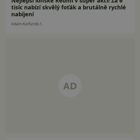
Nejlepší loňské Redmi v super akci! Za 6
tisíc nabízí skvělý foťák a brutálně rychlé
nabíjení
Adam Kurfürst
6.1.