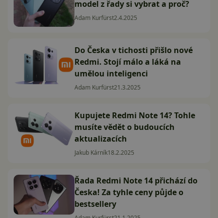
model z řady si vybrat a proč?
Adam Kurfürst
2.4.2025
Do Česka v tichosti přišlo nové
Redmi. Stojí málo a láká na
umělou inteligenci
Adam Kurfürst
21.3.2025
Kupujete Redmi Note 14? Tohle
musíte vědět o budoucích
aktualizacích
Jakub Kárník
18.2.2025
Řada Redmi Note 14 přichází do
Česka! Za tyhle ceny půjde o
bestsellery
Adam Kurfürst
21.1.2025