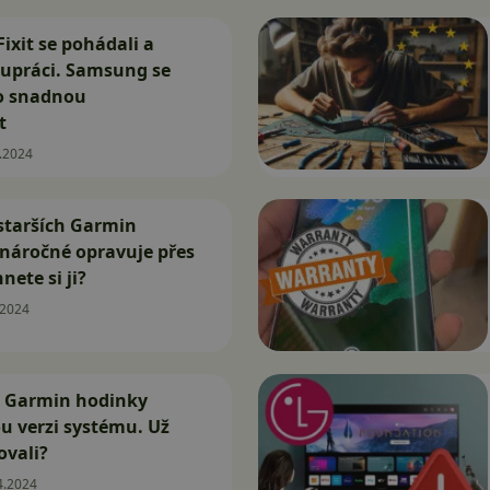
ixit se pohádali a
lupráci. Samsung se
 o snadnou
t
.2024
starších Garmin
náročné opravuje přes
nete si ji?
.2024
é Garmin hodinky
u verzi systému. Už
ovali?
4.2024