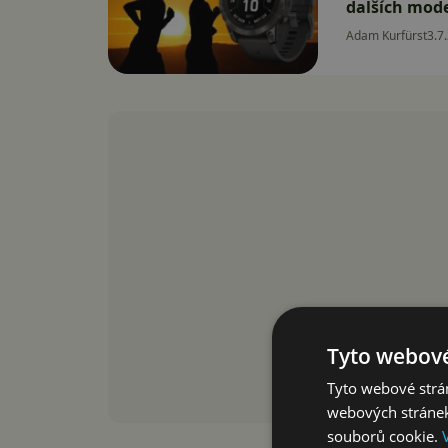
dalších mode
Adam Kurfürst
3.7
Tyto webové
Tyto webové strán
webových stránek
souborů cookie.