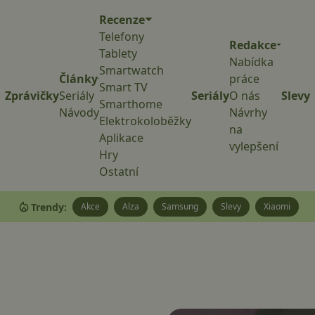
Recenze
Telefony
Redakce
Tablety
Nabídka
Smartwatch
Články
práce
Smart TV
Zprávičky
Seriály
Seriály
O nás
Slevy
Smarthome
Návody
Návrhy
Elektrokoloběžky
na
Aplikace
vylepšení
Hry
Ostatní
Trendy:
Akce
Alza
Samsung
Slevy
Xiaomi