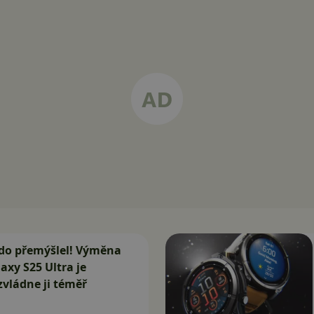
do přemýšlel! Výměna
axy S25 Ultra je
zvládne ji téměř