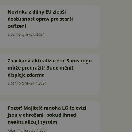
Novinka z dílny EU zlepší
dostupnost oprav pro starší
zařízení
Libor Foltýnek
3.6.2024
Zpackaná aktualizace se Samsungu
může prodražit! Bude měnit
displeje zdarma
Libor Foltýnek
24.4.2024
Pozor! Majitelé mnoha LG televizí
jsou v ohrožení, pokud ihned
neaktualizují systém
Adam Kurfürst
20.4.2024