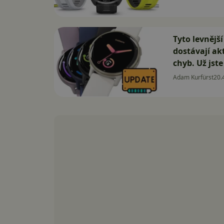
Tyto levnějš
dostávají ak
chyb. Už jste 
Adam Kurfürst
20.