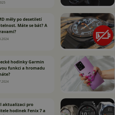
2025
D měly po desetiletí
telnost. Máte se bát? A
opravami?
8.2024
žecké hodinky Garmin
ovou funkci a hromadu
 máte?
7.2024
 aktualizaci pro
tele hodinek Fenix 7 a