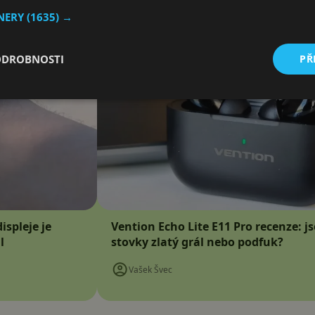
TNERY
(1635) →
ODROBNOSTI
PŘ
ispleje je
Vention Echo Lite E11 Pro recenze: j
l
stovky zlatý grál nebo podfuk?
Vašek Švec