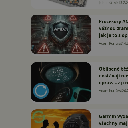
Jakub Kárník
13.2.
Procesory AM
vážnou zrani
jak je to s 
Adam Kurfürst
14.
Oblíbené bě
dostávají n
oprav. Už ji
Adam Kurfürst
26.
Garmin vydal
všechny maji