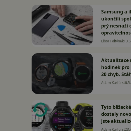
Samsung a iF
ukončili spo
prý nesnaží
opravitelnos
Libor Foltýnek
10.6
Aktualizace 
hodinek pro 
20 chyb. Stáh
Adam Kurfürst
6.5
Tyto běžeck
dostaly novo
jste aktualiz
Adam Kurfürst
23.