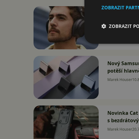
ZOBRAZIT PAR
Sennheiser 
Nový vzhled 
ZOBRAZIT P
Marek Houser
11.
Nový Samsun
potěší hlavn
Marek Houser
10.
Novinka Cat 
s bezdrátov
Marek Houser
20.