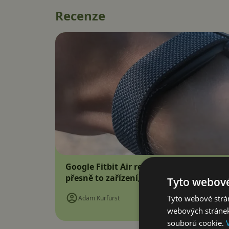
Recenze
Google Fitbit Air recenze: Náramek bez d
přesně to zařízení, které jsem potřebova
Tyto webové
Tyto webové strán
Adam Kurfürst
webových stránek
souborů cookie.