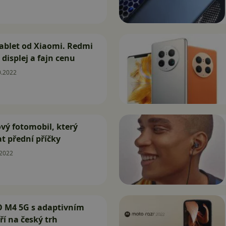
tablet od Xiaomi. Redmi
displej a fajn cenu
0.2022
vý fotomobil, který
t přední příčky
.2022
 M4 5G s adaptivním
ří na český trh