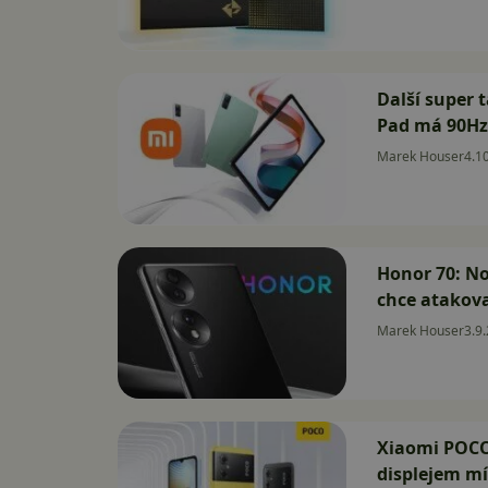
Další super 
Pad má 90Hz 
Marek Houser
4.1
Honor 70: No
chce atakova
Marek Houser
3.9
Xiaomi POCO
displejem mí