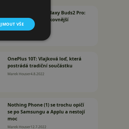
Samsung uvedl Galaxy Buds2 Pro:
Menší, ale o kus šikovnější
IJMOUT VŠE
Marek Houser
10.8.2022
OnePlus 10T: Vlajková loď, která
postrádá tradiční součástku
Marek Houser
4.8.2022
Nothing Phone (1) se trochu opičí
se po Samsungu a Applu a nestojí
moc
Marek Houser
12.7.2022