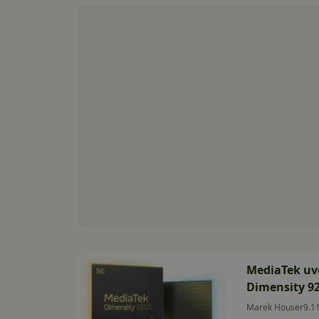
MediaTek uve
Dimensity 9
Marek Houser
9.1