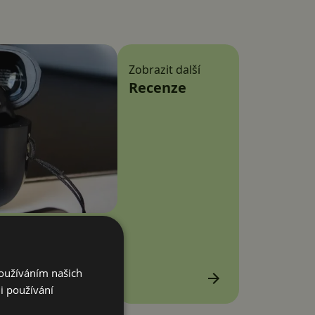
Zobrazit další
Recenze
sou sluchátka za 3
Používáním našich
i používání