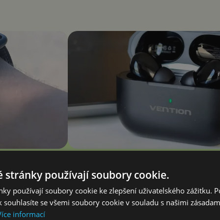
ispleje je
Vention Echo Lite E11 Pro recenze: j
l
stovky zlatý grál nebo podfuk?
 stránky používají soubory cookie.
ky používají soubory cookie ke zlepšení uživatelského zážitku. 
Vašek Švec
 souhlasíte se všemi soubory cookie v souladu s našimi zásadam
Více informací