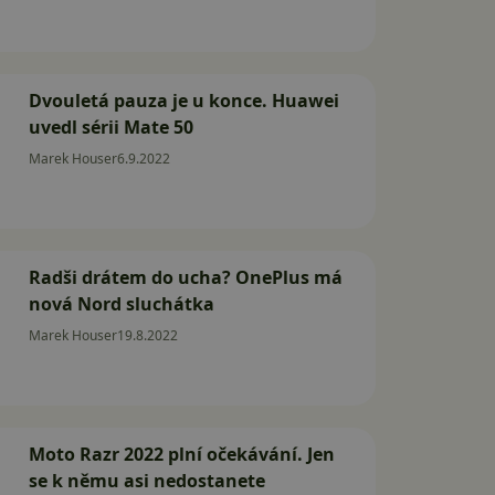
Dvouletá pauza je u konce. Huawei
uvedl sérii Mate 50
Marek Houser
6.9.2022
Radši drátem do ucha? OnePlus má
nová Nord sluchátka
Marek Houser
19.8.2022
Moto Razr 2022 plní očekávání. Jen
se k němu asi nedostanete