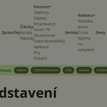
Recenze
Telefony
Redakce
Tablety
Nabídka
Smartwatch
Články
práce
Smart TV
Zprávičky
Seriály
Seriály
O nás
Slevy
Smarthome
Návody
Návrhy
Elektrokoloběžky
na
Aplikace
vylepšení
Hry
Ostatní
Trendy:
Xiaomi
Chytrá domácnost
Únik
Huawei
Soukro
edstavení