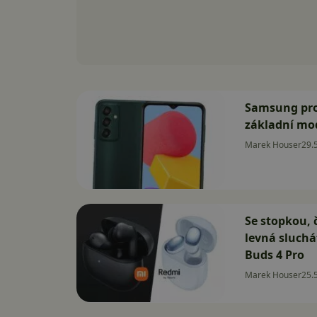
Samsung pro
základní mo
Marek Houser
29.
Se stopkou, 
levná sluchá
Buds 4 Pro
Marek Houser
25.