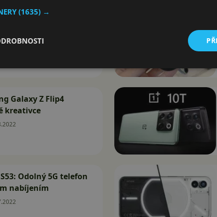
TNERY
(1635) →
Momentum 4 Wireless:
a super výdrž
ODROBNOSTI
PŘ
8.2022
g Galaxy Z Flip4
ě kreativce
8.2022
S53: Odolný 5G telefon
ým nabíjením
7.2022