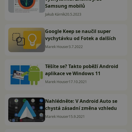
Samsung mobilů
Jakub Kárník
20.5.2023
Google Keep se naučil super
vychytávku od Fotek a dalších
Marek Houser
3.7.2022
Těšíte se? Takto poběží Android
aplikace ve Windows 11
Marek Houser
17.10.2021
Nahlédněte: V Android Auto se
chystá zásadní změna vzhledu
Marek Houser
15.9.2021