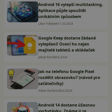
Android 16 vylepší multitasking.
Aplikace půjde spouštět
unikátním způsobem
Libor Foltýnek
11.10.2024
Google Keep dostane žádané
vylepšení! Ocení ho nejen
majitelé tabletů a skládaček
Jakub Kárník
8.6.2024
Jak na telefonu Google Pixel
rozdělit obrazovku? (návod pro
začátečníky)
Adam Kurfürst
29.4.2024
Android 14 dostane úžasnou
vychytávku. Známe ji ze