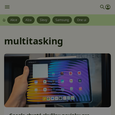
Akce
Alza
Slevy
Samsung
One ui
multitasking