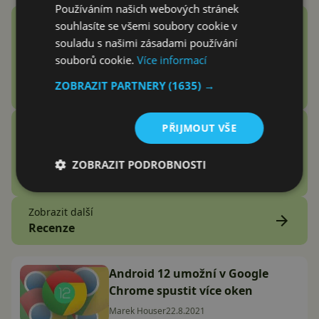
Používáním našich webových stránek
Google Fitbit Air recenze:
souhlasíte se všemi soubory cookie v
Náramek bez displeje je přesně
souladu s našimi zásadami používání
to zařízení, které jsem
souborů cookie.
Více informací
potřeboval
ZOBRAZIT PARTNERY
(1635) →
Adam Kurfürst
Vention Echo Lite E11 Pro
PŘIJMOUT VŠE
recenze: jsou sluchátka za 3
stovky zlatý grál nebo podfuk?
ZOBRAZIT PODROBNOSTI
Vašek Švec
Zobrazit další
Recenze
Android 12 umožní v Google
Chrome spustit více oken
Marek Houser
22.8.2021