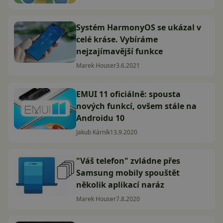
Systém HarmonyOS se ukázal v
celé kráse. Vybíráme
nejzajímavější funkce
Marek Houser
3.6.2021
EMUI 11 oficiálně: spousta
nových funkcí, ovšem stále na
Androidu 10
Jakub Kárník
13.9.2020
"Váš telefon" zvládne přes
Samsung mobily spouštět
několik aplikací naráz
Marek Houser
7.8.2020