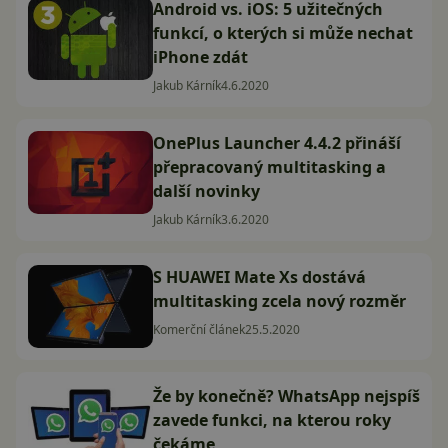
Android vs. iOS: 5 užitečných
funkcí, o kterých si může nechat
iPhone zdát
Jakub Kárník
4.6.2020
OnePlus Launcher 4.4.2 přináší
přepracovaný multitasking a
další novinky
Jakub Kárník
3.6.2020
S HUAWEI Mate Xs dostává
multitasking zcela nový rozměr
Komerční článek
25.5.2020
Že by konečně? WhatsApp nejspíš
zavede funkci, na kterou roky
čekáme