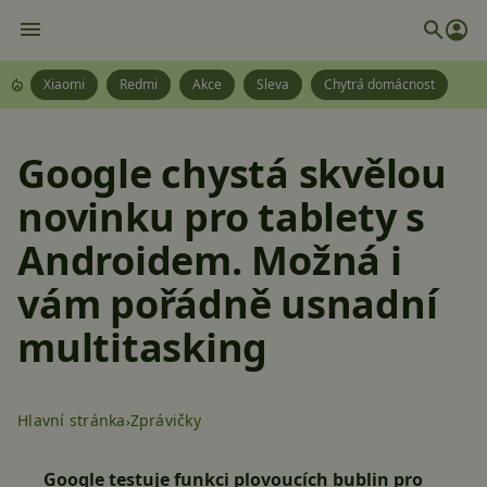
Xiaomi
Redmi
Akce
Sleva
Chytrá domácnost
Google chystá skvělou
novinku pro tablety s
Androidem. Možná i
vám pořádně usnadní
multitasking
Hlavní stránka
Zprávičky
Google testuje funkci plovoucích bublin pro