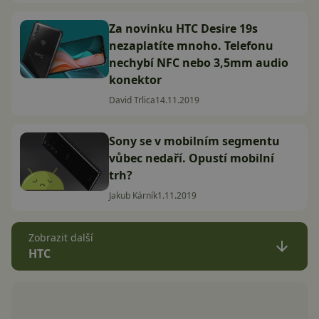
Za novinku HTC Desire 19s
nezaplatíte mnoho. Telefonu
nechybí NFC nebo 3,5mm audio
konektor
David Trlica
14.11.2019
Sony se v mobilním segmentu
vůbec nedaří. Opustí mobilní
trh?
Jakub Kárník
1.11.2019
Zobrazit další
HTC