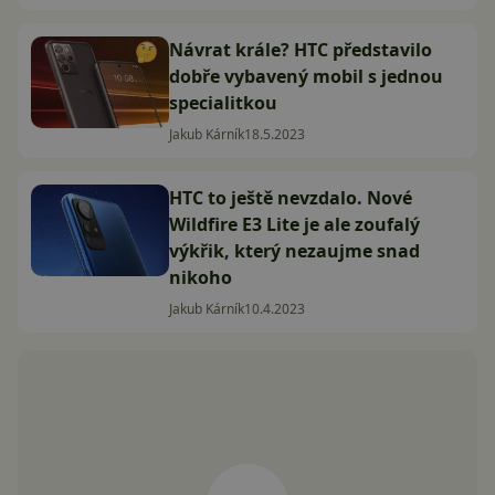
Návrat krále? HTC představilo
dobře vybavený mobil s jednou
specialitkou
Jakub Kárník
18.5.2023
HTC to ještě nevzdalo. Nové
Wildfire E3 Lite je ale zoufalý
výkřik, který nezaujme snad
nikoho
Jakub Kárník
10.4.2023