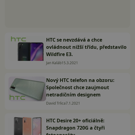
HTC se nevzdává a chce
ovládnout nižší třídu, představilo
Wildfire E3.
Jan Kaláb
15.3.2021
Nový HTC telefon na obzoru:
Společnost chce zaujmout
netradičním designem
David Trlica
7.1.2021
HTC Desire 20+ oficiálně:
Snapdragon 720G a čtyři
fotoaparáty