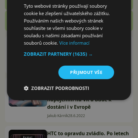
Vašek Švec
Tyto webové stránky používají soubory
cookie ke zlepšení uživatelského zážitku.
Zobrazit další
Používáním našich webových stránek
Recenze
souhlasíte se všemi soubory cookie v
souladu s našimi zásadami používání
souborů cookie.
Více informací
HTC to zkouší na trhu s Android
tablety. Na papíře jde ale o
ZOBRAZIT PARTNERY
(1635) →
propadák
Jakub Kárník
4.7.2022
PŘIJMOUT VŠE
HTC představilo Desire 22 Pro.
ZOBRAZIT PODROBNOSTI
Zaujme 120Hz displejem,
napojením na VR a bude k
dostání i v Evropě
Jakub Kárník
28.6.2022
HTC to opravdu zvládlo. Po letech