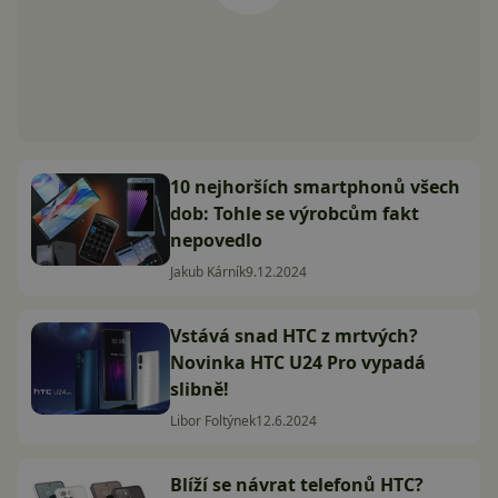
10 nejhorších smartphonů všech
dob: Tohle se výrobcům fakt
nepovedlo
Jakub Kárník
9.12.2024
Vstává snad HTC z mrtvých?
Novinka HTC U24 Pro vypadá
slibně!
Libor Foltýnek
12.6.2024
Blíží se návrat telefonů HTC?