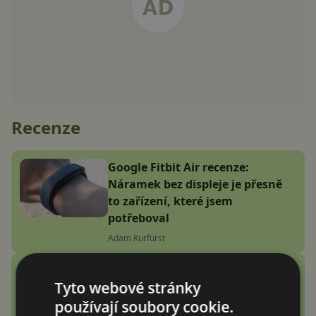
Recenze
Google Fitbit Air recenze:
Náramek bez displeje je přesně
to zařízení, které jsem
potřeboval
Adam Kurfürst
Vention Echo Lite E11 Pro
Tyto webové stránky
recenze: jsou sluchátka za 3
stovky zlatý grál nebo podfuk?
používají soubory cookie.