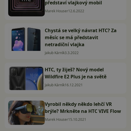
představí vlajkový mobil
Marek Houser
12.6.2022
Chystá se velký návrat HTC? Za
měsíc se má představit
netradiční vlajka
Jakub Kárník
3.3.2022
HTC, ty žiješ? Nový model
Wildfire E2 Plus je na světě
Jakub Kárník
16.12.2021
Vyrobil někdy někdo lehčí VR
brýle? Mrkněte na HTC VIVE Flow
Marek Houser
15.10.2021