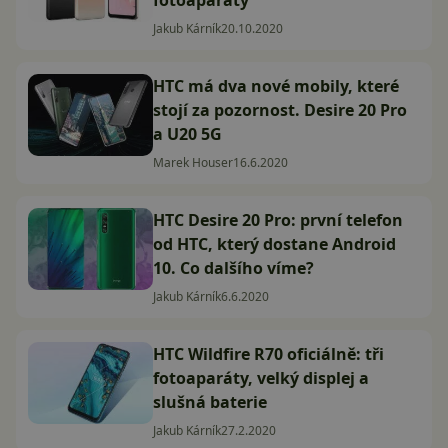
Jakub Kárník
20.10.2020
HTC má dva nové mobily, které
stojí za pozornost. Desire 20 Pro
a U20 5G
Marek Houser
16.6.2020
HTC Desire 20 Pro: první telefon
od HTC, který dostane Android
10. Co dalšího víme?
Jakub Kárník
6.6.2020
HTC Wildfire R70 oficiálně: tři
fotoaparáty, velký displej a
slušná baterie
Jakub Kárník
27.2.2020