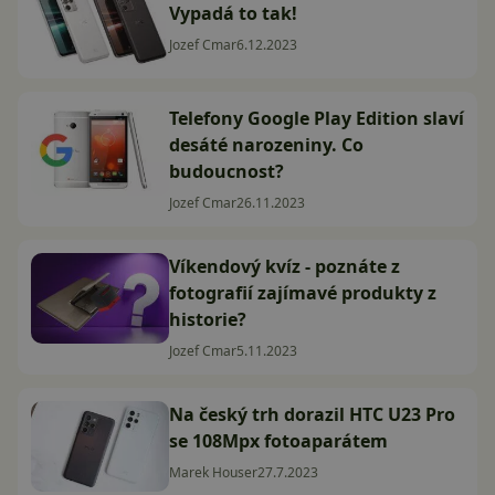
Vypadá to tak!
Jozef Cmar
6.12.2023
Telefony Google Play Edition slaví
desáté narozeniny. Co
budoucnost?
Jozef Cmar
26.11.2023
Víkendový kvíz - poznáte z
fotografií zajímavé produkty z
historie?
Jozef Cmar
5.11.2023
Na český trh dorazil HTC U23 Pro
se 108Mpx fotoaparátem
Marek Houser
27.7.2023