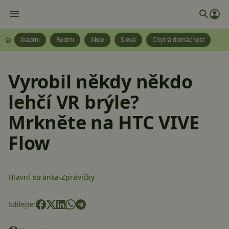
Xiaomi
Redmi
Akce
Sleva
Chytrá domácnost
Vyrobil někdy někdo
lehčí VR brýle?
Mrkněte na HTC VIVE
Flow
Hlavní stránka
Zprávičky
Sdílejte: