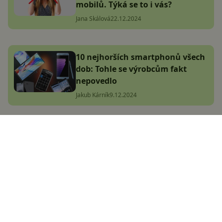
mobilů. Týká se to i vás?
Jana Skálová
22.12.2024
10 nejhorších smartphonů všech
dob: Tohle se výrobcům fakt
nepovedlo
Jakub Kárník
9.12.2024
Nové VR brýle od Mety
nerozeznáte od slunečních. Co
umí?
Jana Skálová
28.9.2024
Chytré brýle Samsung
(po)odhaleny! Vsadí na umělou