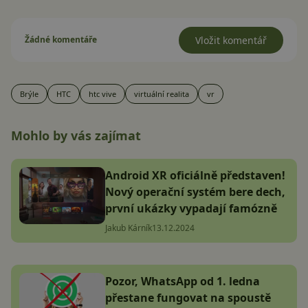
Žádné komentáře
Vložit komentář
Brýle
HTC
htc vive
virtuální realita
vr
Mohlo by vás zajímat
Android XR oficiálně představen!
Nový operační systém bere dech,
první ukázky vypadají famózně
Jakub Kárník
13.12.2024
Pozor, WhatsApp od 1. ledna
přestane fungovat na spoustě