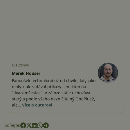
O autorovi
Marek Houser
Fanoušek technologií už od chvíle, kdy jako
malý kluk zadával příkazy Lemíkům na
"dvaosmšestce". V záloze stále uchovává
starý a podle všeho nezničitelný OnePlus2,
ale…
Více o autorovi
Sdílejte: