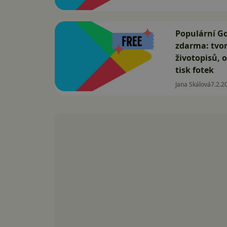
Populární Go
zdarma: tvor
životopisů, o
tisk fotek
Jana Skálová
7.2.2