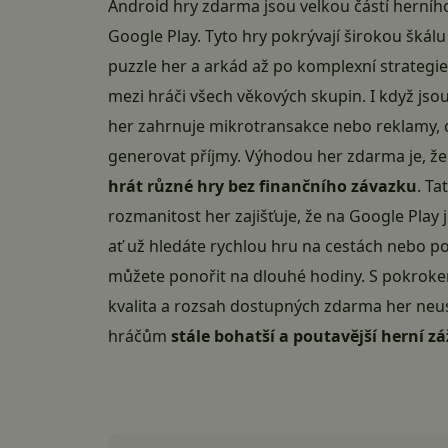
Android hry zdarma jsou velkou částí herní
Google Play
. Tyto hry pokrývají širokou šká
puzzle her a arkád až po komplexní strategie
mezi hráči všech věkových skupin. I když js
her zahrnuje mikrotransakce nebo reklamy,
generovat příjmy. Výhodou her zdarma je, ž
hrát různé hry bez finančního závazku
. Ta
rozmanitost her zajišťuje, že na Google Play
ať už hledáte rychlou hru na cestách nebo p
můžete ponořit na dlouhé hodiny. S pokroke
kvalita a rozsah dostupných zdarma her neust
hráčům
stále bohatší a poutavější herní zá