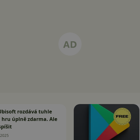
 Ubisoft rozdává tuhle
 hru úplně zdarma. Ale
píšit
.2025