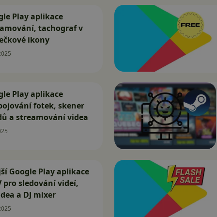
le Play aplikace
eamování, tachograf v
tečkové ikony
2025
le Play aplikace
ojování fotek, skener
dů a streamování videa
025
ší Google Play aplikace
 pro sledování videí,
idea a DJ mixer
2025