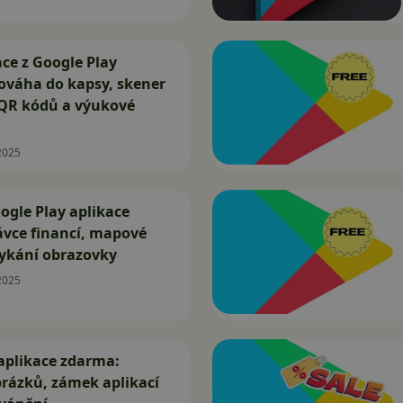
ace z Google Play
ováha do kapsy, skener
 QR kódů a výukové
2025
gle Play aplikace
ávce financí, mapové
mykání obrazovky
2025
aplikace zdarma:
rázků, zámek aplikací