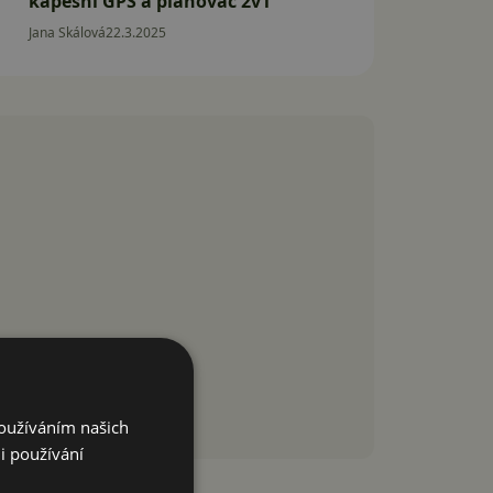
kapesní GPS a plánovač 2v1
Jana Skálová
22.3.2025
Používáním našich
i používání