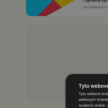
i správce vy
Jana Skálová
28.3.
Tyto webové
Tyto webové strán
webových stránek
souborů cookie.