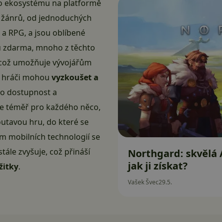
ho ekosystému na platformě
lu žánrů, od jednoduchých
 a RPG, a jsou oblíbené
ou zdarma, mnoho z těchto
 což umožňuje vývojářům
e hráči mohou
vyzkoušet a
to dostupnost a
 je téměř pro každého něco,
outavou hru, do které se
m mobilních technologií se
ále zvyšuje, což přináší
Northgard: skvělá 
jak ji získat?
žitky
.
Vašek Švec
29.5.