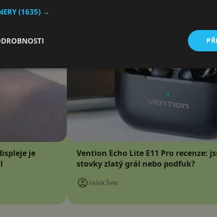
TNERY
(1635) →
ODROBNOSTI
PŘ
ispleje je
Vention Echo Lite E11 Pro recenze: j
l
stovky zlatý grál nebo podfuk?
Vašek Švec