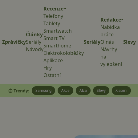
Recenze
Telefony
Redakce
Tablety
Nabídka
Smartwatch
Články
práce
Smart TV
Zprávičky
Seriály
Seriály
O nás
Slevy
Smarthome
Návody
Návrhy
Elektrokoloběžky
na
Aplikace
vylepšení
Hry
Ostatní
Trendy:
Samsung
Akce
Alza
Slevy
Xiaomi