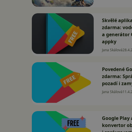
Skvělé aplik
zdarma: vod
a generátor
appky
Jana Skálová
28.4.
Povedené Goo
zdarma: Spr
pozadí i za
Jana Skálová
11.4.
Google Play 
konvertor ob