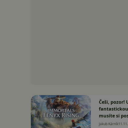
Češi, pozor!
fantastickou
musíte si pos
Jakub Kárník
11.11