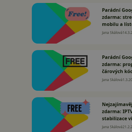
Parádní Goog
zdarma: str
mobilu a lís
Jana Skálová
14.3.
Parádní Goog
zdarma: prop
čárových kó
Jana Skálová
1.3.2
Nejzajímavěj
zdarma: IPTV
stabilizace v
Jana Skálová
21.2.