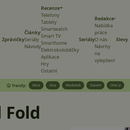
Recenze
Telefony
Redakce
Tablety
Nabídka
Smartwatch
Články
práce
Smart TV
Zprávičky
Seriály
Seriály
O nás
Slevy
Smarthome
Návody
Návrhy
Elektrokoloběžky
na
Aplikace
vylepšení
Hry
Ostatní
Trendy:
Akce
Alza
Mediatek
Xiaomi
One ui
 Fold