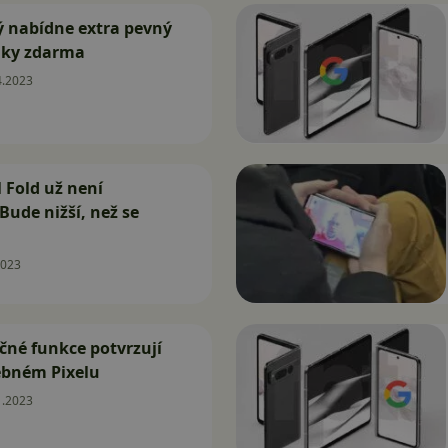
rý nabídne extra pevný
nky zdarma
4.2023
l Fold už není
Bude nižší, než se
2023
čné funkce potvrzují
ebném Pixelu
1.2023