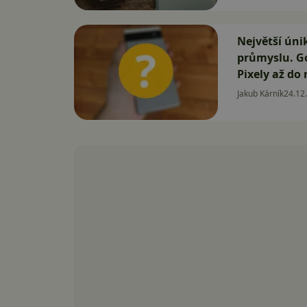
Největší úni
průmyslu. Go
Pixely až do
Jakub Kárník
24.12