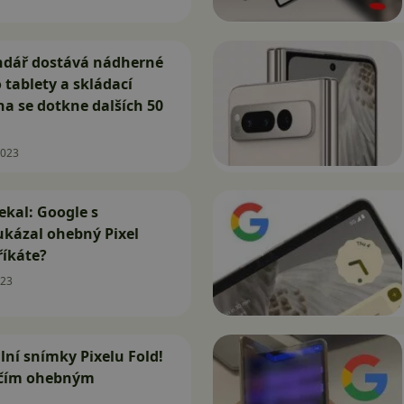
ndář dostává nádherné
 tablety a skládací
a se dotkne dalších 50
2023
ekal: Google s
ukázal ohebný Pixel
říkáte?
023
ilní snímky Pixelu Fold!
zčím ohebným