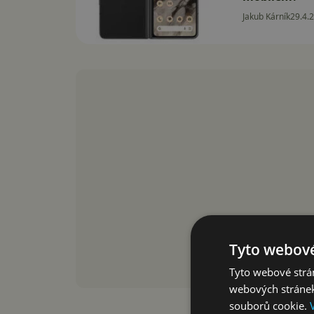
Jakub Kárník
29.4.
Tyto webové
Tyto webové strán
webových stránek
souborů cookie.