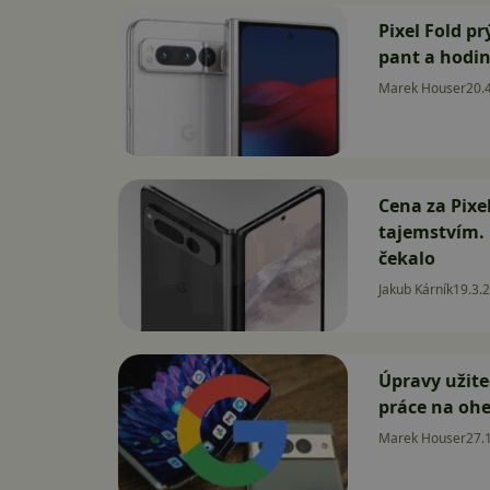
Pixel Fold p
pant a hodi
Marek Houser
20.
Cena za Pixe
tajemstvím. 
čekalo
Jakub Kárník
19.3.
Úpravy užite
práce na oh
Marek Houser
27.