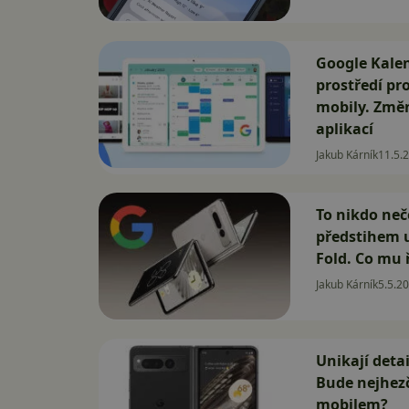
Google Kale
prostředí pro
mobily. Změn
aplikací
Jakub Kárník
11.5.
To nikdo neč
předstihem 
Fold. Co mu 
Jakub Kárník
5.5.2
Unikají deta
Bude nejhe
mobilem?