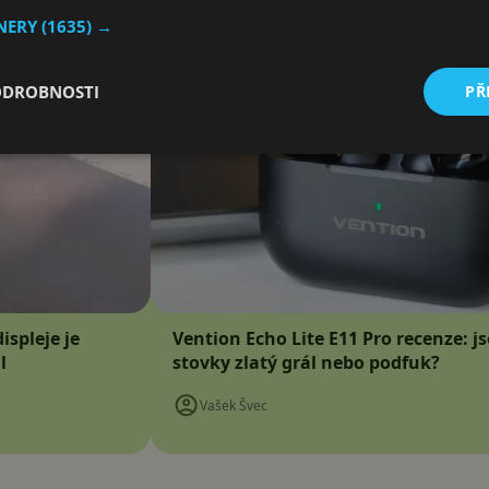
TNERY
(1635) →
ODROBNOSTI
PŘ
ispleje je
Vention Echo Lite E11 Pro recenze: j
l
stovky zlatý grál nebo podfuk?
Vašek Švec