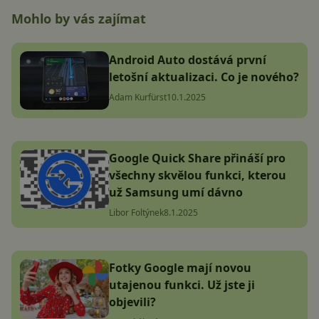
Mohlo by vás zajímat
Android Auto dostává první
letošní aktualizaci. Co je nového?
Adam Kurfürst
10.1.2025
Google Quick Share přináší pro
všechny skvělou funkci, kterou
už Samsung umí dávno
Libor Foltýnek
8.1.2025
Fotky Google mají novou
utajenou funkci. Už jste ji
objevili?