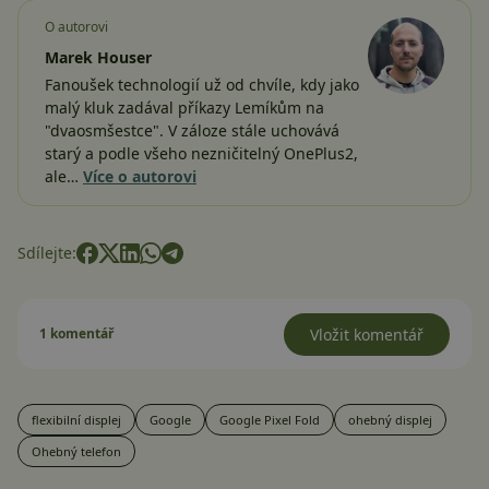
O autorovi
Marek Houser
Fanoušek technologií už od chvíle, kdy jako
malý kluk zadával příkazy Lemíkům na
"dvaosmšestce". V záloze stále uchovává
starý a podle všeho nezničitelný OnePlus2,
ale…
Více o autorovi
Sdílejte:
1 komentář
Vložit komentář
flexibilní displej
Google
Google Pixel Fold
ohebný displej
Ohebný telefon