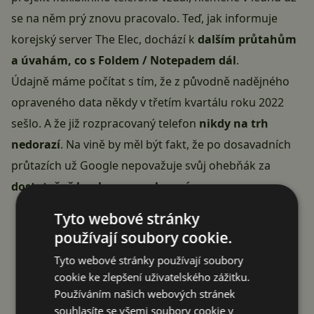
se na něm prý znovu pracovalo. Teď, jak informuje
korejský server The Elec, dochází k
dalším průtahům
a úvahám, co s Foldem / Notepadem dál
.
Údajně máme počítat s tím, že z původně nadějného
opraveného data někdy v třetím kvartálu roku 2022
sešlo. A že již rozpracovaný telefon
nikdy na trh
nedorazí
. Na vině by měl být fakt, že po dosavadních
průtazích už
Google
nepovažuje svůj ohebňák za
dostatečně konkurenceschopný
.
Reklama
Tyto webové stránky
používají soubory cookie.
Tyto webové stránky používají soubory
cookie ke zlepšení uživatelského zážitku.
Používáním našich webových stránek
souhlasíte se všemi soubory cookie v