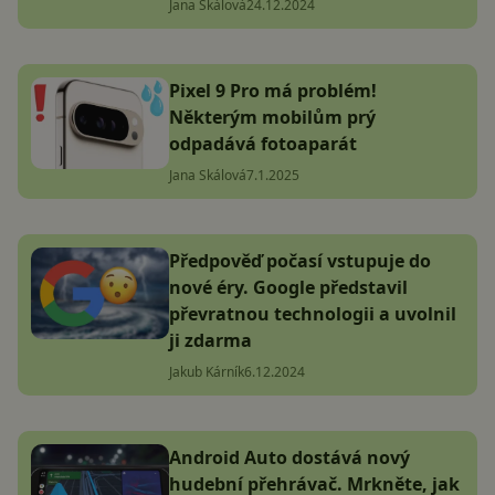
Jana Skálová
24.12.2024
Pixel 9 Pro má problém!
Některým mobilům prý
odpadává fotoaparát
Jana Skálová
7.1.2025
Předpověď počasí vstupuje do
nové éry. Google představil
převratnou technologii a uvolnil
ji zdarma
Jakub Kárník
6.12.2024
Android Auto dostává nový
hudební přehrávač. Mrkněte, jak