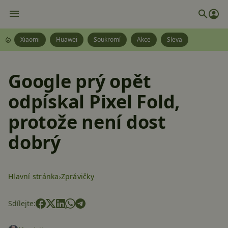
Xiaomi
Huawei
Soukromí
Akce
Sleva
Google prý opět
odpískal Pixel Fold,
protože není dost
dobrý
Hlavní stránka
Zprávičky
Sdílejte: