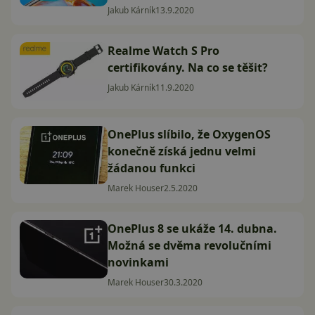
Jakub Kárník
13.9.2020
Realme Watch S Pro
certifikovány. Na co se těšit?
Jakub Kárník
11.9.2020
OnePlus slíbilo, že OxygenOS
konečně získá jednu velmi
žádanou funkci
Marek Houser
2.5.2020
OnePlus 8 se ukáže 14. dubna.
Možná se dvěma revolučními
novinkami
Marek Houser
30.3.2020