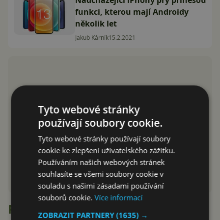
Nadcházející iPhony prý přinesou
funkci, kterou mají Androidy
několik let
Jakub Kárník
15.2.2021
Tyto webové stránky
používají soubory cookie.
Tyto webové stránky používají soubory
cookie ke zlepšení uživatelského zážitku.
Používáním našich webových stránek
souhlasíte se všemi soubory cookie v
souladu s našimi zásadami používání
souborů cookie.
Více informací
Recenze
ZOBRAZIT PARTNERY
(1635) →