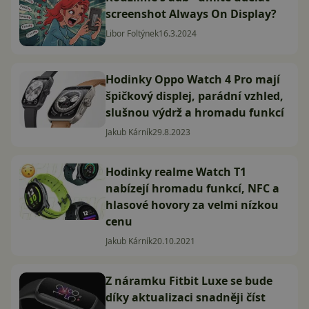
screenshot Always On Display?
Libor Foltýnek
16.3.2024
Hodinky Oppo Watch 4 Pro mají
špičkový displej, parádní vzhled,
slušnou výdrž a hromadu funkcí
Jakub Kárník
29.8.2023
Hodinky realme Watch T1
nabízejí hromadu funkcí, NFC a
hlasové hovory za velmi nízkou
cenu
Jakub Kárník
20.10.2021
Z náramku Fitbit Luxe se bude
díky aktualizaci snadněji číst