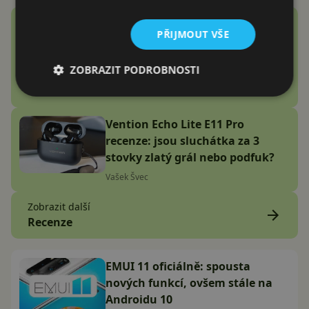
Google Fitbit Air recenze:
PŘIJMOUT VŠE
Náramek bez displeje je přesně
to zařízení, které jsem
ZOBRAZIT PODROBNOSTI
potřeboval
Adam Kurfürst
Vention Echo Lite E11 Pro
recenze: jsou sluchátka za 3
stovky zlatý grál nebo podfuk?
Vašek Švec
Zobrazit další
Recenze
EMUI 11 oficiálně: spousta
nových funkcí, ovšem stále na
Androidu 10