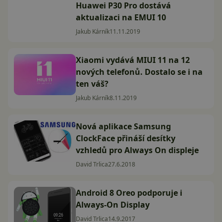
Huawei P30 Pro dostává
aktualizaci na EMUI 10
Jakub Kárník
11.11.2019
Xiaomi vydává MIUI 11 na 12
nových telefonů. Dostalo se i na
ten váš?
Jakub Kárník
8.11.2019
Nová aplikace Samsung
ClockFace přináší desítky
vzhledů pro Always On displeje
David Trlica
27.6.2018
Android 8 Oreo podporuje i
Always-On Display
David Trlica
14.9.2017