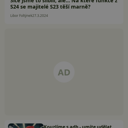
Sice jsme to slíbili, ale... Na které funkce z
S24 se majitelé S23 těší marně?
Libor Foltýnek
27.3.2024
Kouzlíme s adb - umíte udělat