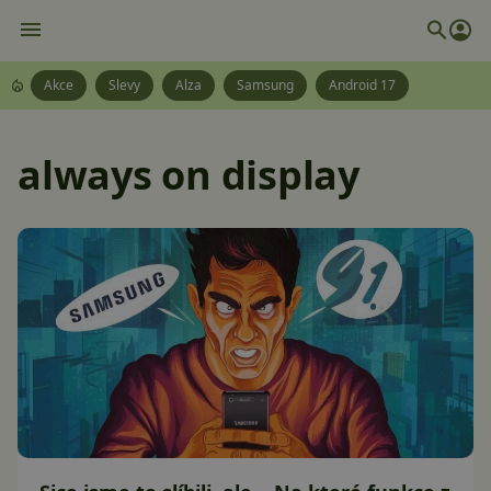
Akce
Slevy
Alza
Samsung
Android 17
always on display