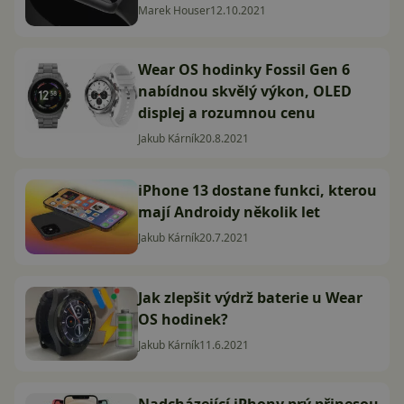
Marek Houser
12.10.2021
Wear OS hodinky Fossil Gen 6
nabídnou skvělý výkon, OLED
displej a rozumnou cenu
Jakub Kárník
20.8.2021
iPhone 13 dostane funkci, kterou
mají Androidy několik let
Jakub Kárník
20.7.2021
Jak zlepšit výdrž baterie u Wear
OS hodinek?
Jakub Kárník
11.6.2021