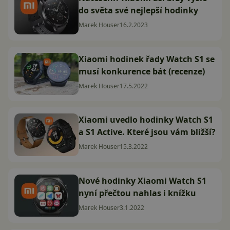
do světa své nejlepší hodinky
Marek Houser
16.2.2023
Xiaomi hodinek řady Watch S1 se
musí konkurence bát (recenze)
Marek Houser
17.5.2022
Xiaomi uvedlo hodinky Watch S1
a S1 Active. Které jsou vám bližší?
Marek Houser
15.3.2022
Nové hodinky Xiaomi Watch S1
nyní přečtou nahlas i knížku
Marek Houser
3.1.2022