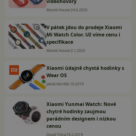
videohovory
Marek Houser
24.6.2020
V pátek jdou do prodeje Xiaomi
Mi Watch Color. Už víme cenu i
specifikace
Marek Houser
2.1.2020
Xiaomi údajně chystá hodinky s
Wear OS
Jakub Kárník
6.10.2019
Xiaomi Yunmai Watch: Nové
chytré hodinky zaujmou
parádním designem i nízkou
cenou
David Trlica
19.2.2019