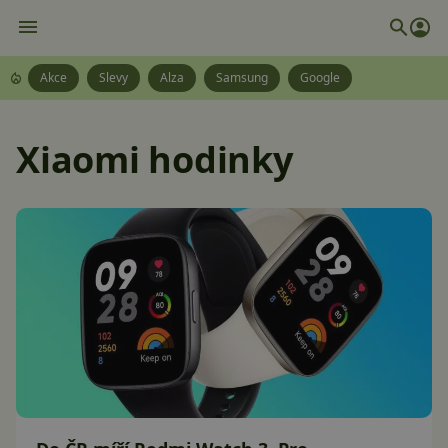
Akce
Slevy
Alza
Samsung
Google
Xiaomi hodinky