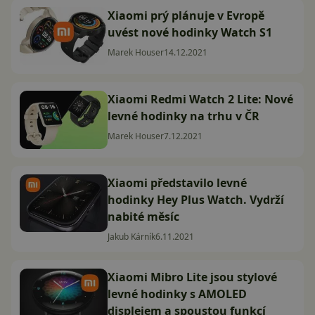
Xiaomi prý plánuje v Evropě
uvést nové hodinky Watch S1
Marek Houser
14.12.2021
Xiaomi Redmi Watch 2 Lite: Nové
levné hodinky na trhu v ČR
Marek Houser
7.12.2021
Xiaomi představilo levné
hodinky Hey Plus Watch. Vydrží
nabité měsíc
Jakub Kárník
6.11.2021
Xiaomi Mibro Lite jsou stylové
levné hodinky s AMOLED
displejem a spoustou funkcí