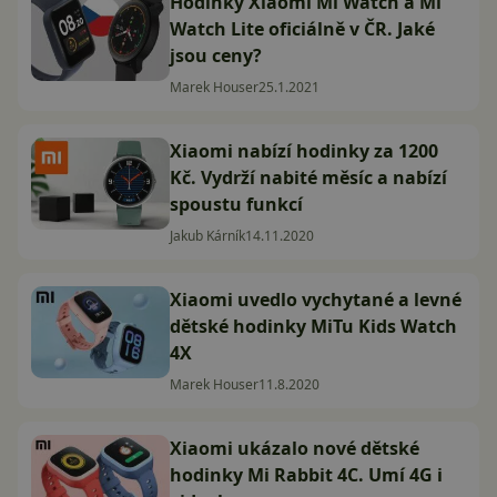
Hodinky Xiaomi Mi Watch a Mi
Watch Lite oficiálně v ČR. Jaké
jsou ceny?
Marek Houser
25.1.2021
Xiaomi nabízí hodinky za 1200
Kč. Vydrží nabité měsíc a nabízí
spoustu funkcí
Jakub Kárník
14.11.2020
Xiaomi uvedlo vychytané a levné
dětské hodinky MiTu Kids Watch
4X
Marek Houser
11.8.2020
Xiaomi ukázalo nové dětské
hodinky Mi Rabbit 4C. Umí 4G i