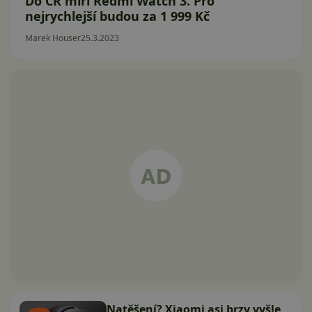
Do ČR míří Redmi Watch 3. Pro
nejrychlejší budou za 1 999 Kč
Marek Houser
25.3.2023
Natěšení? Xiaomi asi brzy vyšle