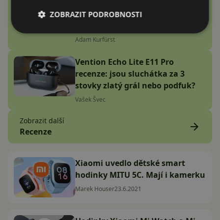
Náramek bez displeje je přesně
to zařízení, které jsem
ZOBRAZIT PODROBNOSTI
potřeboval
Adam Kurfürst
Vention Echo Lite E11 Pro
recenze: jsou sluchátka za 3
stovky zlatý grál nebo podfuk?
Vašek Švec
Zobrazit další
Recenze
Xiaomi uvedlo dětské smart
hodinky MITU 5C. Mají i kamerku
Marek Houser
23.6.2021