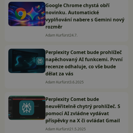
Google Chrome chystá obří
novinku. Automatické
vyplňování nabere s Gemini nový
rozměr
Adam Kurfürst
24.7.
Perplexity Comet bude prohlížeč
napěchovaný AI funkcemi. První
recenze odhaluje, co vše bude
dělat za vás
Adam Kurfürst
3.6.2025
Perplexity Comet bude
neuvěřitelně chytrý prohlížeč. S
pomocí AI zvládne vydávat
příspěvky na X či ovládat Gmail
Adam Kurfürst
21.5.2025