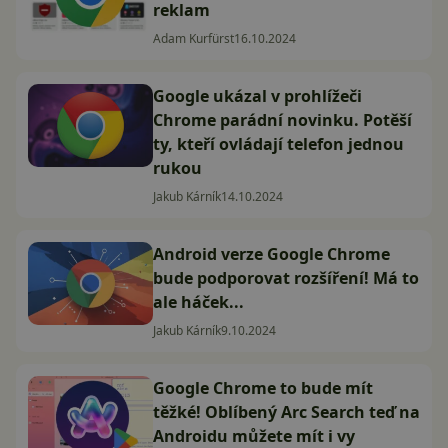
reklam
Adam Kurfürst
16.10.2024
Google ukázal v prohlížeči
Chrome parádní novinku. Potěší
ty, kteří ovládají telefon jednou
rukou
Jakub Kárník
14.10.2024
Android verze Google Chrome
bude podporovat rozšíření! Má to
ale háček...
Jakub Kárník
9.10.2024
Google Chrome to bude mít
těžké! Oblíbený Arc Search teď na
Androidu můžete mít i vy