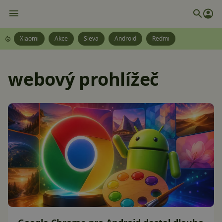
Xiaomi
Akce
Sleva
Android
Redmi
webový prohlížeč