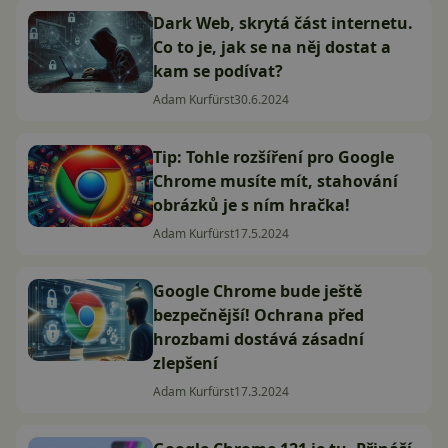
Dark Web, skrytá část internetu.
Co to je, jak se na něj dostat a
kam se podívat?
Adam Kurfürst
30.6.2024
Tip: Tohle rozšíření pro Google
Chrome musíte mít, stahování
obrázků je s ním hračka!
Adam Kurfürst
17.5.2024
Google Chrome bude ještě
bezpečnější! Ochrana před
hrozbami dostává zásadní
zlepšení
Adam Kurfürst
17.3.2024