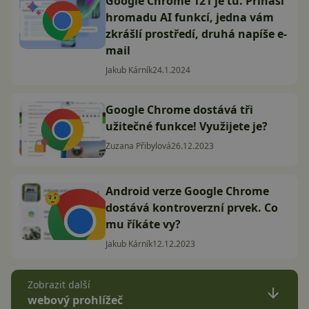
Google Chrome 121 je tu. Přináší
hromadu AI funkcí, jedna vám
zkrášlí prostředí, druhá napíše e-
mail
Jakub Kárník
24.1.2024
Google Chrome dostává tři
užitečné funkce! Využijete je?
Zuzana Přibylová
26.12.2023
Android verze Google Chrome
dostává kontroverzní prvek. Co
mu říkáte vy?
Jakub Kárník
12.12.2023
Zobrazit další
webový prohlížeč