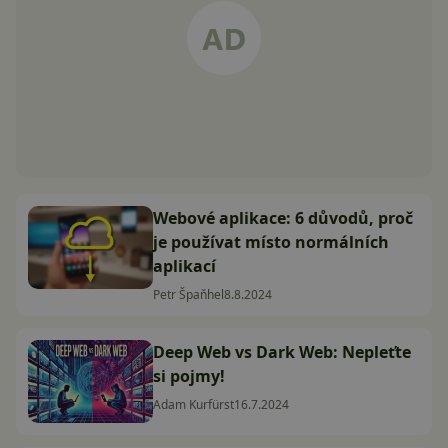
Webové aplikace: 6 důvodů, proč
je používat místo normálních
aplikací
Petr Špaňhel
8.8.2024
Deep Web vs Dark Web: Nepleťte
si pojmy!
Adam Kurfürst
16.7.2024