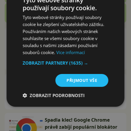
používají soubory cookie.
Zobrazit další
Recenze
Tyto webové stránky používají soubory
cookie ke zlepšení uživatelského zážitku.
Používáním našich webových stránek
Arc Search je zdarma na Android!
souhlasíte se všemi soubory cookie v
Prohlížeč budoucnosti láká na
souladu s našimi zásadami používání
krásné prostředí, blokátor
souborů cookie.
Více informací
reklam i českou AI
ZOBRAZIT PARTNERY
(1635) →
Jakub Kárník
15.11.2024
PŘIJMOUT VŠE
Google chystá revoluční AI. Bude
za vás brouzdat internetem, nyní
ji omylem potvrdil
ZOBRAZIT PODROBNOSTI
Adam Kurfürst
7.11.2024
Spadla klec! Google Chrome
právě zabíjí populární blokátor