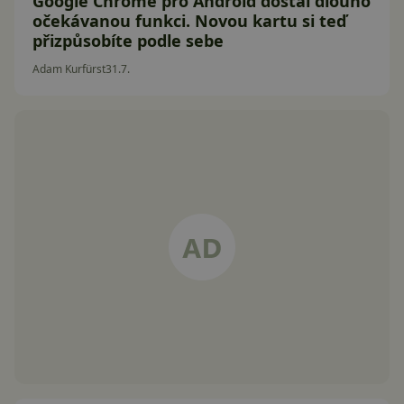
Google Chrome pro Android dostal dlouho
očekávanou funkci. Novou kartu si teď
přizpůsobíte podle sebe
Adam Kurfürst
31.7.