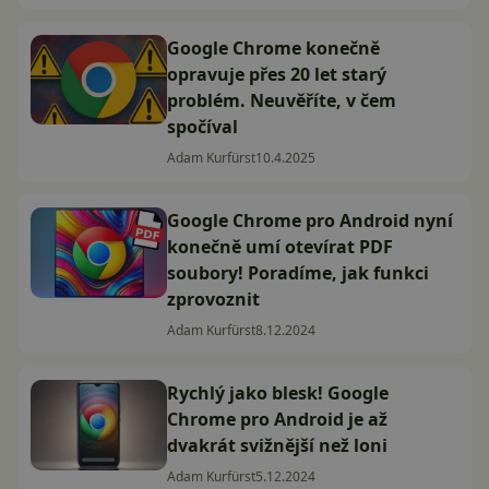
Google Chrome konečně
opravuje přes 20 let starý
problém. Neuvěříte, v čem
spočíval
Adam Kurfürst
10.4.2025
Google Chrome pro Android nyní
konečně umí otevírat PDF
soubory! Poradíme, jak funkci
zprovoznit
Adam Kurfürst
8.12.2024
Rychlý jako blesk! Google
Chrome pro Android je až
dvakrát svižnější než loni
Adam Kurfürst
5.12.2024