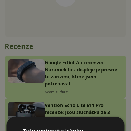
Recenze
Google Fitbit Air recenze:
Náramek bez displeje je přesně
to zařízení, které jsem
potřeboval
Adam Kurfürst
Vention Echo Lite E11 Pro
recenze: jsou sluchátka za 3
stovky zlatý grál nebo podfuk?
Vašek Švec
Tyto webové stránky