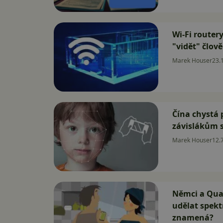
Wi-Fi router
"vidět" člov
Marek Houser
23.
Čína chystá 
závislákům 
Marek Houser
12.
Němci a Qua
udělat spekt
znamená?