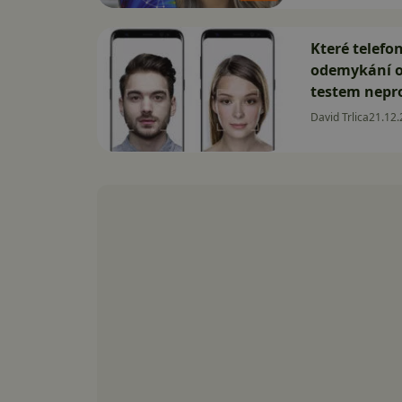
Které telefon
odemykání o
testem nepr
David Trlica
21.12