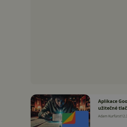
Aplikace Goo
užitečné tla
Adam Kurfürst
12.