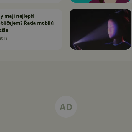
y mají nejlepší
bličejem? Řada mobilů
ošla
.2018