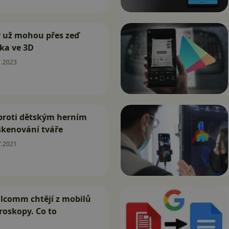
y už mohou přes zeď
ěka ve 3D
1.2023
proti dětským herním
skenování tváře
7.2021
lcomm chtějí z mobilů
roskopy. Co to