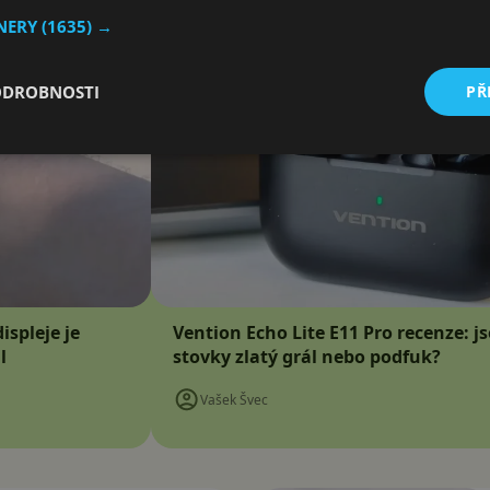
TNERY
(1635) →
ODROBNOSTI
PŘ
ispleje je
Vention Echo Lite E11 Pro recenze: j
l
stovky zlatý grál nebo podfuk?
Vašek Švec