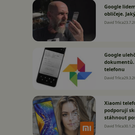
Google lidem
obličeje. Jak
David Trlica
23.7.2
Google uleh
dokumentů. S
telefonu
David Trlica
29.3.2
Xiaomi telef
podporují sk
stáhnout pos
David Trlica
30.1.2