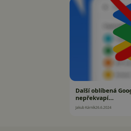
Další oblíbená Goog
nepřekvapí...
Jakub Kárník
26.6.2024