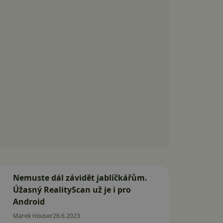
Nemuste dál závidět jablíčkářům.
Úžasný RealityScan už je i pro
Android
Marek Houser
26.6.2023