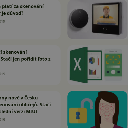
 platí za skenování
ý je důvod?
019
čí skenování
tačí jen pořídit foto z
019
ony nově v Česku
enování obličejů. Stačí
lední verzi MIUI
019