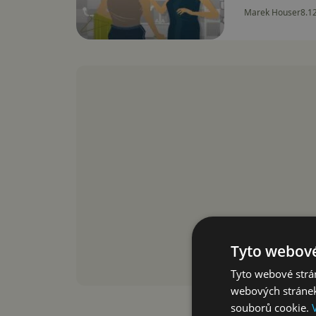
Marek Houser
8.1
Tyto webové
Tyto webové strán
webových stránek
souborů cookie.