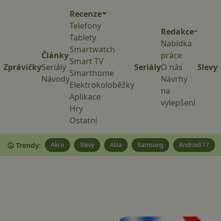
Recenze
Telefony
Redakce
Tablety
Nabídka
Smartwatch
Články
práce
Smart TV
Zprávičky
Seriály
Seriály
O nás
Slevy
Smarthome
Návody
Návrhy
Elektrokoloběžky
na
Aplikace
vylepšení
Hry
Ostatní
Trendy:
Akce
Slevy
Alza
Samsung
Android 17