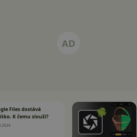
gle Files dostává
čítko. K čemu slouží?
3.2024