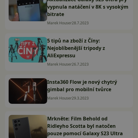
vypnula natáčení v 8K s vysokým
bitrate
Marek Houser
28.7.2023
5 tipů na zboží z Číny:
Nejoblíbenější tripody z
AliExpressu
Marek Houser
26.7.2023
Insta360 Flow je nový chytrý
gimbal pro mobilní tvůrce
Marek Houser
29.3.2023
Mrkněte: Film Behold od
Ridleyho Scotta byl natočen
pouze pomocí Galaxy S23 Ultra