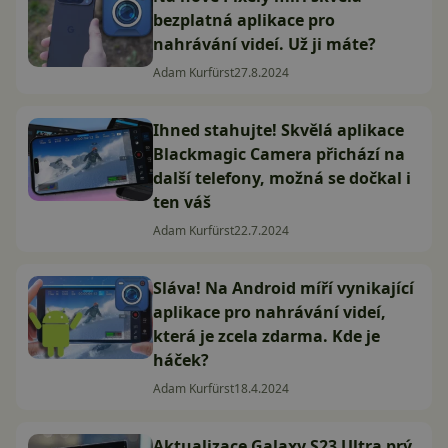
bezplatná aplikace pro
nahrávání videí. Už ji máte?
Adam Kurfürst
27.8.2024
Ihned stahujte! Skvělá aplikace
Blackmagic Camera přichází na
další telefony, možná se dočkal i
ten váš
Adam Kurfürst
22.7.2024
Sláva! Na Android míří vynikající
aplikace pro nahrávání videí,
která je zcela zdarma. Kde je
háček?
Adam Kurfürst
18.4.2024
Aktualizace Galaxy S23 Ultra prý