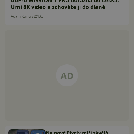
GoPro MISSION 1 PRO dorazila do Česka.
Umí 8K video a schováte ji do dlaně
Adam Kurfürst
21.6.
Na nové Pixely míří skvělá