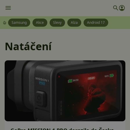
Samsung
Akce
Slevy
Alza
Android 17
Natáčení