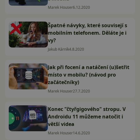
Marek Houser
6.12.2020
Špatné návyky, které souvisejí s
mobilním telefonem. Děláte je i
vy?
Jakub Kárník
4.8.2020
Jak při focení a natáčení (u)šetřit
místo v mobilu? (návod pro
začátečníky)
Marek Houser
27.7.2020
Konec "čtyřgigového" stropu. V
Androidu 11 můžeme natočit i
větší videa
Marek Houser
14.6.2020