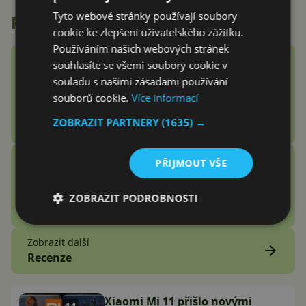
Tyto webové stránky používají soubory
Recenze
cookie ke zlepšení uživatelského zážitku.
Používáním našich webových stránek
Google Fitbit Air recenze:
souhlasíte se všemi soubory cookie v
Náramek bez displeje je přesně
souladu s našimi zásadami používání
to zařízení, které jsem
souborů cookie.
Více informací
potřeboval
ZOBRAZIT PARTNERY
(1635) →
Adam Kurfürst
Vention Echo Lite E11 Pro
PŘIJMOUT VŠE
recenze: jsou sluchátka za 3
stovky zlatý grál nebo podfuk?
ZOBRAZIT PODROBNOSTI
Vašek Švec
Zobrazit další
Recenze
Xiaomi Mi 11 přišlo novými