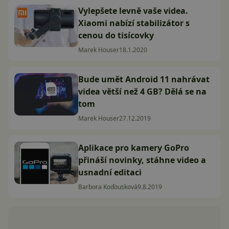
Vylepšete levně vaše videa.
Xiaomi nabízí stabilizátor s
cenou do tisícovky
Marek Houser
18.1.2020
Bude umět Android 11 nahrávat
videa větší než 4 GB? Dělá se na
tom
Marek Houser
27.12.2019
Aplikace pro kamery GoPro
přináší novinky, stáhne video a
usnadní editaci
Barbora Koďousková
9.8.2019