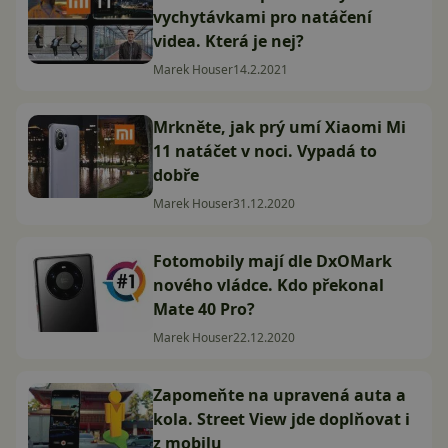
vychytávkami pro natáčení
videa. Která je nej?
Marek Houser
14.2.2021
Mrkněte, jak prý umí Xiaomi Mi
11 natáčet v noci. Vypadá to
dobře
Marek Houser
31.12.2020
Fotomobily mají dle DxOMark
nového vládce. Kdo překonal
Mate 40 Pro?
Marek Houser
22.12.2020
Zapomeňte na upravená auta a
kola. Street View jde doplňovat i
z mobilu