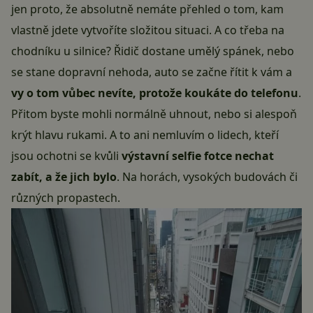
jen proto, že absolutně nemáte přehled o tom, kam
vlastně jdete vytvoříte složitou situaci. A co třeba na
chodníku u silnice? Řidič dostane umělý spánek, nebo
se stane dopravní nehoda, auto se začne řítit k vám a
vy o tom vůbec nevíte, protože koukáte do telefonu
.
Přitom byste mohli normálně uhnout, nebo si alespoň
krýt hlavu rukami. A to ani nemluvím o lidech, kteří
jsou ochotni se kvůli
výstavní selfie fotce nechat
zabít, a že jich bylo
. Na horách, vysokých budovách či
různých propastech.