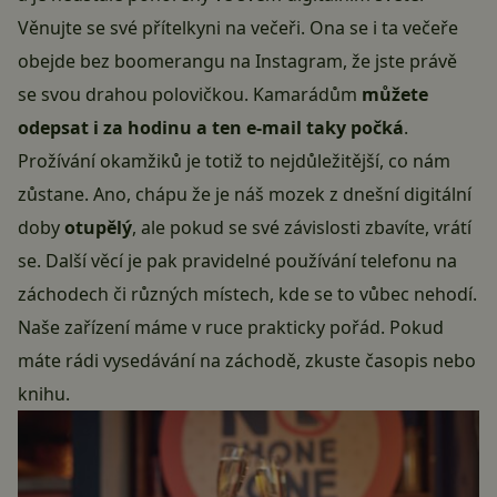
Věnujte se své přítelkyni na večeři. Ona se i ta večeře
obejde bez boomerangu na Instagram, že jste právě
se svou drahou polovičkou. Kamarádům
můžete
odepsat i za hodinu a ten e-mail taky počká
.
Prožívání okamžiků je totiž to nejdůležitější, co nám
zůstane. Ano, chápu že je náš mozek z dnešní digitální
doby
otupělý
, ale pokud se své závislosti zbavíte, vrátí
se. Další věcí je pak pravidelné používání telefonu na
záchodech či různých místech, kde se to vůbec nehodí.
Naše zařízení máme v ruce prakticky pořád. Pokud
máte rádi vysedávání na záchodě, zkuste časopis nebo
knihu.