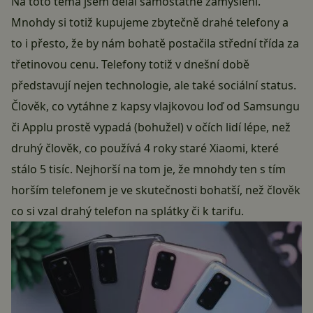
Na toto téma jsem dělal
samostatné zamyšlení
.
Mnohdy si totiž kupujeme zbytečně drahé telefony a
to i přesto, že by nám bohatě postačila střední třída za
třetinovou cenu. Telefony totiž v dnešní době
představují nejen technologie, ale také sociální status.
Člověk, co vytáhne z kapsy vlajkovou loď od Samsungu
či Applu prostě vypadá (bohužel) v očích lidí lépe, než
druhý člověk, co používá 4 roky staré Xiaomi, které
stálo 5 tisíc. Nejhorší na tom je, že mnohdy ten s tím
horším telefonem je ve skutečnosti bohatší, než člověk
co si vzal drahý telefon na splátky či k tarifu.