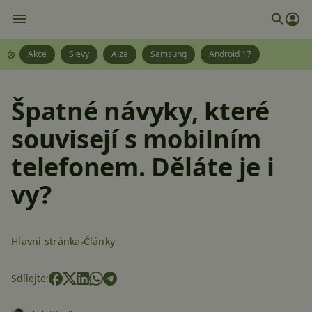
Akce
Slevy
Alza
Samsung
Android 17
Špatné návyky, které
souvisejí s mobilním
telefonem. Děláte je i
vy?
Hlavní stránka
Články
Sdílejte: