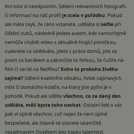
Ani toto si neodpustím. Sdílení relevantních fotografií
či informací na náš profil
je zcela v pořádku
. Pokud
ale máte zvyk, že ráno vstanete, uděláte si
selfie
při
čištění zubů, následně jedete autem, kde samozřejmě
nemůže chybět video s aktuálně hrající písničkou,
cvaknete co obědváte, jdete z práce domů, jste se
psem za barákem a zakončíte to fotkou, že čučíte na
film či seriál na Netflixu?
Koho to proboha živého
zajímá?
Sdílení kvalitního obsahu, fotek zajímavých
míst či domácího koláče, na který jste pyšní je v
pohodě. Pokud ale sdílíte
všechno, co za daný den
uděláte, měli byste toho nechat
. Ostatní lidé o vás
pak ví úplně všechno, což nejen že není úplně
bezpečené, ale hlavně se stanete okamžitě
nezajímavým člověkem bez kapky tajemství.