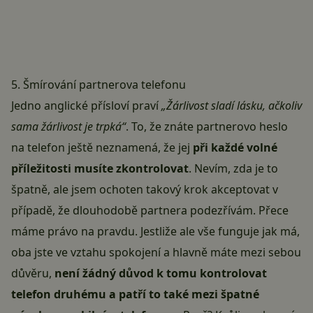
5. Šmírování partnerova telefonu
Jedno anglické přísloví praví
„Žárlivost sladí lásku, ačkoliv
sama žárlivost je trpká“
. To, že znáte partnerovo heslo
na telefon ještě neznamená, že jej
při každé volné
příležitosti musíte zkontrolovat
. Nevím, zda je to
špatně, ale jsem ochoten takový krok akceptovat v
případě, že dlouhodobě partnera podezřívám. Přece
máme právo na pravdu. Jestliže ale vše funguje jak má,
oba jste ve vztahu spokojení a hlavně máte mezi sebou
důvěru,
není žádný důvod k tomu kontrolovat
telefon druhému a patří to také mezi špatné