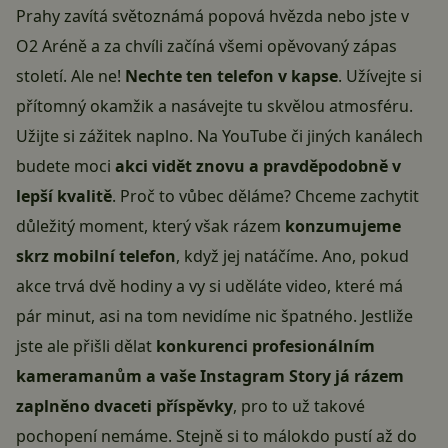
Prahy zavítá světoznámá popová hvězda nebo jste v
O2 Aréně a za chvíli začíná všemi opěvovaný zápas
století. Ale ne!
Nechte ten telefon v kapse
. Užívejte si
přítomný okamžik a nasávejte tu skvělou atmosféru.
Užijte si zážitek naplno. Na
YouTube
či jiných kanálech
budete moci
akci vidět znovu a pravděpodobně v
lepší kvalitě
. Proč to vůbec děláme? Chceme zachytit
důležitý moment, který však rázem
konzumujeme
skrz mobilní telefon
, když jej natáčíme. Ano, pokud
akce trvá dvě hodiny a vy si uděláte video, které má
pár minut, asi na tom nevidíme nic špatného. Jestliže
jste ale přišli dělat
konkurenci profesionálním
kameramanům a vaše Instagram Story já rázem
zaplněno dvaceti příspěvky
, pro to už takové
pochopení nemáme. Stejně si to málokdo pustí až do