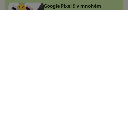
Google Pixel 9 v mnohém
zklame: pomalý procesor, starší
Android a 8K video pouze přes AI
Adam Kurfürst
1.8.2024
Ihned stahujte! Skvělá aplikace
Blackmagic Camera přichází na
další telefony, možná se dočkal i
ten váš
Adam Kurfürst
22.7.2024
5 tipů na zboží z Číny:
Nejoblíbenější tripody z
AliExpressu
Marek Houser
26.7.2023