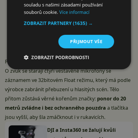
souladu s našimi zásadami používání
souborů cookie.
Více informací
ZOBRAZIT PARTNERY
(1635) →
PŘIJMOUT VŠE
ZOBRAZIT PODROBNOSTI
Profi zvuk, výdrž a odolnost pod vodou
O zvuk se starají čtyři vestavěné mikrofony se
záznamem ve 32bitovém Float režimu, který má podle
výrobce zabránit přebuzení u hlasitých scén. Tělo
přitom zůstává věrné kořenům značky:
ponor do 20
metrů zvládne i bez ochranného pouzdra
a tlačítka
jsou vyšší, aby šla zmáčknout i v rukavicích.
DJI a Insta360 se žalují kvůli