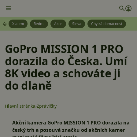
Xiaomi
Redmi
Akce
Sleva
Chytrá domácnost
GoPro MISSION 1 PRO
dorazila do Česka. Umí
8K video a schováte ji
do dlaně
Hlavní stránka
Zprávičky
Akční kamera GoPro MISSION 1 PRO dorazila na
český trh a posouvá značku od akčních kamer