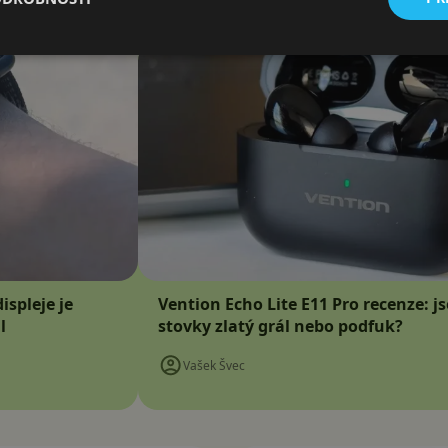
ispleje je
Vention Echo Lite E11 Pro recenze: j
l
stovky zlatý grál nebo podfuk?
Vašek Švec