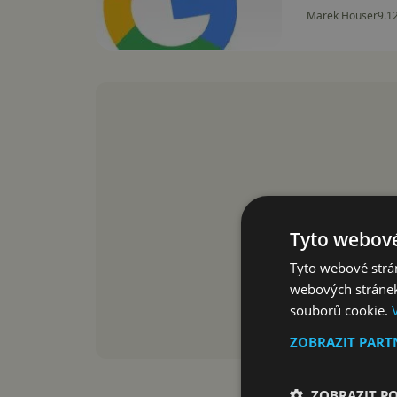
Marek Houser
9.1
Tyto webové
Tyto webové strán
webových stránek
souborů cookie.
ZOBRAZIT PAR
ZOBRAZIT P