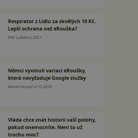
Respirator z Lidlu za skvělých 10 Kč.
Lepší ochrana než eRouška?
Petr Ludvík
4.2.2021
Němci vyvinuli variaci eRoušky,
která nevyžaduje Google služby
Marek Houser
12.12.2020
Vláda chce znát historii vaší polohy,
pokud onemocníte. Není to už
trochu moc?