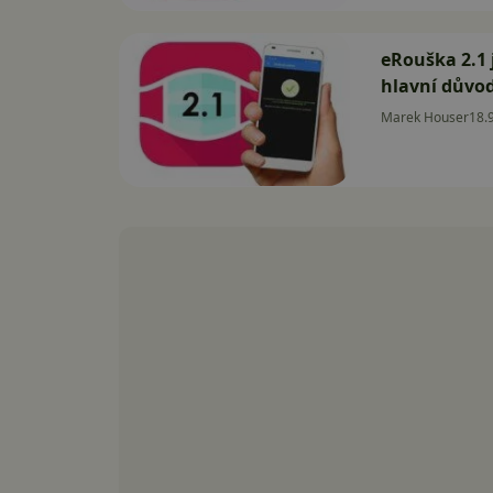
eRouška 2.1 
hlavní důvod
Marek Houser
18.