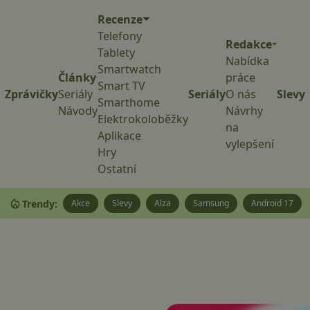
Recenze
Telefony
Redakce
Tablety
Nabídka
Smartwatch
Články
práce
Smart TV
Zprávičky
Seriály
Seriály
O nás
Slevy
Smarthome
Návody
Návrhy
Elektrokoloběžky
na
Aplikace
vylepšení
Hry
Ostatní
Trendy:
Akce
Slevy
Alza
Samsung
Android 17