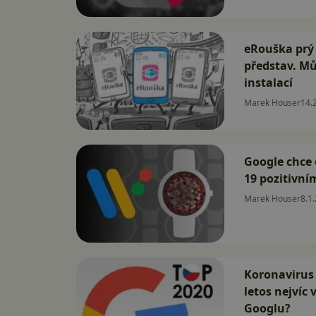
eRouška prý
představ. Mů
instalací
Marek Houser
14.
Google chce 
19 pozitivní
Marek Houser
8.1
Koronavirus
letos nejvíc 
Googlu?