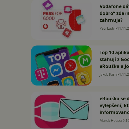
Vodafone dá
dobro“ zdarm
zahrnuje?
Petr Ludvík
11.11.
Top 10 aplika
stahují z Goo
eRouška a J
Jakub Kárník
1.11.
eRouška se 
vylepšení, kt
informovano
Marek Houser
9.1