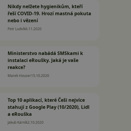
Nikdy nelžete hygienikům, kteří
řeší COVID-19. Hrozí mastná pokuta
nebo i vězení
Petr Ludvík
6.11.2020
Ministerstvo nabádá SMSkami k
instalaci eRoušky. Jaká je vaše
reakce?
Marek Houser
15.10.2020
Top 10 aplikací, které Češi nejvíce
stahují z Google Play (10/2020), Lidl
a eRouška
Jakub Kárník
2.10.2020