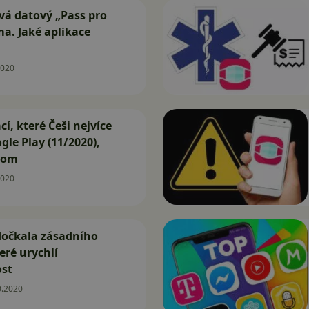
vá datový „Pass pro
a. Jaké aplikace
2020
cí, které Češi nejvíce
gle Play (11/2020),
oom
2020
dočkala zásadního
eré urychlí
st
0.2020