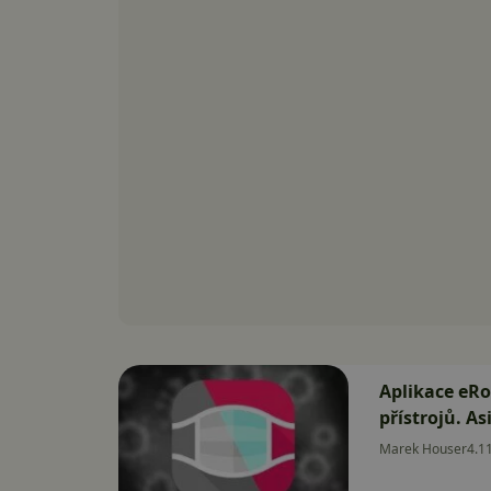
Aplikace eR
přístrojů. As
Marek Houser
4.1