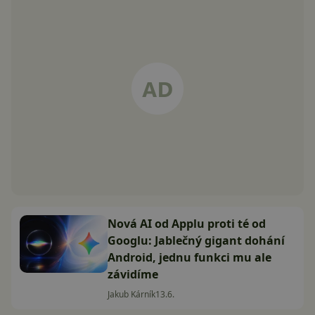
Nová AI od Applu proti té od
Googlu: Jablečný gigant dohání
Android, jednu funkci mu ale
závidíme
Jakub Kárník
13.6.