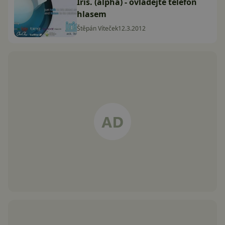
Iris. (alpha) - ovládejte telefon
hlasem
Štěpán Víteček
12.3.2012