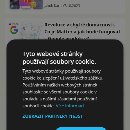
Jakub Kárník
7.10.2023
Revoluce v chytré domácnosti.
Co je Matter a jak bude fungovat
s Google produkty?
Jakub Kárník
12.5.2022
Tyto webové stránky
používají soubory cookie.
Bude Apple rychlejší? Česká Siri
je prý (na rozdíl od Google
Tyto webové stránky používají soubory
Asistenta) blízko
cookie ke zlepšení uživatelského zážitku.
Používáním našich webových stránek
Jakub Kárník
13.6.2021
souhlasíte se všemi soubory cookie v
souladu s našimi zásadami používání
iOS 14: začal se jablečný systém
souborů cookie.
Více informací
více podobat Androidu?
ZOBRAZIT PARTNERY
(1635) →
Jakub Kárník
23.6.2020