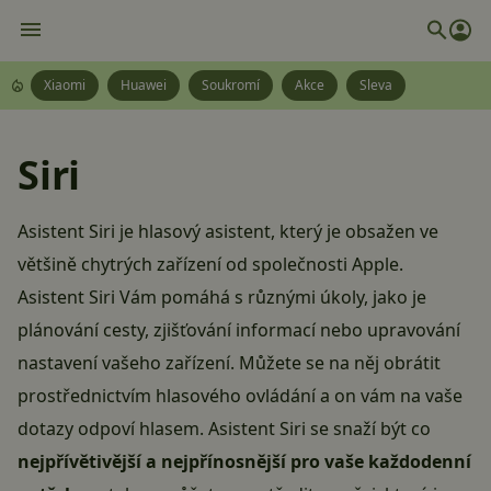
Xiaomi
Huawei
Soukromí
Akce
Sleva
Siri
Asistent Siri je
hlasový asistent
, který je obsažen ve
většině chytrých zařízení od společnosti
Apple
.
Asistent Siri Vám pomáhá s různými úkoly, jako je
plánování cesty, zjišťování informací nebo upravování
nastavení vašeho zařízení. Můžete se na něj obrátit
prostřednictvím
hlasového ovládání
a on vám na vaše
dotazy odpoví hlasem. Asistent Siri se snaží být co
nejpřívětivější a nejpřínosnější pro vaše každodenní