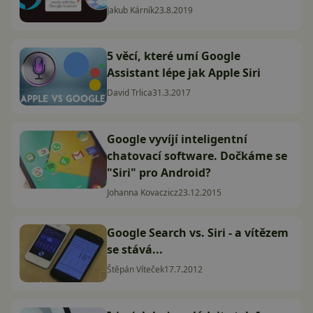
Jakub Kárník
23.8.2019
5 věcí, které umí Google
Assistant lépe jak Apple Siri
David Trlica
31.3.2017
Google vyvíjí inteligentní
chatovací software. Dočkáme se
"Siri" pro Android?
Johanna Kovaczicz
23.12.2015
Google Search vs. Siri - a vítězem
se stává...
Štěpán Víteček
17.7.2012