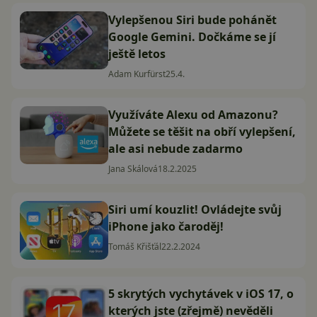
Vylepšenou Siri bude pohánět
Google Gemini. Dočkáme se jí
ještě letos
Adam Kurfürst
25.4.
Využíváte Alexu od Amazonu?
Můžete se těšit na obří vylepšení,
ale asi nebude zadarmo
Jana Skálová
18.2.2025
Siri umí kouzlit! Ovládejte svůj
iPhone jako čaroděj!
Tomáš Křišťál
22.2.2024
5 skrytých vychytávek v iOS 17, o
kterých jste (zřejmě) nevěděli