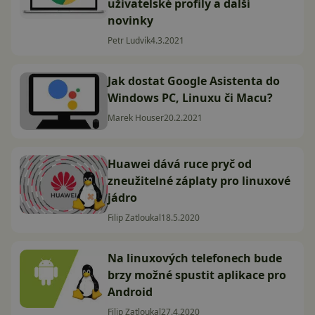
uživatelské profily a další
novinky
Petr Ludvík
4.3.2021
Jak dostat Google Asistenta do
Windows PC, Linuxu či Macu?
Marek Houser
20.2.2021
Huawei dává ruce pryč od
zneužitelné záplaty pro linuxové
jádro
Filip Zatloukal
18.5.2020
Na linuxových telefonech bude
brzy možné spustit aplikace pro
Android
Filip Zatloukal
27.4.2020