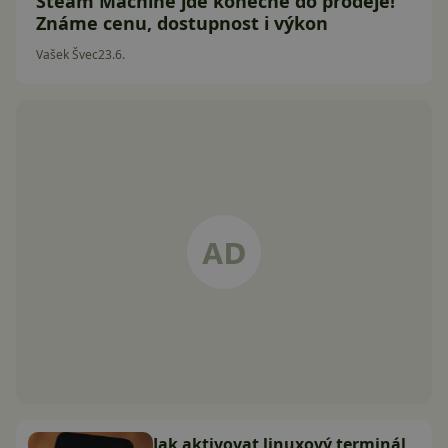
Steam Machine jde konečně do prodeje!
Známe cenu, dostupnost i výkon
Vašek Švec
23.6.
Jak aktivovat linuxový terminál