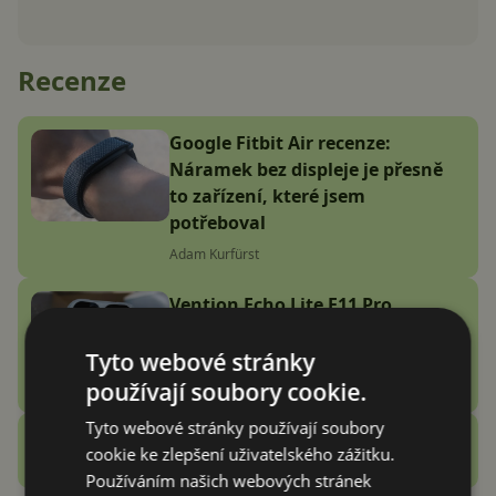
Recenze
Google Fitbit Air recenze:
Náramek bez displeje je přesně
to zařízení, které jsem
potřeboval
Adam Kurfürst
Vention Echo Lite E11 Pro
recenze: jsou sluchátka za 3
stovky zlatý grál nebo podfuk?
Tyto webové stránky
používají soubory cookie.
Vašek Švec
Tyto webové stránky používají soubory
Zobrazit další
cookie ke zlepšení uživatelského zážitku.
Recenze
Používáním našich webových stránek