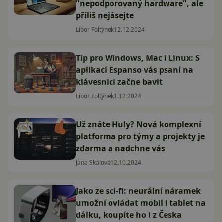
"nepodporovaný hardware", ale
příliš nejásejte
Libor Foltýnek
12.12.2024
Tip pro Windows, Mac i Linux: S
aplikací Espanso vás psaní na
klávesnici začne bavit
Libor Foltýnek
1.12.2024
Už znáte Huly? Nová komplexní
platforma pro týmy a projekty je
zdarma a nadchne vás
Jana Skálová
12.10.2024
Jako ze sci-fi: neurální náramek
umožní ovládat mobil i tablet na
dálku, koupíte ho i z Česka