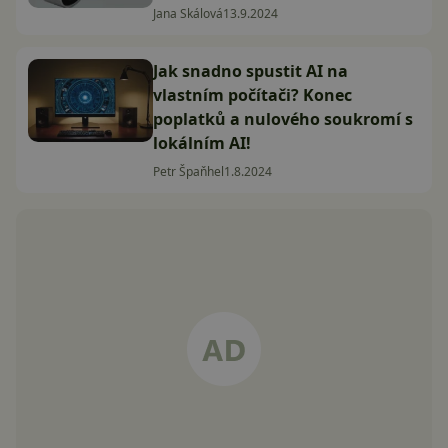
Jana Skálová
13.9.2024
Jak snadno spustit AI na
vlastním počítači? Konec
poplatků a nulového soukromí s
lokálním AI!
Petr Špaňhel
1.8.2024