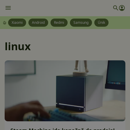
Xiaomi
Android
Redmi
Samsung
Únik
linux