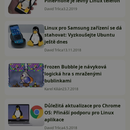
PinePhone je levný Linux telefon
David Trlica
3.2.2019
Linux pro Samsung zařízení se dá
stahovat: Vyzkoušejte Ubuntu
ještě dnes
David Trlica
13.11.2018
Frozen Bubble je návyková
logická hra s mraženými
bublinkami
Karel Kilián
23.7.2018
Důležitá aktualizace pro Chrome
OS: Přináší podporu pro Linux
aplikace
David Trlica
4.5.2018