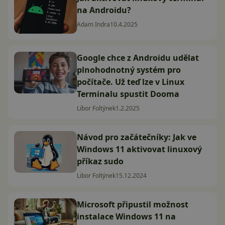
na Androidu?
Adam Indra
10.4.2025
Google chce z Androidu udělat
plnohodnotný systém pro
počítače. Už teď lze v Linux
Terminalu spustit Dooma
Libor Foltýnek
1.2.2025
Návod pro začátečníky: Jak ve
Windows 11 aktivovat linuxový
příkaz sudo
Libor Foltýnek
15.12.2024
Microsoft připustil možnost
instalace Windows 11 na