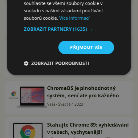
souhlasíte se všemi soubory cookie v
Máte politý notebook? Poradíme,
souladu s našimi zásadami používání
jak jej zachránit
souborů cookie.
Více informací
Tomáš Křišťál
22.3.2024
ZOBRAZIT PARTNERY
(1635) →
Lenovo IdeaPad Duet 5
PŘIJMOUT VŠE
Chromebook recenze: umí
překvapit v mnoha ohledech
ZOBRAZIT PODROBNOSTI
Vašek Švec
2.5.2023
ChromeOS je plnohodnotný
systém, není ale pro každého
Vašek Švec
11.4.2023
Stahujte Chrome 89: vyhledávání
v tabech, vychytanější