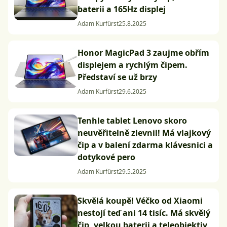
baterii a 165Hz displej
Adam Kurfürst
25.8.2025
Honor MagicPad 3 zaujme obřím
displejem a rychlým čipem.
Představí se už brzy
Adam Kurfürst
29.6.2025
Tenhle tablet Lenovo skoro
neuvěřitelně zlevnil! Má vlajkový
čip a v balení zdarma klávesnici a
dotykové pero
Adam Kurfürst
29.5.2025
Skvělá koupě! Véčko od Xiaomi
nestojí teď ani 14 tisíc. Má skvělý
čip, velkou baterii a teleobjektiv