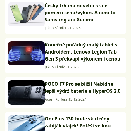
Český trh má nového krále
poměru cena/výkon. A není to
Samsung ani Xiaomi
Jakub Kárník
13.1.2025
Konečně pořádný malý tablet s
Androidem. Lenovo Legion Tab
Gen 3 překvapí výkonem i cenou
Jakub Kárník
8.1.2025
POCO F7 Pro se blíží! Nabídne
lepší výdrž baterie a HyperOS 2.0
Adam Kurfürst
13.12.2024
OnePlus 13R bude skutečný
zabiják vlajek! Potěší velkou