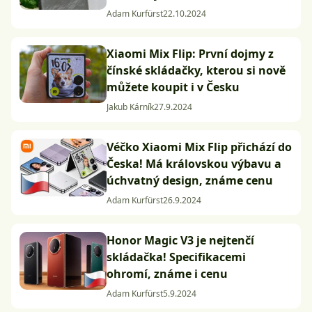
Adam Kurfürst
22.10.2024
Xiaomi Mix Flip: První dojmy z
čínské skládačky, kterou si nově
můžete koupit i v Česku
Jakub Kárník
27.9.2024
Véčko Xiaomi Mix Flip přichází do
Česka! Má královskou výbavu a
úchvatný design, známe cenu
Adam Kurfürst
26.9.2024
Honor Magic V3 je nejtenčí
skládačka! Specifikacemi
ohromí, známe i cenu
Adam Kurfürst
5.9.2024