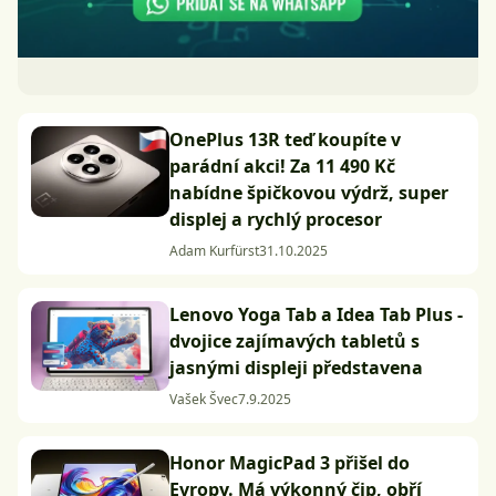
OnePlus 13R teď koupíte v
parádní akci! Za 11 490 Kč
nabídne špičkovou výdrž, super
displej a rychlý procesor
Adam Kurfürst
31.10.2025
Lenovo Yoga Tab a Idea Tab Plus -
dvojice zajímavých tabletů s
jasnými displeji představena
Vašek Švec
7.9.2025
Honor MagicPad 3 přišel do
Evropy. Má výkonný čip, obří