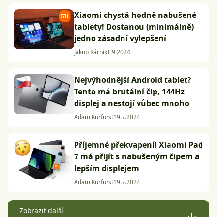
Xiaomi chystá hodně nabušené
tablety! Dostanou (minimálně)
jedno zásadní vylepšení
Jakub Kárník
1.9.2024
Nejvýhodnější Android tablet?
Tento má brutální čip, 144Hz
displej a nestojí vůbec mnoho
Adam Kurfürst
19.7.2024
Příjemné překvapení! Xiaomi Pad
7 má přijít s nabušeným čipem a
lepším displejem
Adam Kurfürst
19.7.2024
Zobrazit další