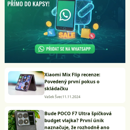
Xiaomi Mix Flip recenze:
Povedený první pokus o
skládačku
Vašek Švec
11.11.2024
Bude POCO F7 Ultra špičková
budget vlajka? První únik
naznačuje, že rozhodně ano