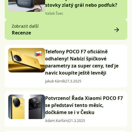
stovky zlatý grál nebo podfuk?
Vašek Švec
Zobrazit další
Recenze
Telefony POCO F7 oficiálně
odhaleny! Nabízí špičkové
parametry za super ceny, teď je
navíc koupíte ještě levněji
Jakub Kárník
27.3.2025
Potvrzeno! Řada Xiaomi POCO F7
se představí tento měsíc,
dočkáme se i v Česku
Adam Kurfürst
21.3.2025