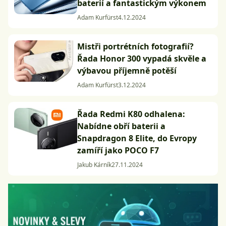
baterií a fantastickým výkonem
Adam Kurfürst
4.12.2024
Mistři portrétních fotografií?
Řada Honor 300 vypadá skvěle a
výbavou příjemně potěší
Adam Kurfürst
3.12.2024
Řada Redmi K80 odhalena:
Nabídne obří baterii a
Snapdragon 8 Elite, do Evropy
zamíří jako POCO F7
Jakub Kárník
27.11.2024