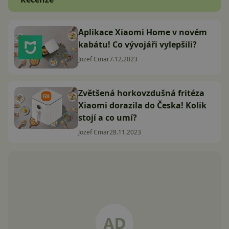
Aplikace Xiaomi Home v novém
kabátu! Co vývojáři vylepšili?
Jozef Cmar
7.12.2023
Zvětšená horkovzdušná fritéza
Xiaomi dorazila do Česka! Kolik
stojí a co umí?
Jozef Cmar
28.11.2023