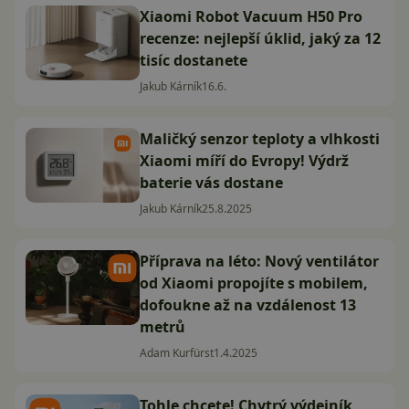
Xiaomi Robot Vacuum H50 Pro
recenze: nejlepší úklid, jaký za 12
tisíc dostanete
Jakub Kárník
16.6.
Maličký senzor teploty a vlhkosti
Xiaomi míří do Evropy! Výdrž
baterie vás dostane
Jakub Kárník
25.8.2025
Příprava na léto: Nový ventilátor
od Xiaomi propojíte s mobilem,
dofoukne až na vzdálenost 13
metrů
Adam Kurfürst
1.4.2025
Tohle chcete! Chytrý výdejník