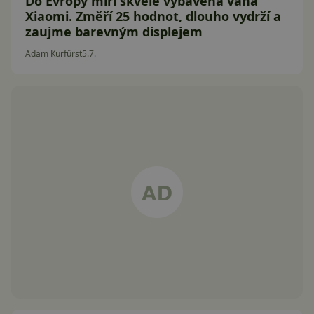
Do Evropy míří skvěle vybavená váha
Xiaomi. Změří 25 hodnot, dlouho vydrží a
zaujme barevným displejem
Adam Kurfürst
5.7.