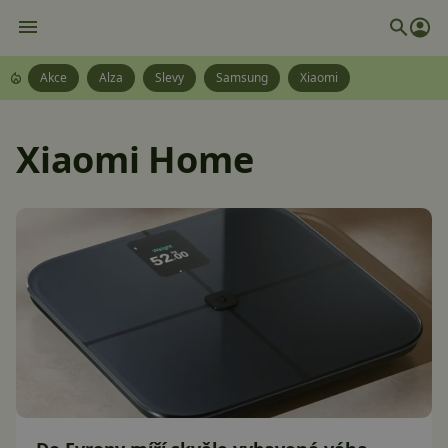
Akce
Alza
Slevy
Samsung
Xiaomi
Xiaomi Home