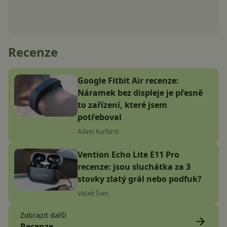
Recenze
Google Fitbit Air recenze:
Náramek bez displeje je přesně
to zařízení, které jsem
potřeboval
Adam Kurfürst
Vention Echo Lite E11 Pro
recenze: jsou sluchátka za 3
stovky zlatý grál nebo podfuk?
Vašek Švec
Zobrazit další
Recenze