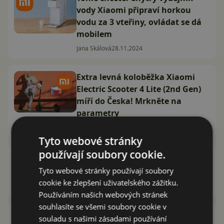
vody Xiaomi připraví horkou
vodu za 3 vteřiny, ovládat se dá
mobilem
Jana Skálová
28.11.2024
Extra levná koloběžka Xiaomi
Electric Scooter 4 Lite (2nd Gen)
míří do Česka! Mrkněte na
parametry
Jakub Kárník
27.4.2024
Tyto webové stránky
používají soubory cookie.
Xiaomi Smart Blender recenze:
dokonce i mixér může být chytrý
Tyto webové stránky používají soubory
cookie ke zlepšení uživatelského zážitku.
Vašek Švec
17.1.2024
Používáním našich webových stránek
souhlasíte se všemi soubory cookie v
Xiaomi Robot Vacuum S10+:
souladu s našimi zásadami používání