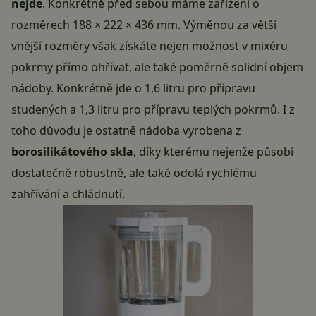
nejde
. Konkrétně před sebou máme zařízení o
rozměrech 188 × 222 × 436 mm. Výměnou za větší
vnější rozměry však získáte nejen možnost v mixéru
pokrmy přímo ohřívat, ale také poměrně solidní objem
nádoby. Konkrétně jde o 1,6 litru pro přípravu
studených a 1,3 litru pro přípravu teplých pokrmů. I z
toho důvodu je ostatně nádoba vyrobena z
borosilikátového skla
, díky kterému nejenže působí
dostatečně robustně, ale také odolá rychlému
zahřívání a chládnutí.