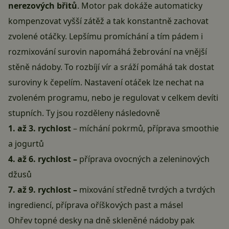
nerezových břitů
. Motor pak dokáže automaticky
kompenzovat vyšší zátěž a tak konstantně zachovat
zvolené otáčky. Lepšímu promíchání a tím pádem i
rozmixování surovin napomáhá žebrování na vnější
stěně nádoby. To rozbíjí vír a sráží pomáhá tak dostat
suroviny k čepelím. Nastavení otáček lze nechat na
zvoleném programu, nebo je regulovat v celkem devíti
stupních. Ty jsou rozděleny následovně
1. až 3. rychlost
– míchání pokrmů, příprava smoothie
a jogurtů
4. až 6. rychlost –
příprava ovocných a zeleninových
džusů
7. až 9. rychlost –
mixování středně tvrdých a tvrdých
ingrediencí, příprava oříškových past a másel
Ohřev topné desky na dně skleněné nádoby pak