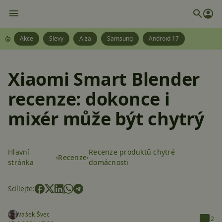
Akce
Slevy
Alza
Samsung
Android 17
Xiaomi Smart Blender
recenze: dokonce i
mixér může být chytrý
Hlavní
Recenze produktů chytré
Recenze
stránka
domácnosti
Sdílejte:
Vašek Švec
2