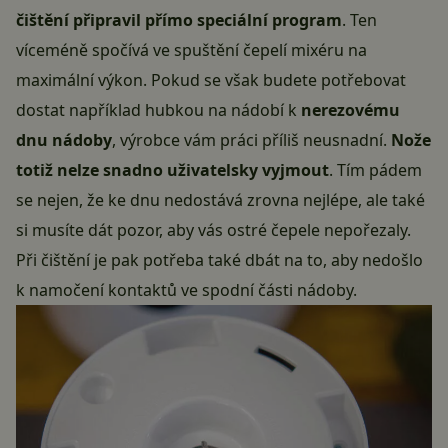
čištění připravil přímo speciální program
. Ten
víceméně spočívá ve spuštění čepelí mixéru na
maximální výkon. Pokud se však budete potřebovat
dostat například hubkou na nádobí k
nerezovému
dnu nádoby
, výrobce vám práci příliš neusnadní.
Nože
totiž nelze snadno uživatelsky vyjmout
. Tím pádem
se nejen, že ke dnu nedostává zrovna nejlépe, ale také
si musíte dát pozor, aby vás ostré čepele nepořezaly.
Při čištění je pak potřeba také dbát na to, aby nedošlo
k namočení kontaktů ve spodní části nádoby.