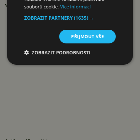
velmi přesně a pevně na místě.
souborů cookie.
Více informací
Reklama
ZOBRAZIT PARTNERY
(1635) →
PŘIJMOUT VŠE
ZOBRAZIT PODROBNOSTI