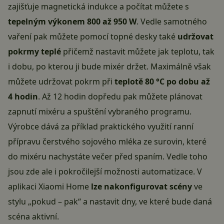
zajišťuje magnetická indukce a počítat můžete s
tepelným výkonem 800 až 950 W
. Vedle samotného
vaření pak můžete pomocí topné desky také
udržovat
pokrmy teplé
přičemž nastavit můžete jak teplotu, tak
i dobu, po kterou ji bude mixér držet. Maximálně však
můžete udržovat pokrm při
teplotě 80 °C po dobu až
4 hodin
. Až 12 hodin dopředu pak můžete plánovat
zapnutí mixéru a spuštění vybraného programu.
Výrobce dává za příklad praktického využití ranní
přípravu čerstvého sojového mléka ze surovin, které
do mixéru nachystáte večer před spaním. Vedle toho
jsou zde ale i pokročilejší možnosti automatizace. V
aplikaci Xiaomi Home
lze nakonfigurovat scény
ve
stylu „pokud – pak“ a nastavit dny, ve které bude daná
scéna aktivní.