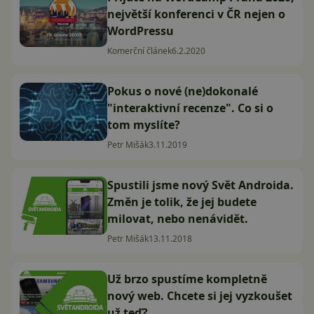
největší konferenci v ČR nejen o
WordPressu
Komerční článek
6.2.2020
Pokus o nové (ne)dokonalé
"interaktivní recenze". Co si o
tom myslíte?
Petr Mišák
3.11.2019
Spustili jsme nový Svět Androida.
Změn je tolik, že jej budete
milovat, nebo nenávidět.
Petr Mišák
13.11.2018
Už brzo spustíme kompletně
nový web. Chcete si jej vyzkoušet
už teď?