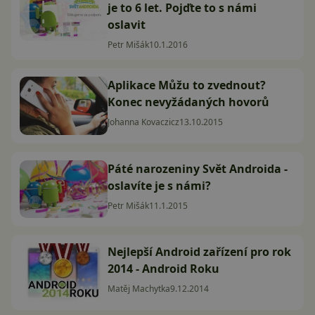
je to 6 let. Pojďte to s námi
oslavit
Petr Mišák
10.1.2016
Aplikace Můžu to zvednout?
Konec nevyžádaných hovorů
Johanna Kovaczicz
13.10.2015
Páté narozeniny Svět Androida -
oslavíte je s námi?
Petr Mišák
11.1.2015
Nejlepší Android zařízení pro rok
2014 - Android Roku
Matěj Machytka
9.12.2014