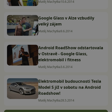
Matěj Machytka
10.6.2014
Google Glass v Alze vzbudily
velký zájem
Matěj Machytka
9.6.2014
Android RoadShow odstartovala
v Ostravě - Google Glass,
elektromobil i fitness
Matěj Machytka
3.6.2014
Elektromobil budoucnosti Tesla
Model S již v sobotu na Android
Roadshow!
Matěj Machytka
28.5.2014