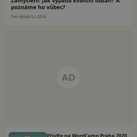
Zamyšlení: Jak vypadá kvalitní obsah? A
poznáme ho vůbec?
Petr Mišák
19.3.2024
Přijďte na WordCamp Praha 2020,