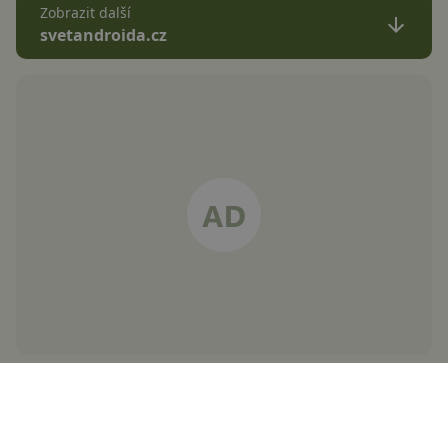
Zobrazit další
svetandroida.cz