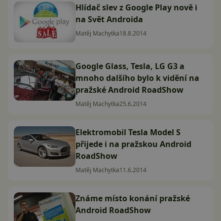
Hlídač slev z Google Play nově i
na Svět Androida
Matěj Machytka
18.8.2014
Google Glass, Tesla, LG G3 a
mnoho dalšího bylo k vidění na
pražské Android RoadShow
Matěj Machytka
25.6.2014
Elektromobil Tesla Model S
přijede i na pražskou Android
RoadShow
Matěj Machytka
11.6.2014
Známe místo konání pražské
Android RoadShow