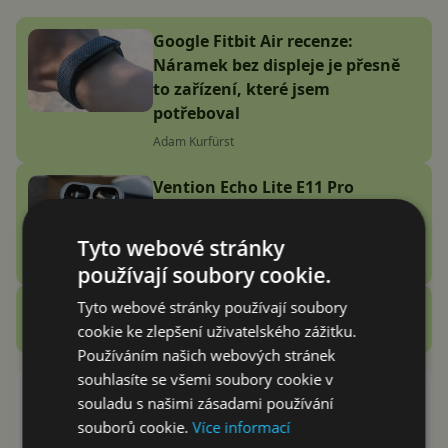
Google Fitbit Air recenze:
Náramek bez displeje je přesně
to zařízení, které jsem
potřeboval
Adam Kurfürst
Vention Echo Lite E11 Pro
recenze: jsou sluchátka za 3
stovky zlatý grál nebo podfuk?
Tyto webové stránky
Vašek Švec
používají soubory cookie.
Tyto webové stránky používají soubory
Zobrazit další
Recenze
cookie ke zlepšení uživatelského zážitku.
Používáním našich webových stránek
souhlasíte se všemi soubory cookie v
Proč (ne)vypnout aplikaci Svět
souladu s našimi zásadami používání
Androida?
souborů cookie.
Více informací
Petr Mišák
13.1.2017