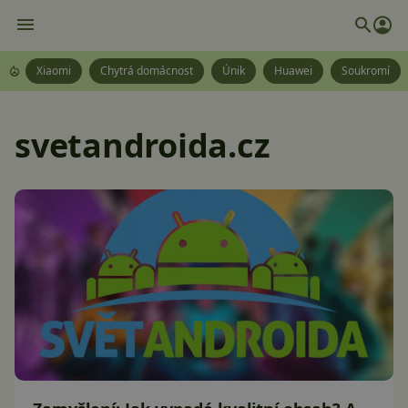
Xiaomi
Chytrá domácnost
Únik
Huawei
Soukromí
svetandroida.cz