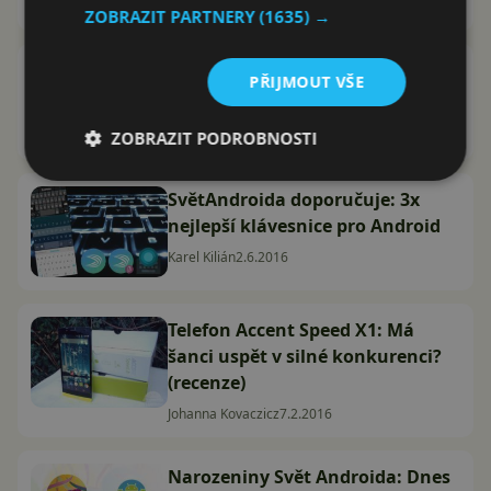
ZOBRAZIT PARTNERY
(1635) →
Slavíme narozeniny: Přinášíme
PŘIJMOUT VŠE
Svět Zítřka a jiné novinky
Petr Mišák
10.1.2017
ZOBRAZIT PODROBNOSTI
SvětAndroida doporučuje: 3x
nejlepší klávesnice pro Android
Karel Kilián
2.6.2016
Telefon Accent Speed X1: Má
šanci uspět v silné konkurenci?
(recenze)
Johanna Kovaczicz
7.2.2016
Narozeniny Svět Androida: Dnes