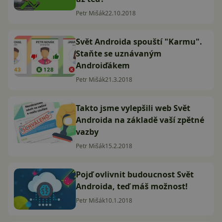
Petr Mišák
22.10.2018
Svět Androida spouští "Karmu".
Staňte se uznávaným
Androiďákem
Petr Mišák
21.3.2018
Takto jsme vylepšili web Svět
Androida na základě vaší zpětné
vazby
Petr Mišák
15.2.2018
Pojď ovlivnit budoucnost Svět
Androida, teď máš možnost!
Petr Mišák
10.1.2018