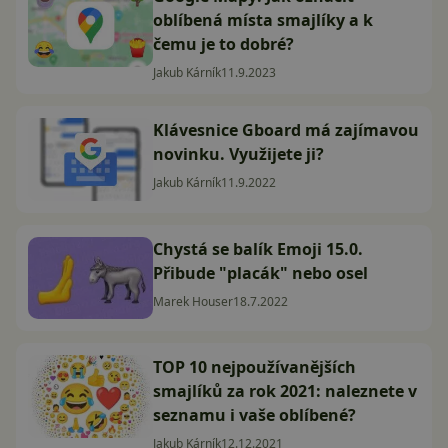
oblíbená místa smajlíky a k
čemu je to dobré?
Jakub Kárník
11.9.2023
Klávesnice Gboard má zajímavou
novinku. Využijete ji?
Jakub Kárník
11.9.2022
Chystá se balík Emoji 15.0.
Přibude "placák" nebo osel
Marek Houser
18.7.2022
TOP 10 nejpoužívanějších
smajlíků za rok 2021: naleznete v
seznamu i vaše oblíbené?
Jakub Kárník
12.12.2021