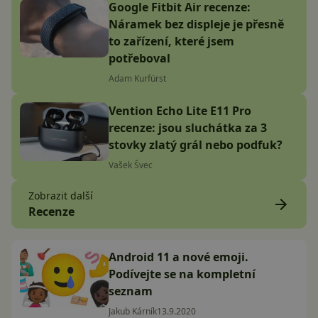
Google Fitbit Air recenze:
Náramek bez displeje je přesně
to zařízení, které jsem
potřeboval
Adam Kurfürst
Vention Echo Lite E11 Pro
recenze: jsou sluchátka za 3
stovky zlatý grál nebo podfuk?
Vašek Švec
Zobrazit další
Recenze
Android 11 a nové emoji.
Podívejte se na kompletní
seznam
Jakub Kárník
13.9.2020