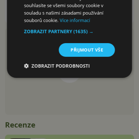
zapnout nové reakce? Je to
souhlasíte se všemi soubory cookie v
snadné
souladu s našimi zásadami používání
Marek Houser
31.10.2020
souborů cookie.
Více informací
ZOBRAZIT PARTNERY
(1635) →
PŘIJMOUT VŠE
ZOBRAZIT PODROBNOSTI
Recenze