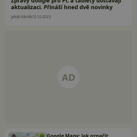
Zprávy Google pro PC a tablety dostávají
aktualizaci. Přináší hned dvě novinky
Jakub Kárník
13.10.2023
Google Mapy: Jak označit