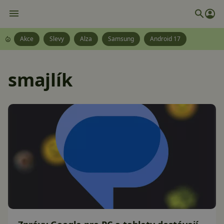
Akce
Slevy
Alza
Samsung
Android 17
smajlík