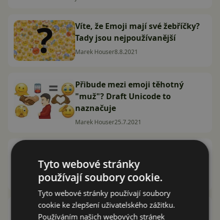
Víte, že Emoji mají své žebříčky?
Tady jsou nejpoužívanější
Marek Houser
8.8.2021
Přibude mezi emoji těhotný
"muž"? Draft Unicode to
naznačuje
Marek Houser
25.7.2021
Používáte emoji v práci?
Přestaňte než si utrhnete ostudu
Tyto webové stránky
používají soubory cookie.
Jan Kaláb
12.2.2021
Tyto webové stránky používají soubory
cookie ke zlepšení uživatelského zážitku.
Jak v Messengeru manuálně
Používáním našich webových stránek