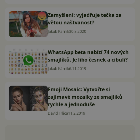
Zamyšlení: vyjadřuje tečka za
větou naštvanost?
Jakub Kárník
30.8.2020
WhatsApp beta nabízí 74 nových
smajlíků. Je libo česnek a cibuli?
Jakub Kárník
6.11.2019
Emoji Mosaic: Vytvořte si
zajímavé mozaiky ze smajlíků
rychle a jednoduše
David Trlica
11.2.2019