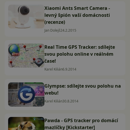
Xiaomi Ants Smart Camera -
levný špión vaší domácnosti
(recenze)
Jan Dolejš
24.2.2015
Real Time GPS Tracker: sdílejte
svou polohu online v reálném
čase!
Karel Kilián
6.9.2014
Glympse: sdílejte svou polohu na
webu!
Karel Kilián
30.8.2014
Pawda - GPS tracker pro domácí
mazlíčky [Kickstarter]