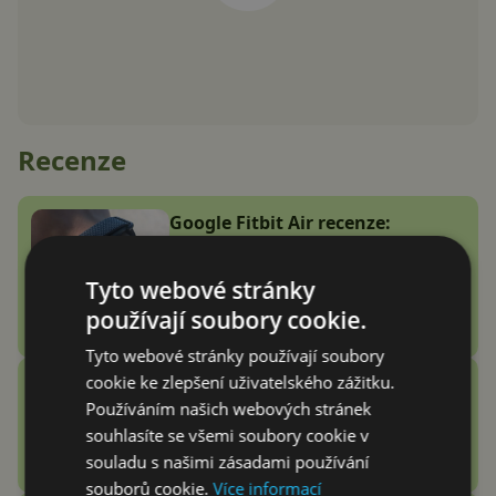
Recenze
Google Fitbit Air recenze:
Náramek bez displeje je přesně
to zařízení, které jsem
Tyto webové stránky
potřeboval
používají soubory cookie.
Adam Kurfürst
Tyto webové stránky používají soubory
cookie ke zlepšení uživatelského zážitku.
Vention Echo Lite E11 Pro
Používáním našich webových stránek
recenze: jsou sluchátka za 3
souhlasíte se všemi soubory cookie v
stovky zlatý grál nebo podfuk?
souladu s našimi zásadami používání
Vašek Švec
souborů cookie.
Více informací