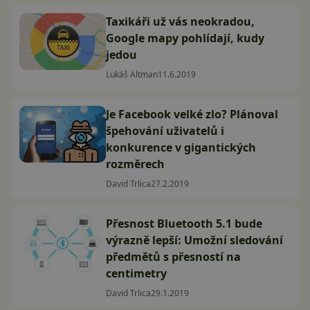
Taxikáři už vás neokradou,
Google mapy pohlídají, kudy
jedou
Lukáš Altman
11.6.2019
Je Facebook velké zlo? Plánoval
špehování uživatelů i
konkurence v gigantických
rozměrech
David Trlica
27.2.2019
Přesnost Bluetooth 5.1 bude
výrazně lepší: Umožní sledování
předmětů s přesností na
centimetry
David Trlica
29.1.2019