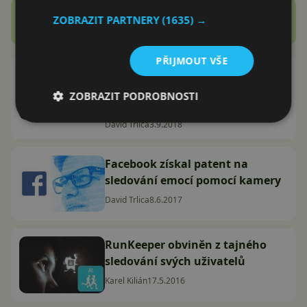
Zobrazit další
ZOBRAZIT PARTNERY
(1635) →
Recenze
PŘIJMOUT VŠE
Většinu telefonů můžou hackeři
sledovat: Pro opravu aktualizujte
ZOBRAZIT PODROBNOSTI
na Android 9 Pie
David Trlica
3.9.2018
Facebook získal patent na
sledování emocí pomocí kamery
David Trlica
8.6.2017
RunKeeper obviněn z tajného
sledování svých uživatelů
Karel Kilián
17.5.2016