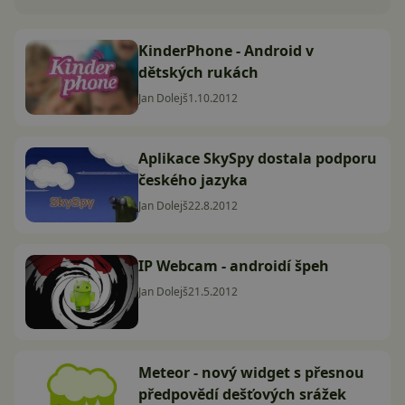
KinderPhone - Android v
dětských rukách
Jan Dolejš
1.10.2012
Aplikace SkySpy dostala podporu
českého jazyka
Jan Dolejš
22.8.2012
IP Webcam - androidí špeh
Jan Dolejš
21.5.2012
Meteor - nový widget s přesnou
předpovědí dešťových srážek