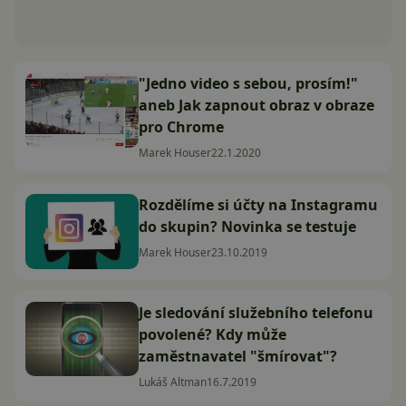
"Jedno video s sebou, prosím!"
aneb Jak zapnout obraz v obraze
pro Chrome
Marek Houser
22.1.2020
Rozdělíme si účty na Instagramu
do skupin? Novinka se testuje
Marek Houser
23.10.2019
Je sledování služebního telefonu
povolené? Kdy může
zaměstnavatel "šmírovat"?
Lukáš Altman
16.7.2019