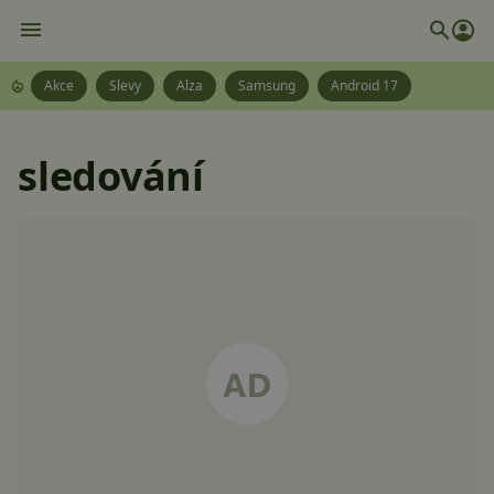
Akce
Slevy
Alza
Samsung
Android 17
sledování