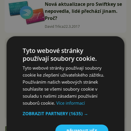
Nová aktualizace pro Swiftkey se
nepovedla, lidé přechází jinam.
Proč?
David Trlica
22.3.2017
Tyto webové stránky
používají soubory cookie.
Tyto webové stránky používají soubory
cookie ke zlepšení uživatelského zážitku.
Používáním našich webových stránek
souhlasíte se všemi soubory cookie v
souladu s našimi zásadami používání
souborů cookie.
Více informací
ZOBRAZIT PARTNERY
(1635) →
Recenze
PŘIJMOUT VŠE